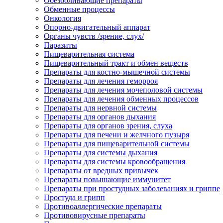
Обезболивающие препараты
Обменные процессы
Онкология
Опорно-двигательный аппарат
Органы чувств /зрение, слух/
Паразиты
Пищеварительная система
Пищеварительный тракт и обмен веществ
Препараты для костно-мышечной системы
Препараты для лечения геморроя
Препараты для лечения мочеполовой системы
Препараты для лечения обменных процессов
Препараты для нервной системы
Препараты для органов дыхания
Препараты для органов зрения, слуха
Препараты для печени и желчного пузыря
Препараты для пищеварительной системы
Препараты для системы дыхания
Препараты для системы кровообращения
Препараты от вредных привычек
Препараты повышающие иммунитет
Препараты при простудных заболеваниях и гриппе
Простуда и грипп
Противоаллергические препараты
Противовирусные препараты