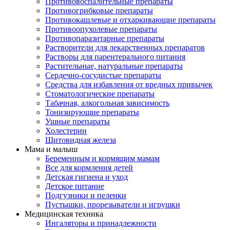
Противовоспалительные препараты
Противогрибковые препараты
Противокашлевые и отхаркивающие препараты
Противоопухолевые препараты
Противопаразитарные препараты
Растворители для лекарственных препаратов
Растворы для парентерального питания
Растительные, натуральные препараты
Сердечно-сосудистые препараты
Средства для избавления от вредных привычек
Стоматологические препараты
Табачная, алкогольная зависимость
Тонизирующие препараты
Ушные препараты
Холестерин
Щитовидная железа
Мама и малыш
Беременным и кормящим мамам
Все для кормления детей
Детская гигиена и уход
Детское питание
Подгузники и пеленки
Пустышки, прорезыватели и игрушки
Медицинская техника
Ингаляторы и принадлежности