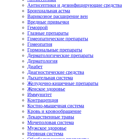
Антисептики и дезинфицирующие средства
Бронхиальная астма
Варикозное расширение вен
Вредные привычки
Геморрой
Глазные препараты
Гомеопатические препараты
Гомеопатия
Гормональные препараты
Дерматологические препараты
Дерматология
Диабет
Диагностические средства
Дыхательная система
Желудочно-кишечные препараты
Женское здоровье
Иммунитет
Контрацепция
Костно-мышечная система
Кровь и кровообращение
Лекарственные травы
Мочеполовая система
Мужское здоровье
Нервная система