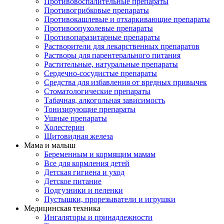
Противовоспалительные препараты
Противогрибковые препараты
Противокашлевые и отхаркивающие препараты
Противоопухолевые препараты
Противопаразитарные препараты
Растворители для лекарственных препаратов
Растворы для парентерального питания
Растительные, натуральные препараты
Сердечно-сосудистые препараты
Средства для избавления от вредных привычек
Стоматологические препараты
Табачная, алкогольная зависимость
Тонизирующие препараты
Ушные препараты
Холестерин
Щитовидная железа
Мама и малыш
Беременным и кормящим мамам
Все для кормления детей
Детская гигиена и уход
Детское питание
Подгузники и пеленки
Пустышки, прорезыватели и игрушки
Медицинская техника
Ингаляторы и принадлежности