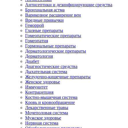
Антисептики и дезинфицирующие средства
Бронхиальная астма
Варикозное расширение вен
Вредные привычки
Геморрой
Глазные препараты
Гомеопатические препараты
Гомеопатия
Гормональные препараты
Дерматологические препараты
Дерматология
Диабет
Диагностические средства
Дыхательная система
Желудочно-кишечные препараты
Женское здоровье
Иммунитет
Контрацепция
Костно-мышечная система
Кровь и кровообращение
Лекарственные травы
Мочеполовая система
Мужское здоровье
Нервная система