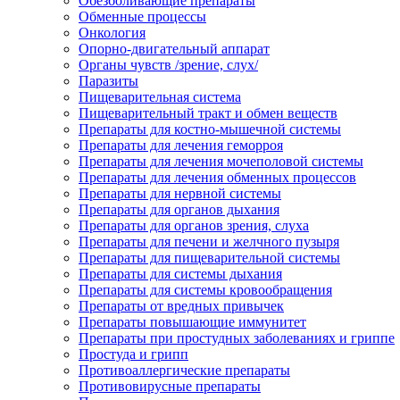
Обезболивающие препараты
Обменные процессы
Онкология
Опорно-двигательный аппарат
Органы чувств /зрение, слух/
Паразиты
Пищеварительная система
Пищеварительный тракт и обмен веществ
Препараты для костно-мышечной системы
Препараты для лечения геморроя
Препараты для лечения мочеполовой системы
Препараты для лечения обменных процессов
Препараты для нервной системы
Препараты для органов дыхания
Препараты для органов зрения, слуха
Препараты для печени и желчного пузыря
Препараты для пищеварительной системы
Препараты для системы дыхания
Препараты для системы кровообращения
Препараты от вредных привычек
Препараты повышающие иммунитет
Препараты при простудных заболеваниях и гриппе
Простуда и грипп
Противоаллергические препараты
Противовирусные препараты