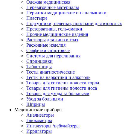
Одежда медицинская
Перевязочные материалы
Перчатки медицинские и напальчники
Пластыри
Подгузники, пеленки, простыни для взрослых
Презервативы, гель-смазки
Прочие медицинские изделия
Растворы для линз и глаз
Расходные изделия
Салфетки спиртовые
Системы для переливания
Спринцовки
Таблетницы
Тесты диагностические
Тесты на наркотики и алкоголь
Товары для гигиены полости горла
Товары для гигиены полости носа
Товары для ухода за больными
Уход за больными
Шприцы
Медицинские приборы
Анализаторы
Глюкометры
Ингаляторы /небулайзеры
Ирригаторы