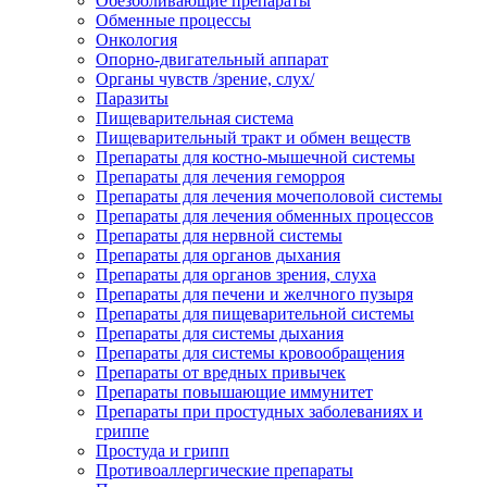
Обезболивающие препараты
Обменные процессы
Онкология
Опорно-двигательный аппарат
Органы чувств /зрение, слух/
Паразиты
Пищеварительная система
Пищеварительный тракт и обмен веществ
Препараты для костно-мышечной системы
Препараты для лечения геморроя
Препараты для лечения мочеполовой системы
Препараты для лечения обменных процессов
Препараты для нервной системы
Препараты для органов дыхания
Препараты для органов зрения, слуха
Препараты для печени и желчного пузыря
Препараты для пищеварительной системы
Препараты для системы дыхания
Препараты для системы кровообращения
Препараты от вредных привычек
Препараты повышающие иммунитет
Препараты при простудных заболеваниях и
гриппе
Простуда и грипп
Противоаллергические препараты