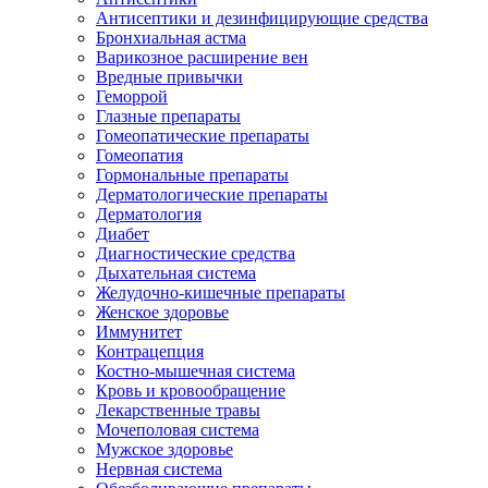
Антисептики и дезинфицирующие средства
Бронхиальная астма
Варикозное расширение вен
Вредные привычки
Геморрой
Глазные препараты
Гомеопатические препараты
Гомеопатия
Гормональные препараты
Дерматологические препараты
Дерматология
Диабет
Диагностические средства
Дыхательная система
Желудочно-кишечные препараты
Женское здоровье
Иммунитет
Контрацепция
Костно-мышечная система
Кровь и кровообращение
Лекарственные травы
Мочеполовая система
Мужское здоровье
Нервная система