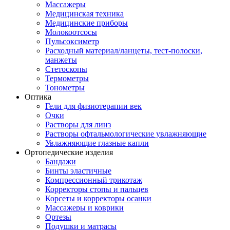
Массажеры
Медицинская техника
Медицинские приборы
Молокоотсосы
Пульсоксиметр
Расходный материал/ланцеты, тест-полоски,
манжеты
Стетоскопы
Термометры
Тонометры
Оптика
Гели для физиотерапии век
Очки
Растворы для линз
Растворы офтальмологические увлажняющие
Увлажняющие глазные капли
Ортопедические изделия
Бандажи
Бинты эластичные
Компрессионный трикотаж
Корректоры стопы и пальцев
Корсеты и корректоры осанки
Массажеры и коврики
Ортезы
Подушки и матрасы