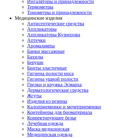
Ингаляторы и принадлежности
Термометры
Тонометры и принадлежности
Медицинские изделия
Антисептические средства
Аппликаторы
Аппликаторы Кузнецова
Аптечки
Аромалампы
Банки массажные
Бахилы
Беруши
Бинты эластичные
Гигиена полости носа
Гигиена ушной полости
Грелки и кружка Эсмарха
Дерматологические средства
Жгуты
Изделия из резины
Калоприемники и мочеприемники
Контейнеры для биоматериала
Корректирующее белье
Лечебная одежда
Маска медицинская
Медицинская одежда