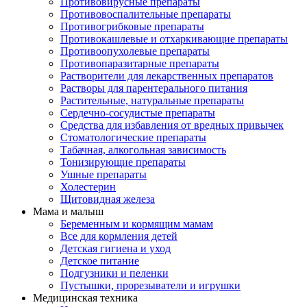
Противовирусные препараты
Противовоспалительные препараты
Противогрибковые препараты
Противокашлевые и отхаркивающие препараты
Противоопухолевые препараты
Противопаразитарные препараты
Растворители для лекарственных препаратов
Растворы для парентерального питания
Растительные, натуральные препараты
Сердечно-сосудистые препараты
Средства для избавления от вредных привычек
Стоматологические препараты
Табачная, алкогольная зависимость
Тонизирующие препараты
Ушные препараты
Холестерин
Щитовидная железа
Мама и малыш
Беременным и кормящим мамам
Все для кормления детей
Детская гигиена и уход
Детское питание
Подгузники и пеленки
Пустышки, прорезыватели и игрушки
Медицинская техника