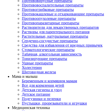
Противовирусные препараты
Противовоспалительные препараты
Противогрибковые препараты
Противокашлевые и отхаркивающие препараты
Противоопухолевые препараты
Противопаразитарные препараты
Растворители для лекарственных препаратов
Растворы для парентерального питания
Растительные, натуральные препараты
Сердечно-сосудистые препараты
Средства для избавления от вредных привычек
Стоматологические препараты
Табачная, алкогольная зависимость
Тонизирующие препараты
Ушные препараты
Холестерин
Щитовидная железа
Мама и малыш
Беременным и кормящим мамам
Все для кормления детей
Детская гигиена и уход
Детское питание
Подгузники и пеленки
Пустышки, прорезыватели и игрушки
Медицинская техника