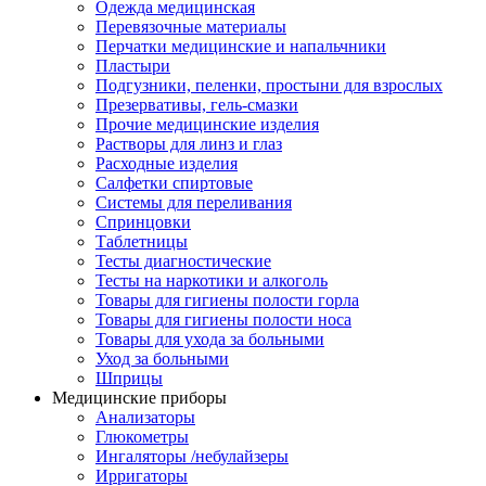
Одежда медицинская
Перевязочные материалы
Перчатки медицинские и напальчники
Пластыри
Подгузники, пеленки, простыни для взрослых
Презервативы, гель-смазки
Прочие медицинские изделия
Растворы для линз и глаз
Расходные изделия
Салфетки спиртовые
Системы для переливания
Спринцовки
Таблетницы
Тесты диагностические
Тесты на наркотики и алкоголь
Товары для гигиены полости горла
Товары для гигиены полости носа
Товары для ухода за больными
Уход за больными
Шприцы
Медицинские приборы
Анализаторы
Глюкометры
Ингаляторы /небулайзеры
Ирригаторы