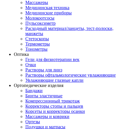
Массажеры
Медицинская техника
Медицинские приборы
Молокоотсосы
Пульсоксиметр
Расходный материал/ланцеты, тест-полоски,
манжеты
Стетоскопы
Термометры
Тонометры
Оптика
Гели для физиотерапии век
Очки
Растворы для линз
Растворы офтальмологические увлажняющие
Увлажняющие глазные капли
Ортопедические изделия
Бандажи
Бинты эластичные
Компрессионный трикотаж
Корректоры стопы и пальцев
Корсеты и корректоры осанки
Массажеры и коврики
Ортезы
Подушки и матрасы