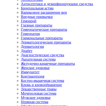
Антисептики и дезинфицирующие средства
Бронхиальная астма
Варикозное расширение вен
Вредные привычки
Геморрой
Глазные препараты
Гомеопатические препараты
Гомеопатия
Гормональные препараты
Дерматологические препараты
Дерматология
Диабет
Диагностические средства
Дыхательная система
Желудочно-кишечные препараты
Женское здоровье
Иммунитет
Контрацепция
Костно-мышечная система
Кровь и кровообращение
Лекарственные травы
Мочеполовая система
Мужское здоровье
Нервная система