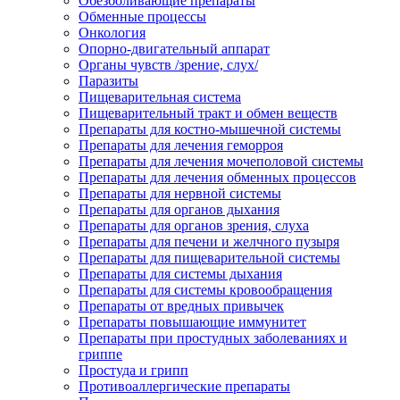
Обезболивающие препараты
Обменные процессы
Онкология
Опорно-двигательный аппарат
Органы чувств /зрение, слух/
Паразиты
Пищеварительная система
Пищеварительный тракт и обмен веществ
Препараты для костно-мышечной системы
Препараты для лечения геморроя
Препараты для лечения мочеполовой системы
Препараты для лечения обменных процессов
Препараты для нервной системы
Препараты для органов дыхания
Препараты для органов зрения, слуха
Препараты для печени и желчного пузыря
Препараты для пищеварительной системы
Препараты для системы дыхания
Препараты для системы кровообращения
Препараты от вредных привычек
Препараты повышающие иммунитет
Препараты при простудных заболеваниях и
гриппе
Простуда и грипп
Противоаллергические препараты