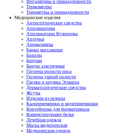
Ингаляторы и принадлежности
Термометры
Тонометры и принадлежности
Медицинские изделия
Антисептические средства
Аппликаторы
Аппликаторы Кузнецова
Аптечки
Аромалампы
Банки массажные
Бахилы
Беруши
Бинты эластичные
Гигиена полости носа
Гигиена ушной полости
Грелки и кружка Эсмарха
Дерматологические средства
Жгуты
Изделия из резины
Калоприемники и мочеприемники
Контейнеры для биоматериала
Корректирующее белье
Лечебная одежда
Маска медицинская
Медицинская одежда