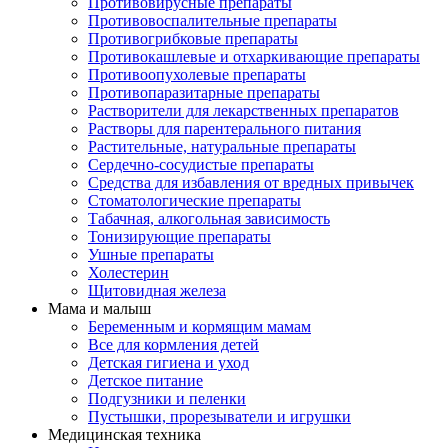
Противовирусные препараты
Противовоспалительные препараты
Противогрибковые препараты
Противокашлевые и отхаркивающие препараты
Противоопухолевые препараты
Противопаразитарные препараты
Растворители для лекарственных препаратов
Растворы для парентерального питания
Растительные, натуральные препараты
Сердечно-сосудистые препараты
Средства для избавления от вредных привычек
Стоматологические препараты
Табачная, алкогольная зависимость
Тонизирующие препараты
Ушные препараты
Холестерин
Щитовидная железа
Мама и малыш
Беременным и кормящим мамам
Все для кормления детей
Детская гигиена и уход
Детское питание
Подгузники и пеленки
Пустышки, прорезыватели и игрушки
Медицинская техника