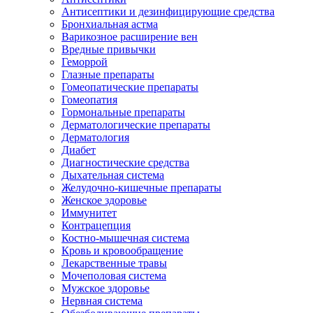
Антисептики и дезинфицирующие средства
Бронхиальная астма
Варикозное расширение вен
Вредные привычки
Геморрой
Глазные препараты
Гомеопатические препараты
Гомеопатия
Гормональные препараты
Дерматологические препараты
Дерматология
Диабет
Диагностические средства
Дыхательная система
Желудочно-кишечные препараты
Женское здоровье
Иммунитет
Контрацепция
Костно-мышечная система
Кровь и кровообращение
Лекарственные травы
Мочеполовая система
Мужское здоровье
Нервная система