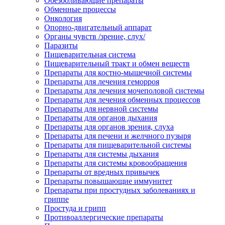
Обезболивающие препараты
Обменные процессы
Онкология
Опорно-двигательный аппарат
Органы чувств /зрение, слух/
Паразиты
Пищеварительная система
Пищеварительный тракт и обмен веществ
Препараты для костно-мышечной системы
Препараты для лечения геморроя
Препараты для лечения мочеполовой системы
Препараты для лечения обменных процессов
Препараты для нервной системы
Препараты для органов дыхания
Препараты для органов зрения, слуха
Препараты для печени и желчного пузыря
Препараты для пищеварительной системы
Препараты для системы дыхания
Препараты для системы кровообращения
Препараты от вредных привычек
Препараты повышающие иммунитет
Препараты при простудных заболеваниях и
гриппе
Простуда и грипп
Противоаллергические препараты