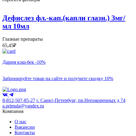
Дефислез фл.-кап.(капли глазн.) 3мг/
мл 10мл
Глазные препараты
65,45
₽
Дарим кэш-бек -10%
Забронируйте товар на сайте и получите скидку 10%
8-812-507-85-27
г. Санкт-Петербург, пр.Непокоренных д 74
a.primula@yandex.ru
Компания
О нас
Вакансии
Контакты