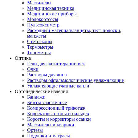
Массажеры
Медицинская техника
Медицинские приборы
Молокоотсосы
Пульсоксиметр
Расходный материал/ланцеты, тест-полоски,
манжеты
Стетоскопы
Термометры
Тонометры
Оптика
Гели для физиотерапии век
Очки
Растворы для линз
Растворы офтальмологические увлажняющие
Увлажняющие глазные капли
Ортопедические изделия
Бандажи
Бинты эластичные
Компрессионный трикотаж
Корректоры стопы и пальцев
Корсеты и корректоры осанки
Массажеры и коврики
Ортезы
Подушки и матрасы