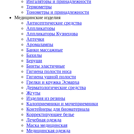
Ингаляторы и принадлежности
Термометры
Тонометры и принадлежности
Медицинские изделия
Антисептические средства
Аппликаторы
Аппликаторы Кузнецова
Аптечки
Аромалампы
Банки массажные
Бахилы
Беруши
Бинты эластичные
Гигиена полости носа
Гигиена ушной полости
Грелки и кружка Эсмарха
Дерматологические средства
Жгуты
Изделия из резины
Калоприемники и мочеприемники
Контейнеры для биоматериала
Корректирующее белье
Лечебная одежда
Маска медицинская
Медицинская одежда