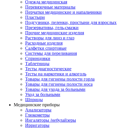
Одежда медицинская
Перевязочные материалы
Перчатки медицинские и напальчники
Пластыри
Подгузники, пеленки, простыни для взрослых
Презервативы, гель-смазки
Прочие медицинские изделия
Растворы для линз и глаз
Расходные изделия
Салфетки спиртовые
Системы для переливания
Спринцовки
Таблетницы
Тесты диагностические
Тесты на наркотики и алкоголь
Товары для гигиены полости горла
Товары для гигиены полости носа
Товары для ухода за больными
Уход за больными
Шприцы
Медицинские приборы
Анализаторы
Глюкометры
Ингаляторы /небулайзеры
Ирригаторы