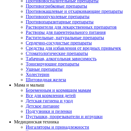
Противовоспалительные препараты
Противогрибковые препараты
Противокашлевые и отхаркивающие препараты
Противоопухолевые препараты
Противопаразитарные препараты
Растворители для лекарственных препаратов
Растворы для парентерального питания
Растительные, натуральные препараты
Сердечно-сосудистые препараты
Средства для избавления от вредных привычек
Стоматологические препараты
Табачная, алкогольная зависимость
Тонизирующие препараты
Ушные препараты
Холестерин
Щитовидная железа
Мама и малыш
Беременным и кормящим мамам
Все для кормления детей
Детская гигиена и уход
Детское питание
Подгузники и пеленки
Пустышки, прорезыватели и игрушки
Медицинская техника
Ингаляторы и принадлежности