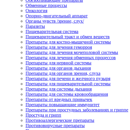
Обезболивающие препараты
Обменные процессы
Онкология
Опорно-двигательный аппарат
Органы чувств /зрение, слух/
Паразиты
Пищеварительная система
Пищеварительный тракт и обмен веществ
Препараты для костно-мышечной системы
Препараты для лечения геморроя
Препараты для лечения мочеполовой системы
Препараты для лечения обменных процессов
Препараты для нервной системы
Препараты для органов дыхания
Препараты для органов зрения, слуха
Препараты для печени и желчного пузыря
Препараты для пищеварительной системы
Препараты для системы дыхания
Препараты для системы кровообращения
Препараты от вредных привычек
Препараты повышающие иммунитет
Препараты при простудных заболеваниях и гриппе
Простуда и грипп
Противоаллергические препараты
Противовирусные препараты