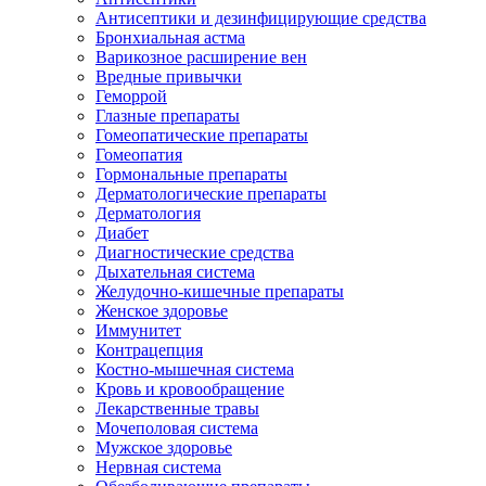
Антисептики и дезинфицирующие средства
Бронхиальная астма
Варикозное расширение вен
Вредные привычки
Геморрой
Глазные препараты
Гомеопатические препараты
Гомеопатия
Гормональные препараты
Дерматологические препараты
Дерматология
Диабет
Диагностические средства
Дыхательная система
Желудочно-кишечные препараты
Женское здоровье
Иммунитет
Контрацепция
Костно-мышечная система
Кровь и кровообращение
Лекарственные травы
Мочеполовая система
Мужское здоровье
Нервная система