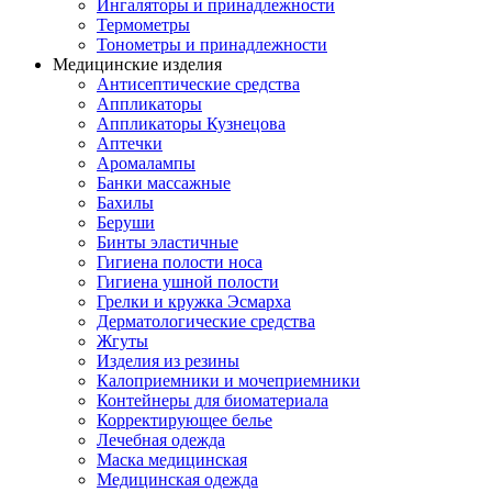
Ингаляторы и принадлежности
Термометры
Тонометры и принадлежности
Медицинские изделия
Антисептические средства
Аппликаторы
Аппликаторы Кузнецова
Аптечки
Аромалампы
Банки массажные
Бахилы
Беруши
Бинты эластичные
Гигиена полости носа
Гигиена ушной полости
Грелки и кружка Эсмарха
Дерматологические средства
Жгуты
Изделия из резины
Калоприемники и мочеприемники
Контейнеры для биоматериала
Корректирующее белье
Лечебная одежда
Маска медицинская
Медицинская одежда