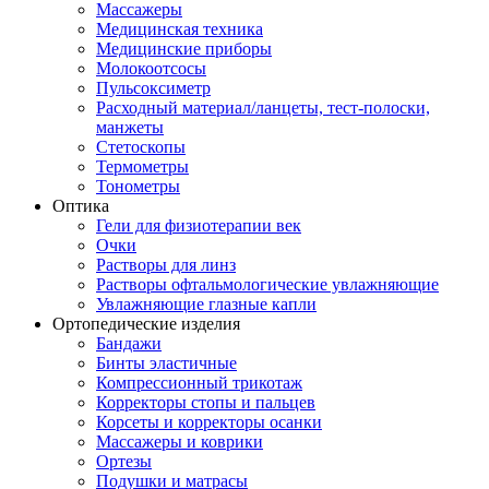
Массажеры
Медицинская техника
Медицинские приборы
Молокоотсосы
Пульсоксиметр
Расходный материал/ланцеты, тест-полоски,
манжеты
Стетоскопы
Термометры
Тонометры
Оптика
Гели для физиотерапии век
Очки
Растворы для линз
Растворы офтальмологические увлажняющие
Увлажняющие глазные капли
Ортопедические изделия
Бандажи
Бинты эластичные
Компрессионный трикотаж
Корректоры стопы и пальцев
Корсеты и корректоры осанки
Массажеры и коврики
Ортезы
Подушки и матрасы