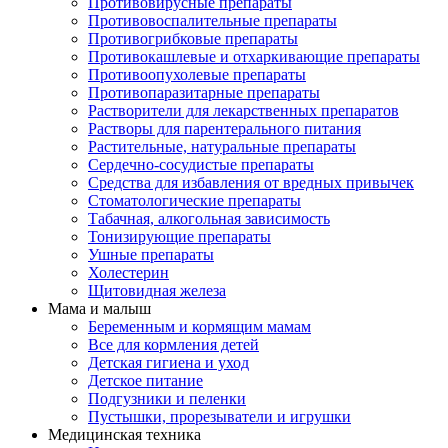
Противовирусные препараты
Противовоспалительные препараты
Противогрибковые препараты
Противокашлевые и отхаркивающие препараты
Противоопухолевые препараты
Противопаразитарные препараты
Растворители для лекарственных препаратов
Растворы для парентерального питания
Растительные, натуральные препараты
Сердечно-сосудистые препараты
Средства для избавления от вредных привычек
Стоматологические препараты
Табачная, алкогольная зависимость
Тонизирующие препараты
Ушные препараты
Холестерин
Щитовидная железа
Мама и малыш
Беременным и кормящим мамам
Все для кормления детей
Детская гигиена и уход
Детское питание
Подгузники и пеленки
Пустышки, прорезыватели и игрушки
Медицинская техника