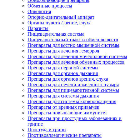
Обезболивающие препараты
Обменные процессы
Онкология
Опорно-двигательный аппарат
Органы чувств /зрение, слух/
Паразиты
Пищеварительная система
Пищеварительный тракт и обмен веществ
Препараты для костно-мышечной системы
Препараты для лечения геморроя
Препараты для лечения мочеполовой системы
Препараты для лечения обменных процессов
Препараты для нервной системы
Препараты для органов дыхания
Препараты для органов зрения, слуха
Препараты для печени и желчного пузыря
Препараты для пищеварительной системы
Препараты для системы дыхания
Препараты для системы кровообращения
Препараты от вредных привычек
Препараты повышающие иммунитет
Препараты при простудных заболеваниях и
гриппе
Простуда и грипп
Противоаллергические препараты