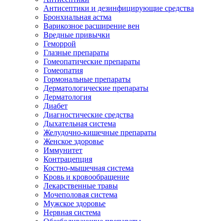
Антисептики и дезинфицирующие средства
Бронхиальная астма
Варикозное расширение вен
Вредные привычки
Геморрой
Глазные препараты
Гомеопатические препараты
Гомеопатия
Гормональные препараты
Дерматологические препараты
Дерматология
Диабет
Диагностические средства
Дыхательная система
Желудочно-кишечные препараты
Женское здоровье
Иммунитет
Контрацепция
Костно-мышечная система
Кровь и кровообращение
Лекарственные травы
Мочеполовая система
Мужское здоровье
Нервная система