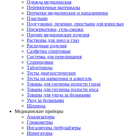
Одежда медицинская
Перевязочные материалы
Перчатки медицинские и напальчники
Пластыри
Подгузники, пеленки, простыни для взрослых
Презервативы, гель-смазки
Прочие медицинские изделия
Растворы для линз и глаз
Расходные изделия
Салфетки спиртовые
Системы для переливания
Спринцовки
Таблетницы
Тесты диагностические
Тесты на наркотики и алкоголь
Товары для гигиены полости горла
Товары для гигиены полости носа
Товары для ухода за больными
Уход за больными
Шприцы
Медицинские приборы
Анализаторы
Глюкометры
Ингаляторы /небулайзеры
Ирригаторы