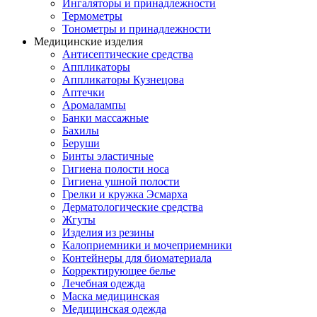
Ингаляторы и принадлежности
Термометры
Тонометры и принадлежности
Медицинские изделия
Антисептические средства
Аппликаторы
Аппликаторы Кузнецова
Аптечки
Аромалампы
Банки массажные
Бахилы
Беруши
Бинты эластичные
Гигиена полости носа
Гигиена ушной полости
Грелки и кружка Эсмарха
Дерматологические средства
Жгуты
Изделия из резины
Калоприемники и мочеприемники
Контейнеры для биоматериала
Корректирующее белье
Лечебная одежда
Маска медицинская
Медицинская одежда