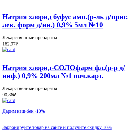
Натрия хлорид буфус амп.(р-ль д/приг.
лек. форм д/ин.) 0,9% 5мл №10
Лекарственные препараты
162,97
₽
Натрия хлорид-СОЛОфарм фл.(р-р д/
инф.) 0,9% 200мл №1 пач.карт.
Лекарственные препараты
90,86
₽
Дарим кэш-бек -10%
Забронируйте товар на сайте и получите скидку 10%