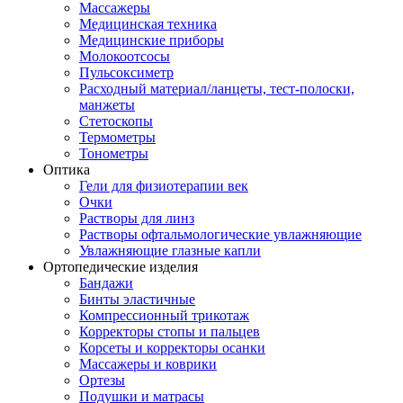
Массажеры
Медицинская техника
Медицинские приборы
Молокоотсосы
Пульсоксиметр
Расходный материал/ланцеты, тест-полоски,
манжеты
Стетоскопы
Термометры
Тонометры
Оптика
Гели для физиотерапии век
Очки
Растворы для линз
Растворы офтальмологические увлажняющие
Увлажняющие глазные капли
Ортопедические изделия
Бандажи
Бинты эластичные
Компрессионный трикотаж
Корректоры стопы и пальцев
Корсеты и корректоры осанки
Массажеры и коврики
Ортезы
Подушки и матрасы