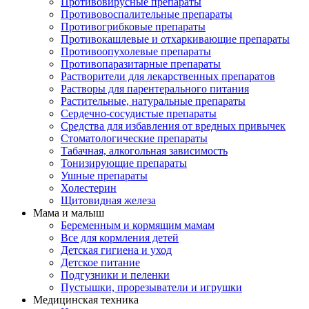
Противовирусные препараты
Противовоспалительные препараты
Противогрибковые препараты
Противокашлевые и отхаркивающие препараты
Противоопухолевые препараты
Противопаразитарные препараты
Растворители для лекарственных препаратов
Растворы для парентерального питания
Растительные, натуральные препараты
Сердечно-сосудистые препараты
Средства для избавления от вредных привычек
Стоматологические препараты
Табачная, алкогольная зависимость
Тонизирующие препараты
Ушные препараты
Холестерин
Щитовидная железа
Мама и малыш
Беременным и кормящим мамам
Все для кормления детей
Детская гигиена и уход
Детское питание
Подгузники и пеленки
Пустышки, прорезыватели и игрушки
Медицинская техника