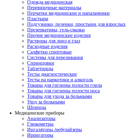
Одежда медицинская
Перевязочные материалы
Перчатки медицинские и напальчники
Пластыри
Подгузники, пеленки, простыни для взрослых
Презервативы, гель-смазки
Прочие медицинские изделия
Растворы для линз и глаз
Расходные изделия
Салфетки спиртовые
Системы для переливания
Спринцовки
Таблетницы
Тесты диагностические
Тесты на наркотики и алкоголь
Товары для гигиены полости горла
Товары для гигиены полости носа
Товары для ухода за больными
Уход за больными
Шприцы
Медицинские приборы
Анализаторы
Глюкометры
Ингаляторы /небулайзеры
Ирригаторы