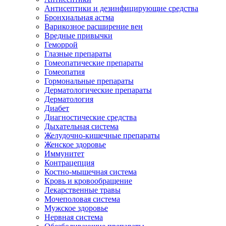
Антисептики и дезинфицирующие средства
Бронхиальная астма
Варикозное расширение вен
Вредные привычки
Геморрой
Глазные препараты
Гомеопатические препараты
Гомеопатия
Гормональные препараты
Дерматологические препараты
Дерматология
Диабет
Диагностические средства
Дыхательная система
Желудочно-кишечные препараты
Женское здоровье
Иммунитет
Контрацепция
Костно-мышечная система
Кровь и кровообращение
Лекарственные травы
Мочеполовая система
Мужское здоровье
Нервная система