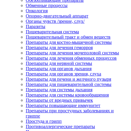
Обезболивающие препараты
Обменные процессы
Онкология
Опорно-двигательный аппарат
Органы чувств /зрение, слух/
Паразиты
Пищеварительная система
Пищеварительный тракт и обмен веществ
Препараты для костно-мышечной системы
Препараты для лечения геморроя
Препараты для лечения мочеполовой системы
Препараты для лечения обменных процессов
Препараты для нервной системы
Препараты для органов дыхания
Препараты для органов зрения, слуха
Препараты для печени и желчного пузыря
Препараты для пищеварительной системы
Препараты для системы дыхания
Препараты для системы кровообращения
Препараты от вредных привычек
Препараты повышающие иммунитет
Препараты при простудных заболеваниях и
гриппе
Простуда и грипп
Противоаллергические препараты