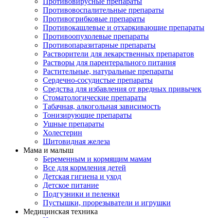
Противовирусные препараты
Противовоспалительные препараты
Противогрибковые препараты
Противокашлевые и отхаркивающие препараты
Противоопухолевые препараты
Противопаразитарные препараты
Растворители для лекарственных препаратов
Растворы для парентерального питания
Растительные, натуральные препараты
Сердечно-сосудистые препараты
Средства для избавления от вредных привычек
Стоматологические препараты
Табачная, алкогольная зависимость
Тонизирующие препараты
Ушные препараты
Холестерин
Щитовидная железа
Мама и малыш
Беременным и кормящим мамам
Все для кормления детей
Детская гигиена и уход
Детское питание
Подгузники и пеленки
Пустышки, прорезыватели и игрушки
Медицинская техника