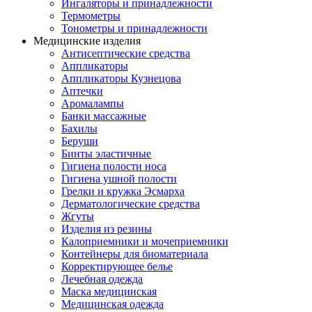
Ингаляторы и принадлежности
Термометры
Тонометры и принадлежности
Медицинские изделия
Антисептические средства
Аппликаторы
Аппликаторы Кузнецова
Аптечки
Аромалампы
Банки массажные
Бахилы
Беруши
Бинты эластичные
Гигиена полости носа
Гигиена ушной полости
Грелки и кружка Эсмарха
Дерматологические средства
Жгуты
Изделия из резины
Калоприемники и мочеприемники
Контейнеры для биоматериала
Корректирующее белье
Лечебная одежда
Маска медицинская
Медицинская одежда