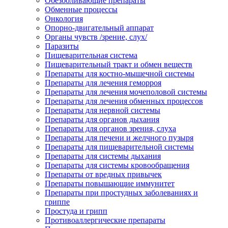
Обезболивающие препараты
Обменные процессы
Онкология
Опорно-двигательный аппарат
Органы чувств /зрение, слух/
Паразиты
Пищеварительная система
Пищеварительный тракт и обмен веществ
Препараты для костно-мышечной системы
Препараты для лечения геморроя
Препараты для лечения мочеполовой системы
Препараты для лечения обменных процессов
Препараты для нервной системы
Препараты для органов дыхания
Препараты для органов зрения, слуха
Препараты для печени и желчного пузыря
Препараты для пищеварительной системы
Препараты для системы дыхания
Препараты для системы кровообращения
Препараты от вредных привычек
Препараты повышающие иммунитет
Препараты при простудных заболеваниях и
гриппе
Простуда и грипп
Противоаллергические препараты