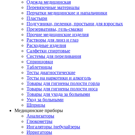
Одежда медицинская
Перевязочные материалы
Перчатки медицинские и напальчники
Пластыри
Подгузники, пеленки, простыни для взрослых
Презервативы, гель-смазки
Прочие медицинские изделия
Растворы для линз и глаз
Расходные изделия
Салфетки спиртовые
Системы для переливания
Спринцовки
Таблетницы
Тесты диагностические
Тесты на наркотики и алкоголь
Товары для гигиены полости горла
Товары для гигиены полости носа
Товары для ухода за больными
Уход за больными
Шприцы
Медицинские приборы
Анализаторы
Глюкометры
Ингаляторы /небулайзеры
Ирригаторы