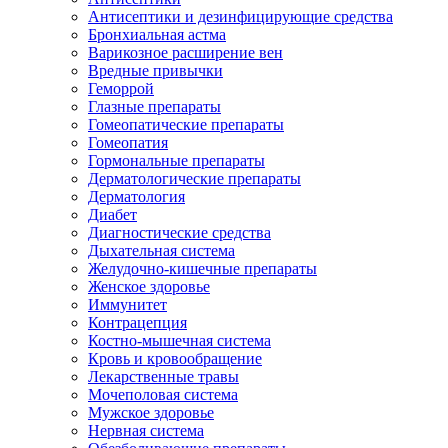
Антисептики и дезинфицирующие средства
Бронхиальная астма
Варикозное расширение вен
Вредные привычки
Геморрой
Глазные препараты
Гомеопатические препараты
Гомеопатия
Гормональные препараты
Дерматологические препараты
Дерматология
Диабет
Диагностические средства
Дыхательная система
Желудочно-кишечные препараты
Женское здоровье
Иммунитет
Контрацепция
Костно-мышечная система
Кровь и кровообращение
Лекарственные травы
Мочеполовая система
Мужское здоровье
Нервная система