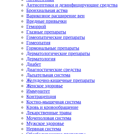
Антисептики и дезинфицирующие средства
Бронхиальная астма
Варикозное расширение вен
Вредные привычки
Геморрой
Глазные препараты
Гомеопатические препараты
Гомеопатия
Гормональные препараты
Дерматологические препараты
Дерматология
Диабет
Диагностические средства
Дыхательная система
Желудочно-кишечные препараты
Женское здоровье
Иммунитет
Контрацепция
Костно-мышечная система
Кровь и кровообращение
Лекарственные травы
Мочеполовая система
Мужское здоровье
Нервная система