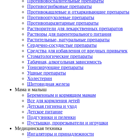
Противовоспалительные препараты
Противогрибковые препараты
Противокашлевые и отхаркивающие препараты
Противоопухолевые препараты
Противопаразитарные препараты
Растворители для лекарственных препаратов
Растворы для парентерального питания
Растительные, натуральные препараты
Сердечно-сосудистые препараты
Средства для избавления от вредных привычек
Стоматологические препараты
Табачная, алкогольная зависимость
Тонизирующие препараты
Ушные препараты
Холестерин
Щитовидная железа
Мама и малыш
Беременным и кормящим мамам
Все для кормления детей
Детская гигиена и уход
Детское питание
Подгузники и пеленки
Пустышки, прорезыватели и игрушки
Медицинская техника
Ингаляторы и принадлежности