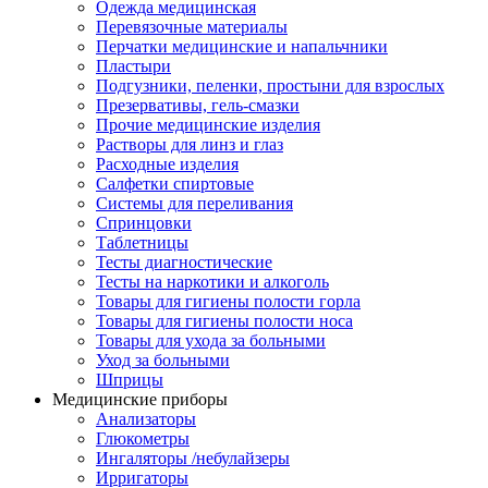
Одежда медицинская
Перевязочные материалы
Перчатки медицинские и напальчники
Пластыри
Подгузники, пеленки, простыни для взрослых
Презервативы, гель-смазки
Прочие медицинские изделия
Растворы для линз и глаз
Расходные изделия
Салфетки спиртовые
Системы для переливания
Спринцовки
Таблетницы
Тесты диагностические
Тесты на наркотики и алкоголь
Товары для гигиены полости горла
Товары для гигиены полости носа
Товары для ухода за больными
Уход за больными
Шприцы
Медицинские приборы
Анализаторы
Глюкометры
Ингаляторы /небулайзеры
Ирригаторы