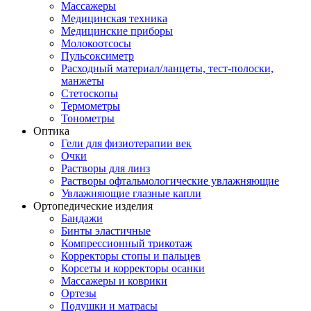
Массажеры
Медицинская техника
Медицинские приборы
Молокоотсосы
Пульсоксиметр
Расходный материал/ланцеты, тест-полоски,
манжеты
Стетоскопы
Термометры
Тонометры
Оптика
Гели для физиотерапии век
Очки
Растворы для линз
Растворы офтальмологические увлажняющие
Увлажняющие глазные капли
Ортопедические изделия
Бандажи
Бинты эластичные
Компрессионный трикотаж
Корректоры стопы и пальцев
Корсеты и корректоры осанки
Массажеры и коврики
Ортезы
Подушки и матрасы