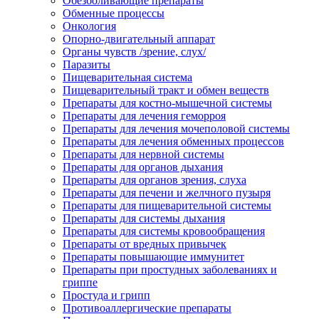
Обезболивающие препараты
Обменные процессы
Онкология
Опорно-двигательный аппарат
Органы чувств /зрение, слух/
Паразиты
Пищеварительная система
Пищеварительный тракт и обмен веществ
Препараты для костно-мышечной системы
Препараты для лечения геморроя
Препараты для лечения мочеполовой системы
Препараты для лечения обменных процессов
Препараты для нервной системы
Препараты для органов дыхания
Препараты для органов зрения, слуха
Препараты для печени и желчного пузыря
Препараты для пищеварительной системы
Препараты для системы дыхания
Препараты для системы кровообращения
Препараты от вредных привычек
Препараты повышающие иммунитет
Препараты при простудных заболеваниях и
гриппе
Простуда и грипп
Противоаллергические препараты