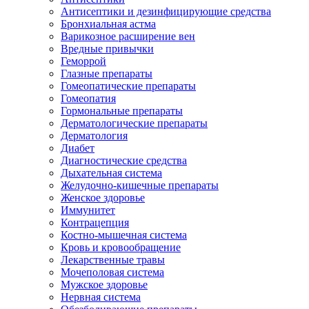
Антисептики и дезинфицирующие средства
Бронхиальная астма
Варикозное расширение вен
Вредные привычки
Геморрой
Глазные препараты
Гомеопатические препараты
Гомеопатия
Гормональные препараты
Дерматологические препараты
Дерматология
Диабет
Диагностические средства
Дыхательная система
Желудочно-кишечные препараты
Женское здоровье
Иммунитет
Контрацепция
Костно-мышечная система
Кровь и кровообращение
Лекарственные травы
Мочеполовая система
Мужское здоровье
Нервная система