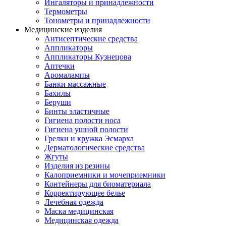
Ингаляторы и принадлежности
Термометры
Тонометры и принадлежности
Медицинские изделия
Антисептические средства
Аппликаторы
Аппликаторы Кузнецова
Аптечки
Аромалампы
Банки массажные
Бахилы
Беруши
Бинты эластичные
Гигиена полости носа
Гигиена ушной полости
Грелки и кружка Эсмарха
Дерматологические средства
Жгуты
Изделия из резины
Калоприемники и мочеприемники
Контейнеры для биоматериала
Корректирующее белье
Лечебная одежда
Маска медицинская
Медицинская одежда