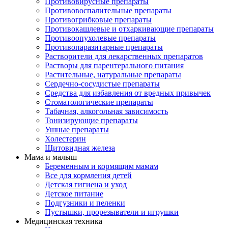
Противовирусные препараты
Противовоспалительные препараты
Противогрибковые препараты
Противокашлевые и отхаркивающие препараты
Противоопухолевые препараты
Противопаразитарные препараты
Растворители для лекарственных препаратов
Растворы для парентерального питания
Растительные, натуральные препараты
Сердечно-сосудистые препараты
Средства для избавления от вредных привычек
Стоматологические препараты
Табачная, алкогольная зависимость
Тонизирующие препараты
Ушные препараты
Холестерин
Щитовидная железа
Мама и малыш
Беременным и кормящим мамам
Все для кормления детей
Детская гигиена и уход
Детское питание
Подгузники и пеленки
Пустышки, прорезыватели и игрушки
Медицинская техника