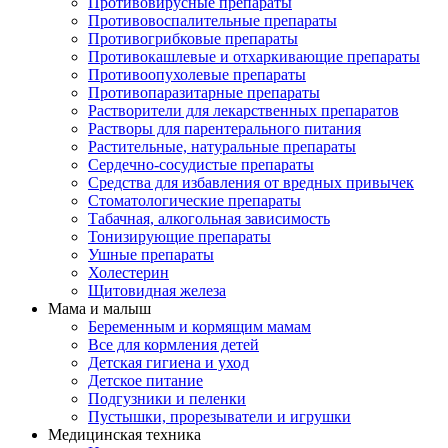
Противовирусные препараты
Противовоспалительные препараты
Противогрибковые препараты
Противокашлевые и отхаркивающие препараты
Противоопухолевые препараты
Противопаразитарные препараты
Растворители для лекарственных препаратов
Растворы для парентерального питания
Растительные, натуральные препараты
Сердечно-сосудистые препараты
Средства для избавления от вредных привычек
Стоматологические препараты
Табачная, алкогольная зависимость
Тонизирующие препараты
Ушные препараты
Холестерин
Щитовидная железа
Мама и малыш
Беременным и кормящим мамам
Все для кормления детей
Детская гигиена и уход
Детское питание
Подгузники и пеленки
Пустышки, прорезыватели и игрушки
Медицинская техника