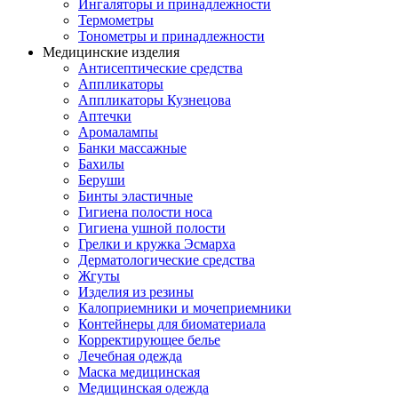
Ингаляторы и принадлежности
Термометры
Тонометры и принадлежности
Медицинские изделия
Антисептические средства
Аппликаторы
Аппликаторы Кузнецова
Аптечки
Аромалампы
Банки массажные
Бахилы
Беруши
Бинты эластичные
Гигиена полости носа
Гигиена ушной полости
Грелки и кружка Эсмарха
Дерматологические средства
Жгуты
Изделия из резины
Калоприемники и мочеприемники
Контейнеры для биоматериала
Корректирующее белье
Лечебная одежда
Маска медицинская
Медицинская одежда