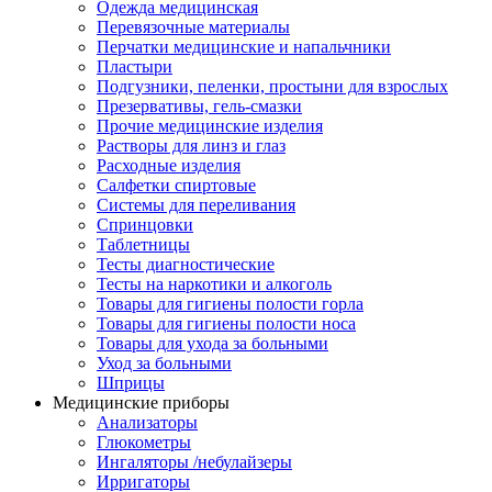
Одежда медицинская
Перевязочные материалы
Перчатки медицинские и напальчники
Пластыри
Подгузники, пеленки, простыни для взрослых
Презервативы, гель-смазки
Прочие медицинские изделия
Растворы для линз и глаз
Расходные изделия
Салфетки спиртовые
Системы для переливания
Спринцовки
Таблетницы
Тесты диагностические
Тесты на наркотики и алкоголь
Товары для гигиены полости горла
Товары для гигиены полости носа
Товары для ухода за больными
Уход за больными
Шприцы
Медицинские приборы
Анализаторы
Глюкометры
Ингаляторы /небулайзеры
Ирригаторы