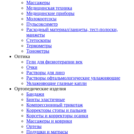
Массажеры
Медицинская техника
Медицинские приборы
Молокоотсосы
Пульсоксиметр
Расходный материал/ланцеты, тест-полоски,
манжеты
Стетоскопы
Термометры
Тонометры
Оптика
Гели для физиотерапии век
Очки
Растворы для линз
Растворы офтальмологические увлажняющие
Увлажняющие глазные капли
Ортопедические изделия
Бандажи
Бинты эластичные
Компрессионный трикотаж
Корректоры стопы и пальцев
Корсеты и корректоры осанки
Массажеры и коврики
Ортезы
Подушки и матрасы