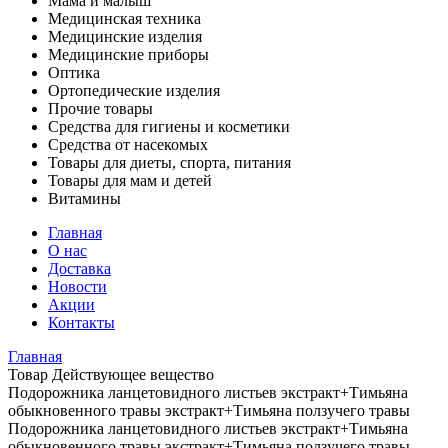
Мама и малыш
Медицинская техника
Медицинские изделия
Медицинские приборы
Оптика
Ортопедические изделия
Прочие товары
Средства для гигиены и косметики
Средства от насекомых
Товары для диеты, спорта, питания
Товары для мам и детей
Витамины
Главная
О нас
Доставка
Новости
Акции
Контакты
Главная
Товар Действующее вещество
Подорожника ланцетовидного листьев экстракт+Тимьяна
обыкновенного травы экстракт+Тимьяна ползучего травы
Подорожника ланцетовидного листьев экстракт+Тимьяна
обыкновенного травы экстракт+Тимьяна ползучего травы