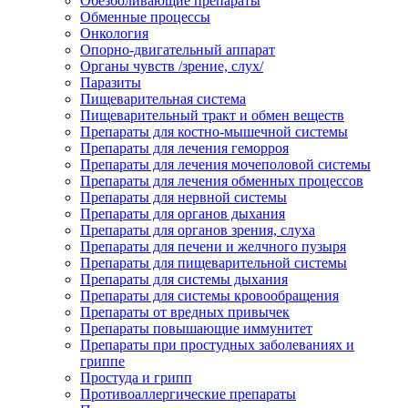
Обезболивающие препараты
Обменные процессы
Онкология
Опорно-двигательный аппарат
Органы чувств /зрение, слух/
Паразиты
Пищеварительная система
Пищеварительный тракт и обмен веществ
Препараты для костно-мышечной системы
Препараты для лечения геморроя
Препараты для лечения мочеполовой системы
Препараты для лечения обменных процессов
Препараты для нервной системы
Препараты для органов дыхания
Препараты для органов зрения, слуха
Препараты для печени и желчного пузыря
Препараты для пищеварительной системы
Препараты для системы дыхания
Препараты для системы кровообращения
Препараты от вредных привычек
Препараты повышающие иммунитет
Препараты при простудных заболеваниях и
гриппе
Простуда и грипп
Противоаллергические препараты