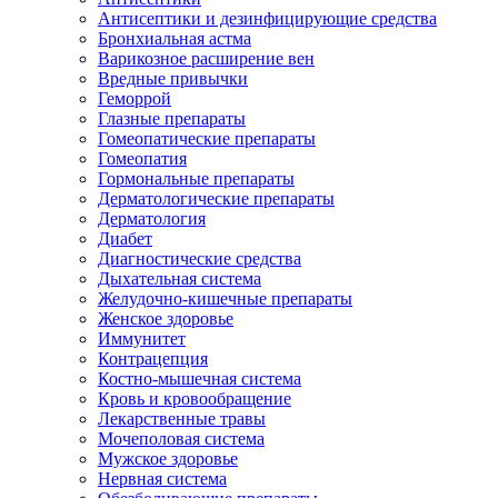
Антисептики и дезинфицирующие средства
Бронхиальная астма
Варикозное расширение вен
Вредные привычки
Геморрой
Глазные препараты
Гомеопатические препараты
Гомеопатия
Гормональные препараты
Дерматологические препараты
Дерматология
Диабет
Диагностические средства
Дыхательная система
Желудочно-кишечные препараты
Женское здоровье
Иммунитет
Контрацепция
Костно-мышечная система
Кровь и кровообращение
Лекарственные травы
Мочеполовая система
Мужское здоровье
Нервная система