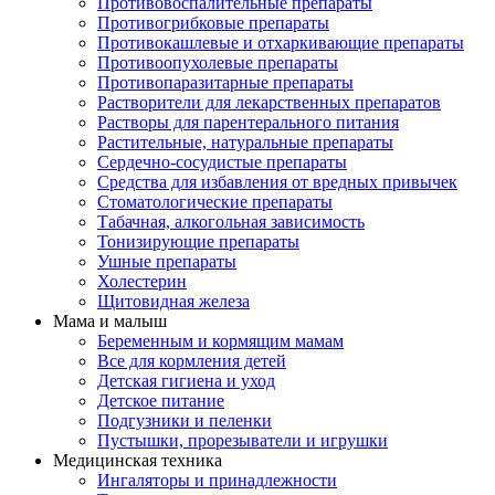
Противовоспалительные препараты
Противогрибковые препараты
Противокашлевые и отхаркивающие препараты
Противоопухолевые препараты
Противопаразитарные препараты
Растворители для лекарственных препаратов
Растворы для парентерального питания
Растительные, натуральные препараты
Сердечно-сосудистые препараты
Средства для избавления от вредных привычек
Стоматологические препараты
Табачная, алкогольная зависимость
Тонизирующие препараты
Ушные препараты
Холестерин
Щитовидная железа
Мама и малыш
Беременным и кормящим мамам
Все для кормления детей
Детская гигиена и уход
Детское питание
Подгузники и пеленки
Пустышки, прорезыватели и игрушки
Медицинская техника
Ингаляторы и принадлежности