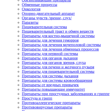
Обезболивающие препараты
Обменные процессы
Онкология
Опорно-двигательный аппарат
Органы чувств /зрение, слух/
Паразиты
Пищеварительная система
Пищеварительный тракт и обмен веществ
Препараты для костно-мышечной системы
Препараты для лечения геморроя
Препараты для лечения мочеполовой системы
Препараты для лечения обменных процессов
Препараты для нервной системы
Препараты для органов дыхания
Препараты для органов зрения, слуха
Препараты для печени и желчного пузыря
Препараты для пищеварительной системы
Препараты для системы дыхания
Препараты для системы кровообращения
Препараты от вредных привычек
Препараты повышающие иммунитет
Препараты при простудных заболеваниях и гриппе
Простуда и грипп
Противоаллергические препараты
Противовирусные препараты