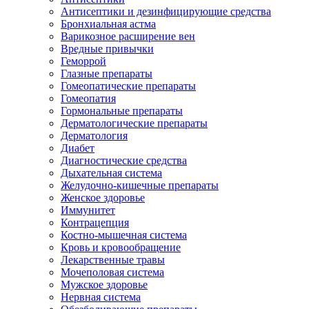
Антисептики и дезинфицирующие средства
Бронхиальная астма
Варикозное расширение вен
Вредные привычки
Геморрой
Глазные препараты
Гомеопатические препараты
Гомеопатия
Гормональные препараты
Дерматологические препараты
Дерматология
Диабет
Диагностические средства
Дыхательная система
Желудочно-кишечные препараты
Женское здоровье
Иммунитет
Контрацепция
Костно-мышечная система
Кровь и кровообращение
Лекарственные травы
Мочеполовая система
Мужское здоровье
Нервная система