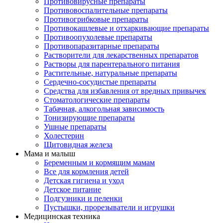
Противовирусные препараты
Противовоспалительные препараты
Противогрибковые препараты
Противокашлевые и отхаркивающие препараты
Противоопухолевые препараты
Противопаразитарные препараты
Растворители для лекарственных препаратов
Растворы для парентерального питания
Растительные, натуральные препараты
Сердечно-сосудистые препараты
Средства для избавления от вредных привычек
Стоматологические препараты
Табачная, алкогольная зависимость
Тонизирующие препараты
Ушные препараты
Холестерин
Щитовидная железа
Мама и малыш
Беременным и кормящим мамам
Все для кормления детей
Детская гигиена и уход
Детское питание
Подгузники и пеленки
Пустышки, прорезыватели и игрушки
Медицинская техника