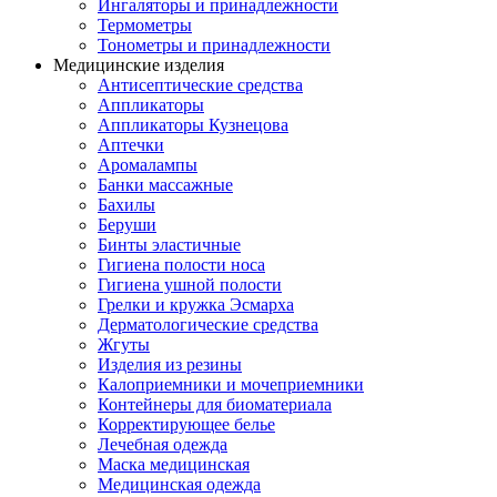
Ингаляторы и принадлежности
Термометры
Тонометры и принадлежности
Медицинские изделия
Антисептические средства
Аппликаторы
Аппликаторы Кузнецова
Аптечки
Аромалампы
Банки массажные
Бахилы
Беруши
Бинты эластичные
Гигиена полости носа
Гигиена ушной полости
Грелки и кружка Эсмарха
Дерматологические средства
Жгуты
Изделия из резины
Калоприемники и мочеприемники
Контейнеры для биоматериала
Корректирующее белье
Лечебная одежда
Маска медицинская
Медицинская одежда