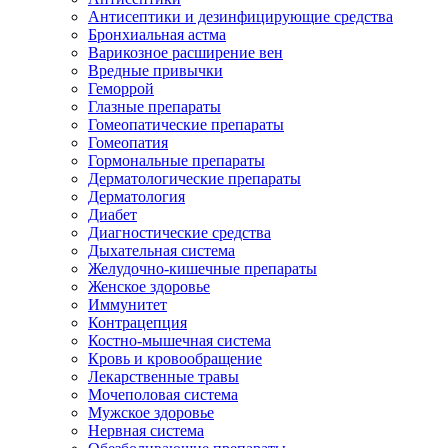
Антисептики и дезинфицирующие средства
Бронхиальная астма
Варикозное расширение вен
Вредные привычки
Геморрой
Глазные препараты
Гомеопатические препараты
Гомеопатия
Гормональные препараты
Дерматологические препараты
Дерматология
Диабет
Диагностические средства
Дыхательная система
Желудочно-кишечные препараты
Женское здоровье
Иммунитет
Контрацепция
Костно-мышечная система
Кровь и кровообращение
Лекарственные травы
Мочеполовая система
Мужское здоровье
Нервная система