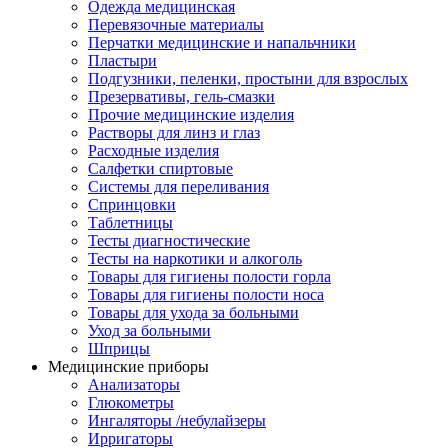
Одежда медицинская
Перевязочные материалы
Перчатки медицинские и напальчники
Пластыри
Подгузники, пеленки, простыни для взрослых
Презервативы, гель-смазки
Прочие медицинские изделия
Растворы для линз и глаз
Расходные изделия
Салфетки спиртовые
Системы для переливания
Спринцовки
Таблетницы
Тесты диагностические
Тесты на наркотики и алкоголь
Товары для гигиены полости горла
Товары для гигиены полости носа
Товары для ухода за больными
Уход за больными
Шприцы
Медицинские приборы
Анализаторы
Глюкометры
Ингаляторы /небулайзеры
Ирригаторы