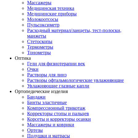
Массажеры
Медицинская техника
Медицинские приборы
Молокоотсосы
Пульсоксиметр
Расходный материал/ланцеты, тест-полоски,
манжеты
Стетоскопы
Термометры
Тонометры
Оптика
Гели для физиотерапии век
Очки
Растворы для линз
Растворы офтальмологические увлажняющие
Увлажняющие глазные капли
Ортопедические изделия
Бандажи
Бинты эластичные
Компрессионный трикотаж
Корректоры стопы и пальцев
Корсеты и корректоры осанки
Массажеры и коврики
Ортезы
Подушки и матрасы