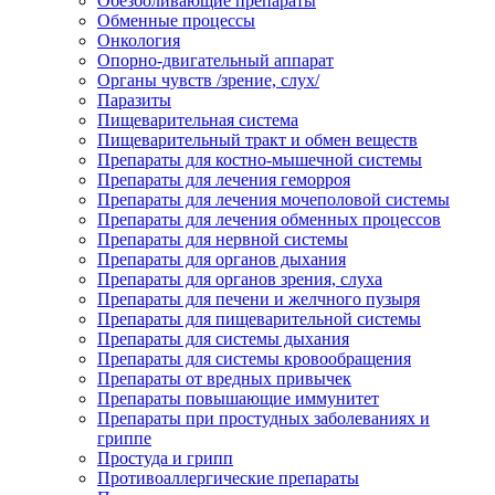
Обезболивающие препараты
Обменные процессы
Онкология
Опорно-двигательный аппарат
Органы чувств /зрение, слух/
Паразиты
Пищеварительная система
Пищеварительный тракт и обмен веществ
Препараты для костно-мышечной системы
Препараты для лечения геморроя
Препараты для лечения мочеполовой системы
Препараты для лечения обменных процессов
Препараты для нервной системы
Препараты для органов дыхания
Препараты для органов зрения, слуха
Препараты для печени и желчного пузыря
Препараты для пищеварительной системы
Препараты для системы дыхания
Препараты для системы кровообращения
Препараты от вредных привычек
Препараты повышающие иммунитет
Препараты при простудных заболеваниях и
гриппе
Простуда и грипп
Противоаллергические препараты