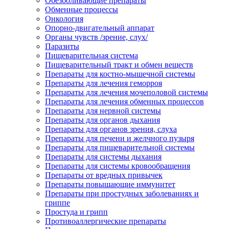
Обезболивающие препараты
Обменные процессы
Онкология
Опорно-двигательный аппарат
Органы чувств /зрение, слух/
Паразиты
Пищеварительная система
Пищеварительный тракт и обмен веществ
Препараты для костно-мышечной системы
Препараты для лечения геморроя
Препараты для лечения мочеполовой системы
Препараты для лечения обменных процессов
Препараты для нервной системы
Препараты для органов дыхания
Препараты для органов зрения, слуха
Препараты для печени и желчного пузыря
Препараты для пищеварительной системы
Препараты для системы дыхания
Препараты для системы кровообращения
Препараты от вредных привычек
Препараты повышающие иммунитет
Препараты при простудных заболеваниях и
гриппе
Простуда и грипп
Противоаллергические препараты