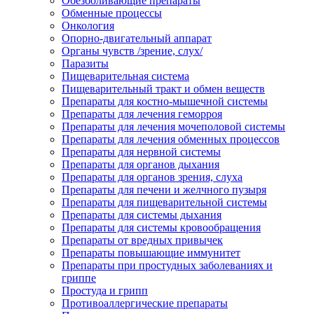
Обезболивающие препараты
Обменные процессы
Онкология
Опорно-двигательный аппарат
Органы чувств /зрение, слух/
Паразиты
Пищеварительная система
Пищеварительный тракт и обмен веществ
Препараты для костно-мышечной системы
Препараты для лечения геморроя
Препараты для лечения мочеполовой системы
Препараты для лечения обменных процессов
Препараты для нервной системы
Препараты для органов дыхания
Препараты для органов зрения, слуха
Препараты для печени и желчного пузыря
Препараты для пищеварительной системы
Препараты для системы дыхания
Препараты для системы кровообращения
Препараты от вредных привычек
Препараты повышающие иммунитет
Препараты при простудных заболеваниях и
гриппе
Простуда и грипп
Противоаллергические препараты