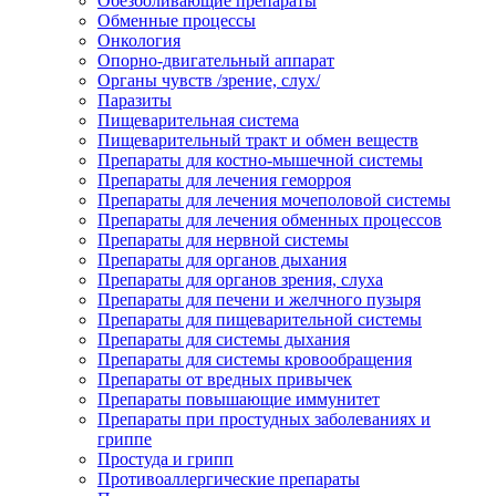
Обезболивающие препараты
Обменные процессы
Онкология
Опорно-двигательный аппарат
Органы чувств /зрение, слух/
Паразиты
Пищеварительная система
Пищеварительный тракт и обмен веществ
Препараты для костно-мышечной системы
Препараты для лечения геморроя
Препараты для лечения мочеполовой системы
Препараты для лечения обменных процессов
Препараты для нервной системы
Препараты для органов дыхания
Препараты для органов зрения, слуха
Препараты для печени и желчного пузыря
Препараты для пищеварительной системы
Препараты для системы дыхания
Препараты для системы кровообращения
Препараты от вредных привычек
Препараты повышающие иммунитет
Препараты при простудных заболеваниях и
гриппе
Простуда и грипп
Противоаллергические препараты