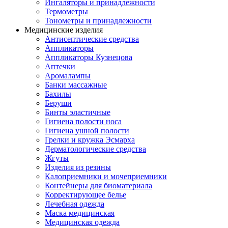
Ингаляторы и принадлежности
Термометры
Тонометры и принадлежности
Медицинские изделия
Антисептические средства
Аппликаторы
Аппликаторы Кузнецова
Аптечки
Аромалампы
Банки массажные
Бахилы
Беруши
Бинты эластичные
Гигиена полости носа
Гигиена ушной полости
Грелки и кружка Эсмарха
Дерматологические средства
Жгуты
Изделия из резины
Калоприемники и мочеприемники
Контейнеры для биоматериала
Корректирующее белье
Лечебная одежда
Маска медицинская
Медицинская одежда