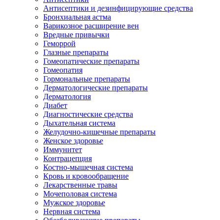
Антисептики и дезинфицирующие средства
Бронхиальная астма
Варикозное расширение вен
Вредные привычки
Геморрой
Глазные препараты
Гомеопатические препараты
Гомеопатия
Гормональные препараты
Дерматологические препараты
Дерматология
Диабет
Диагностические средства
Дыхательная система
Желудочно-кишечные препараты
Женское здоровье
Иммунитет
Контрацепция
Костно-мышечная система
Кровь и кровообращение
Лекарственные травы
Мочеполовая система
Мужское здоровье
Нервная система