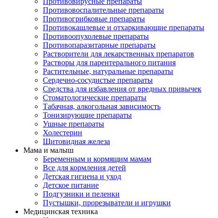
Противовирусные препараты
Противовоспалительные препараты
Противогрибковые препараты
Противокашлевые и отхаркивающие препараты
Противоопухолевые препараты
Противопаразитарные препараты
Растворители для лекарственных препаратов
Растворы для парентерального питания
Растительные, натуральные препараты
Сердечно-сосудистые препараты
Средства для избавления от вредных привычек
Стоматологические препараты
Табачная, алкогольная зависимость
Тонизирующие препараты
Ушные препараты
Холестерин
Щитовидная железа
Мама и малыш
Беременным и кормящим мамам
Все для кормления детей
Детская гигиена и уход
Детское питание
Подгузники и пеленки
Пустышки, прорезыватели и игрушки
Медицинская техника