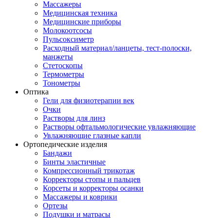
Массажеры
Медицинская техника
Медицинские приборы
Молокоотсосы
Пульсоксиметр
Расходный материал/ланцеты, тест-полоски,
манжеты
Стетоскопы
Термометры
Тонометры
Оптика
Гели для физиотерапии век
Очки
Растворы для линз
Растворы офтальмологические увлажняющие
Увлажняющие глазные капли
Ортопедические изделия
Бандажи
Бинты эластичные
Компрессионный трикотаж
Корректоры стопы и пальцев
Корсеты и корректоры осанки
Массажеры и коврики
Ортезы
Подушки и матрасы