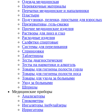
Одежда медицинская
Перевязочные материалы
Перчатки медицинские и напальчники
Пластыри
Подгузники, пеленки, простыни для взрослых
Презервативы, гель-смазки
Прочие медицинские изделия
Растворы для линз и глаз
Расходные изделия
Салфетки спиртовые
Системы для переливания
Спринцовки
Таблетницы
Тесты диагностические
Тесты на наркотики и алкоголь
Товары для гигиены полости горла
Товары для гигиены полости носа
Товары для ухода за больными
Уход за больными
Шприцы
Медицинские приборы
Анализаторы
Глюкометры
Ингаляторы /небулайзеры
Ирригаторы