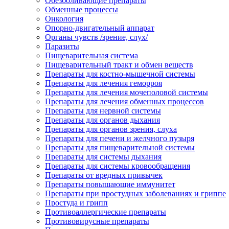
Обезболивающие препараты
Обменные процессы
Онкология
Опорно-двигательный аппарат
Органы чувств /зрение, слух/
Паразиты
Пищеварительная система
Пищеварительный тракт и обмен веществ
Препараты для костно-мышечной системы
Препараты для лечения геморроя
Препараты для лечения мочеполовой системы
Препараты для лечения обменных процессов
Препараты для нервной системы
Препараты для органов дыхания
Препараты для органов зрения, слуха
Препараты для печени и желчного пузыря
Препараты для пищеварительной системы
Препараты для системы дыхания
Препараты для системы кровообращения
Препараты от вредных привычек
Препараты повышающие иммунитет
Препараты при простудных заболеваниях и гриппе
Простуда и грипп
Противоаллергические препараты
Противовирусные препараты