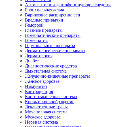
Антисептики и дезинфицирующие средства
Бронхиальная астма
Варикозное расширение вен
Вредные привычки
Геморрой
Глазные препараты
Гомеопатические препараты
Гомеопатия
Гормональные препараты
Дерматологические препараты
Дерматология
Диабет
Диагностические средства
Дыхательная система
Желудочно-кишечные препараты
Женское здоровье
Иммунитет
Контрацепция
Костно-мышечная система
Кровь и кровообращение
Лекарственные травы
Мочеполовая система
Мужское здоровье
Нервная система