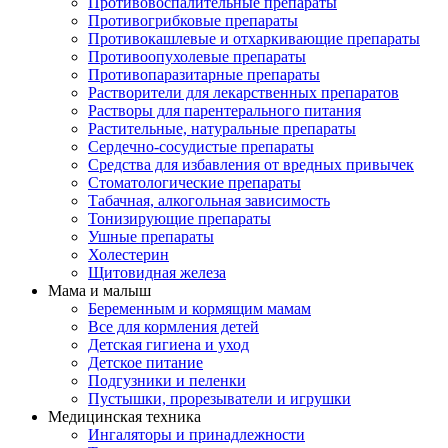
Противовоспалительные препараты
Противогрибковые препараты
Противокашлевые и отхаркивающие препараты
Противоопухолевые препараты
Противопаразитарные препараты
Растворители для лекарственных препаратов
Растворы для парентерального питания
Растительные, натуральные препараты
Сердечно-сосудистые препараты
Средства для избавления от вредных привычек
Стоматологические препараты
Табачная, алкогольная зависимость
Тонизирующие препараты
Ушные препараты
Холестерин
Щитовидная железа
Мама и малыш
Беременным и кормящим мамам
Все для кормления детей
Детская гигиена и уход
Детское питание
Подгузники и пеленки
Пустышки, прорезыватели и игрушки
Медицинская техника
Ингаляторы и принадлежности