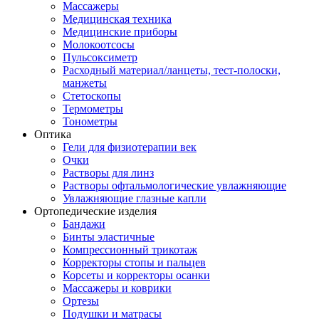
Массажеры
Медицинская техника
Медицинские приборы
Молокоотсосы
Пульсоксиметр
Расходный материал/ланцеты, тест-полоски,
манжеты
Стетоскопы
Термометры
Тонометры
Оптика
Гели для физиотерапии век
Очки
Растворы для линз
Растворы офтальмологические увлажняющие
Увлажняющие глазные капли
Ортопедические изделия
Бандажи
Бинты эластичные
Компрессионный трикотаж
Корректоры стопы и пальцев
Корсеты и корректоры осанки
Массажеры и коврики
Ортезы
Подушки и матрасы