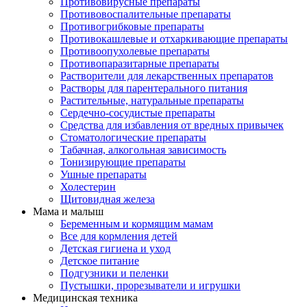
Противовирусные препараты
Противовоспалительные препараты
Противогрибковые препараты
Противокашлевые и отхаркивающие препараты
Противоопухолевые препараты
Противопаразитарные препараты
Растворители для лекарственных препаратов
Растворы для парентерального питания
Растительные, натуральные препараты
Сердечно-сосудистые препараты
Средства для избавления от вредных привычек
Стоматологические препараты
Табачная, алкогольная зависимость
Тонизирующие препараты
Ушные препараты
Холестерин
Щитовидная железа
Мама и малыш
Беременным и кормящим мамам
Все для кормления детей
Детская гигиена и уход
Детское питание
Подгузники и пеленки
Пустышки, прорезыватели и игрушки
Медицинская техника