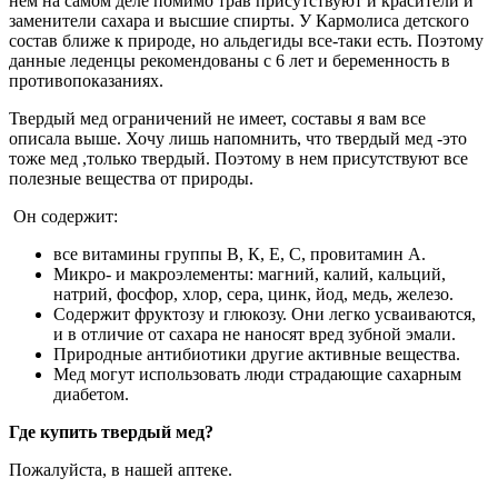
нем на самом деле помимо трав присутствуют и красители и
заменители сахара и высшие спирты. У Кармолиса детского
состав ближе к природе, но альдегиды все-таки есть. Поэтому
данные леденцы рекомендованы с 6 лет и беременность в
противопоказаниях.
Твердый мед ограничений не имеет, составы я вам все
описала выше. Хочу лишь напомнить, что твердый мед -это
тоже мед ,только твердый. Поэтому в нем присутствуют все
полезные вещества от природы.
Он содержит:
все витамины группы В, К, Е, С, провитамин А.
Микро- и макроэлементы: магний, калий, кальций,
натрий, фосфор, хлор, сера, цинк, йод, медь, железо.
Содержит фруктозу и глюкозу. Они легко усваиваются,
и в отличие от сахара не наносят вред зубной эмали.
Природные антибиотики другие активные вещества.
Мед могут использовать люди страдающие сахарным
диабетом.
Где купить твердый мед?
Пожалуйста, в нашей аптеке.