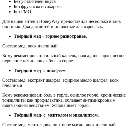
Без усилителей вкуса
Без фруктозы и сахарозы
Без ГМО
Для нашей аптеки HoneyWay предоставила несколько видов
пастилок. Два для детей и остальные для взрослых.
Твёрдый мед – горное разнотравье.
Состав: мед, воск пчелиный
Кому рекомендован- сильный кашель, надсадное горло, легкое
першение начинающая боль в горле.
Твёрдый мед- с шалфеем
Состав: мед, экстракт шалфея, эфирное масло шалфея, воск
пчелиный
Кому рекомендован: боль в горле, осиплое горло, хронические
тонзиллиты как профилактика, обладает антимикробным,
смягчающим действием. Успокаивает горло.
Твёрдый мед- с ментолом и эвкалиптом.
Состав: мед, ментол ,эвкалиптовое масло, воск пчелиный