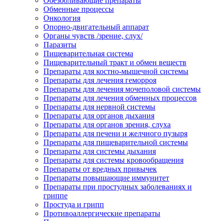
Обезболивающие препараты
Обменные процессы
Онкология
Опорно-двигательный аппарат
Органы чувств /зрение, слух/
Паразиты
Пищеварительная система
Пищеварительный тракт и обмен веществ
Препараты для костно-мышечной системы
Препараты для лечения геморроя
Препараты для лечения мочеполовой системы
Препараты для лечения обменных процессов
Препараты для нервной системы
Препараты для органов дыхания
Препараты для органов зрения, слуха
Препараты для печени и желчного пузыря
Препараты для пищеварительной системы
Препараты для системы дыхания
Препараты для системы кровообращения
Препараты от вредных привычек
Препараты повышающие иммунитет
Препараты при простудных заболеваниях и
гриппе
Простуда и грипп
Противоаллергические препараты