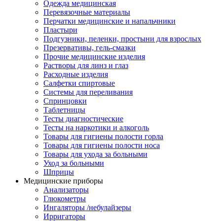
Одежда медицинская
Перевязочные материалы
Перчатки медицинские и напальчники
Пластыри
Подгузники, пеленки, простыни для взрослых
Презервативы, гель-смазки
Прочие медицинские изделия
Растворы для линз и глаз
Расходные изделия
Салфетки спиртовые
Системы для переливания
Спринцовки
Таблетницы
Тесты диагностические
Тесты на наркотики и алкоголь
Товары для гигиены полости горла
Товары для гигиены полости носа
Товары для ухода за больными
Уход за больными
Шприцы
Медицинские приборы
Анализаторы
Глюкометры
Ингаляторы /небулайзеры
Ирригаторы