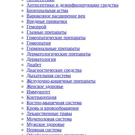
Антисептики и дезинфицирующие средства
Бронхиальная астма
Варикозное расширение вен
Вредные привычки
Геморрой
Глазные препараты
Гомеопатические препараты
Гомеопатия
Гормональные препараты
Дерматологические препараты
Дерматология
Диабет
Диагностические средства
Дыхательная система
Желудочно-кишечные препараты
Женское здоровье
Иммунитет
Контрацепция
Костно-мышечная система
Кровь и кровообращение
Лекарственные травы
Мочеполовая система
Мужское здоровье
Нервная система