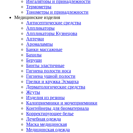
Ингаляторы и принадлежности
Термометры
Тонометры и принадлежности
Медицинские изделия
Антисептические средства
Аппликаторы
Аппликаторы Кузнецова
Аптечки
Аромалампы
Банки массажные
Бахилы
Беруши
Бинты эластичные
Гигиена полости носа
Гигиена ушной полости
Грелки и кружка Эсмарха
Дерматологические средства
Жгуты
Изделия из резины
Калоприемники и мочеприемники
Контейнеры для биоматериала
Корректирующее белье
Лечебная одежда
Маска медицинская
Медицинская одежда