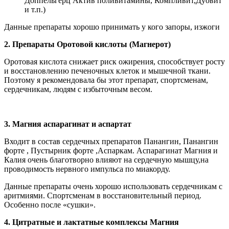
Доппельгерц Актив поливитамины, Компливит,Дуовит
и т.п.)
Данные препараты хорошо принимать у кого запоры, изжоги
2. Препараты Оротовой кислоты (Магнерот)
Оротовая кислота снижает риск ожирения, способствует росту
и восстановлению печеночных клеток и мышечной ткани.
Поэтому я рекомендовала бы этот препарат, спортсменам,
сердечникам, людям с избыточным весом.
3. Магния аспарагинат и аспартат
Входит в состав сердечных препаратов Панангин, Панангин
форте , Пустырник форте ,Аспаркам. Аспарагинат Магния и
Калия очень благотворно влияют на сердечную мышцу,на
проводимость нервного импульса по миакорду.
Данные препараты очень хорошо использовать сердечникам с
аритмиями. Спортсменам в восстановительный период.
Особенно после «сушки».
4. Цитратные и лактатные комплексы Магния