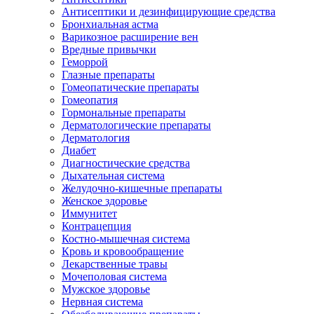
Антисептики и дезинфицирующие средства
Бронхиальная астма
Варикозное расширение вен
Вредные привычки
Геморрой
Глазные препараты
Гомеопатические препараты
Гомеопатия
Гормональные препараты
Дерматологические препараты
Дерматология
Диабет
Диагностические средства
Дыхательная система
Желудочно-кишечные препараты
Женское здоровье
Иммунитет
Контрацепция
Костно-мышечная система
Кровь и кровообращение
Лекарственные травы
Мочеполовая система
Мужское здоровье
Нервная система