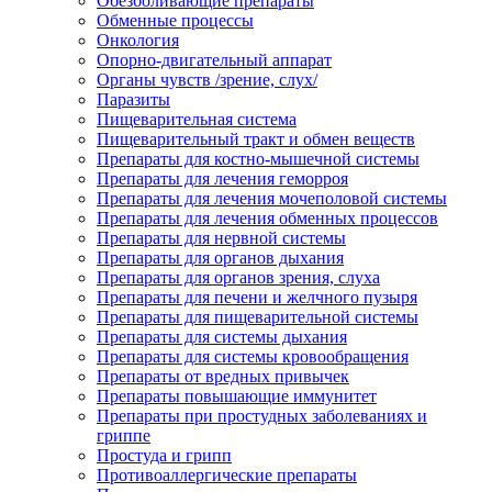
Обезболивающие препараты
Обменные процессы
Онкология
Опорно-двигательный аппарат
Органы чувств /зрение, слух/
Паразиты
Пищеварительная система
Пищеварительный тракт и обмен веществ
Препараты для костно-мышечной системы
Препараты для лечения геморроя
Препараты для лечения мочеполовой системы
Препараты для лечения обменных процессов
Препараты для нервной системы
Препараты для органов дыхания
Препараты для органов зрения, слуха
Препараты для печени и желчного пузыря
Препараты для пищеварительной системы
Препараты для системы дыхания
Препараты для системы кровообращения
Препараты от вредных привычек
Препараты повышающие иммунитет
Препараты при простудных заболеваниях и
гриппе
Простуда и грипп
Противоаллергические препараты