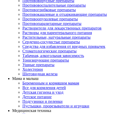
Противовирусные препараты
Противовоспалительные препараты
Противогрибковые препараты
Противокашлевые и отхаркивающие препараты
Противоопухолевые препараты
Противопаразитарные препараты
Растворители для лекарственных препаратов
Растворы для парентерального питания
Растительные, натуральные препараты
Сердечно-сосудистые препараты
Средства для избавления от вредных привычек
Стоматологические препараты
Табачная, алкогольная зависимость
Тонизирующие препараты
Ушные препараты
Холестерин
Щитовидная железа
Мама и малыш
Беременным и кормящим мамам
Все для кормления детей
Детская гигиена и уход
Детское питание
Подгузники и пеленки
Пустышки, прорезыватели и игрушки
Медицинская техника