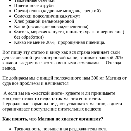
Тыквенные семечки
Пшеничные отруби
Орехи(кешью,кедровые.миндаль, грецкий)
Семечки подсолничника,кунжут
Хлеб ржаной цельнозерновой
Каши (овсяная,перловая,чечевичная)
Фасоль, морская капуста, шпинат,курага и чернослив (
без обработки)
Какао не менее 20%, пророщенная пшеница.
Вот пишу эту статью и вижу как вся страна начинает свой
день с овсяной цельнозерновой каши, запивает чашкой 20%
какао и заедает все это тыквенными семечками…..Отсюда
вывод.
Не добираем мы с пищей положенного нам 300 мг Магния от
суда все проблемы и начинаются.
А если вы на «жесткой диете» худеете и ли принимаете
контрацептивы то недостаток магния есть точно.
Пероральные гормоны не дают усваиватся магнию, а диета
ограничивает поступление питательных веществ.
Как понять, что Магния не хватает организму?
Тревожность, повышенная раздражительность