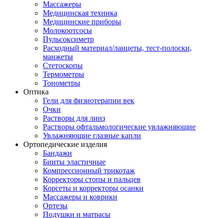
Массажеры
Медицинская техника
Медицинские приборы
Молокоотсосы
Пульсоксиметр
Расходный материал/ланцеты, тест-полоски,
манжеты
Стетоскопы
Термометры
Тонометры
Оптика
Гели для физиотерапии век
Очки
Растворы для линз
Растворы офтальмологические увлажняющие
Увлажняющие глазные капли
Ортопедические изделия
Бандажи
Бинты эластичные
Компрессионный трикотаж
Корректоры стопы и пальцев
Корсеты и корректоры осанки
Массажеры и коврики
Ортезы
Подушки и матрасы