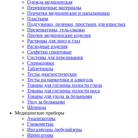
Одежда медицинская
Перевязочные материалы
Перчатки медицинские и напальчники
Пластыри
Подгузники, пеленки, простыни для взрослых
Презервативы, гель-смазки
Прочие медицинские изделия
Растворы для линз и глаз
Расходные изделия
Салфетки спиртовые
Системы для переливания
Спринцовки
Таблетницы
Тесты диагностические
Тесты на наркотики и алкоголь
Товары для гигиены полости горла
Товары для гигиены полости носа
Товары для ухода за больными
Уход за больными
Шприцы
Медицинские приборы
Анализаторы
Глюкометры
Ингаляторы /небулайзеры
Ирригаторы