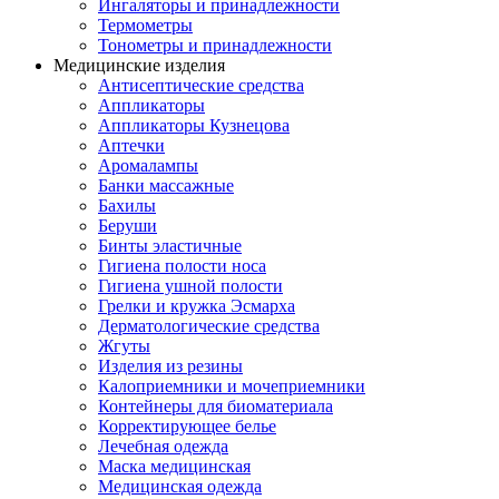
Ингаляторы и принадлежности
Термометры
Тонометры и принадлежности
Медицинские изделия
Антисептические средства
Аппликаторы
Аппликаторы Кузнецова
Аптечки
Аромалампы
Банки массажные
Бахилы
Беруши
Бинты эластичные
Гигиена полости носа
Гигиена ушной полости
Грелки и кружка Эсмарха
Дерматологические средства
Жгуты
Изделия из резины
Калоприемники и мочеприемники
Контейнеры для биоматериала
Корректирующее белье
Лечебная одежда
Маска медицинская
Медицинская одежда