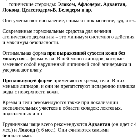
— топические стероиды:
Элоком, Афлодерм, Адвантан,
Локоид, Целестодерм-В, Белодерм и др.
Они уменьшают воспаление, снимают покраснение, зуд, отек.
Современные гормональные средства для лечения
атопического дерматита – это минимум системного действия
и максимум безопасности.
Оптимальная форма
при выраженной сухости кожи без
мокнутия
– форма мази. В ней много липидов, которые
заменяют собой нарушенный липидный слой эпидермиса и
удерживают влагу.
При мокнущей форме
применяются кремы, гели. В них
меньше липидов, и они не препятствуют испарению излишка
воды с поверхности кожи.
Кремы и гели рекомендуются также при локализации
воспалительных участков в области складок: локтевых,
подколенных и пр.
Грудничкам чаще всего рекомендуются
Адвантан
(он идет с 4
мес.) и
Локоид
(с 6 мес.). Они считаются самыми
безопасными.