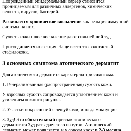
Поврежденный эпидермальный барьер становится
проницаемым для различных аллергенов, химических
веществ, вирусов, бактерий.
Развивается хроническое воспаление
как реакция иммунной
системы на них.
Сухость кожи плюс воспаление дают сильнейший зуд.
Присоединяется инфекция. Чаще всего это золотистый
стафилококк.
3 основных симптома атопического дерматит
Для атопического дерматита характерны три симптома:
1. Генерализованная (распространенная) сухость кожи.
У взрослых сухость сопровождается уплотнением кожи и
усилением кожного рисунка.
2. Участки покраснений с чешуйками, иногда мокнущие.
3. Зуд! Это
обязательный
признак атопического
дерматитата.Зуд разъедает тело изнутри. Атопический
дерматит может появляется и у совсем крох:
в 2-3 месяца