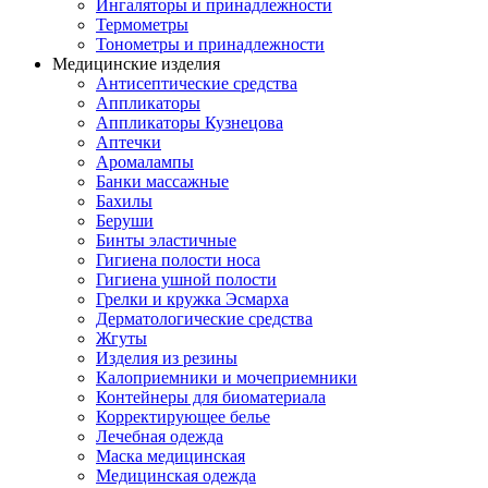
Ингаляторы и принадлежности
Термометры
Тонометры и принадлежности
Медицинские изделия
Антисептические средства
Аппликаторы
Аппликаторы Кузнецова
Аптечки
Аромалампы
Банки массажные
Бахилы
Беруши
Бинты эластичные
Гигиена полости носа
Гигиена ушной полости
Грелки и кружка Эсмарха
Дерматологические средства
Жгуты
Изделия из резины
Калоприемники и мочеприемники
Контейнеры для биоматериала
Корректирующее белье
Лечебная одежда
Маска медицинская
Медицинская одежда