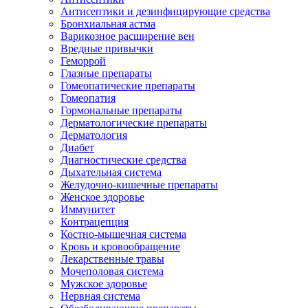
Антисептики и дезинфицирующие средства
Бронхиальная астма
Варикозное расширение вен
Вредные привычки
Геморрой
Глазные препараты
Гомеопатические препараты
Гомеопатия
Гормональные препараты
Дерматологические препараты
Дерматология
Диабет
Диагностические средства
Дыхательная система
Желудочно-кишечные препараты
Женское здоровье
Иммунитет
Контрацепция
Костно-мышечная система
Кровь и кровообращение
Лекарственные травы
Мочеполовая система
Мужское здоровье
Нервная система