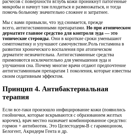
расчесов с поверхности вглубь кожи проникнут патогенные
микробы и начнут там плодиться и размножаться, и тогда
помочь больному значительно сложнее и затратнее.
Мы с вами привыкли, что зуд снимается, прежде
всего, антигистаминными препаратами.
Но при атопическом
дерматите главное средство для контроля зуда — это
топические стероиды
. Они в короткие сроки уменьшают
симптоматику и улучшают самочувствие.Роль гистамина в
развитии хронического воспаления при атопическом
дерматите незначительна. Антигистаминные средства
применяются исключительно для уменьшения зуда и
улучшения сна. Почему многие врачи отдают предпочтение
антигистаминным препаратам 1 поколения, которые известны
своим седативным эффектом.
Принцип 4. Антибактериальная
терапия
Если все-таки произошло инфицирование кожи (появились
гнойнички, которые вскрываются с образованием желтых
корочек), врач местно назначает комбинированное средство:
гормон + антибиотик. Это Целестодерм-В с гарамицином,
Белогент, Акридерм Гента и др.