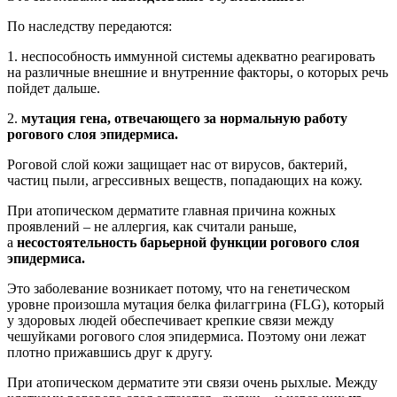
По наследству передаются:
1. неспособность иммунной системы адекватно реагировать
на различные внешние и внутренние факторы, о которых речь
пойдет дальше.
2.
мутация гена, отвечающего за нормальную работу
рогового слоя эпидермиса.
Роговой слой кожи защищает нас от вирусов, бактерий,
частиц пыли, агрессивных веществ, попадающих на кожу.
При атопическом дерматите главная причина кожных
проявлений – не аллергия, как считали раньше,
а
несостоятельность барьерной функции рогового слоя
эпидермиса.
Это заболевание возникает потому, что на генетическом
уровне произошла мутация белка филаггрина (FLG), который
у здоровых людей обеспечивает крепкие связи между
чешуйками рогового слоя эпидермиса. Поэтому они лежат
плотно прижавшись друг к другу.
При атопическом дерматите эти связи очень рыхлые. Между