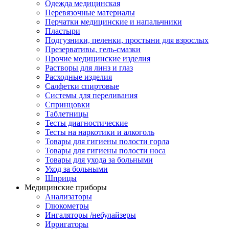
Одежда медицинская
Перевязочные материалы
Перчатки медицинские и напальчники
Пластыри
Подгузники, пеленки, простыни для взрослых
Презервативы, гель-смазки
Прочие медицинские изделия
Растворы для линз и глаз
Расходные изделия
Салфетки спиртовые
Системы для переливания
Спринцовки
Таблетницы
Тесты диагностические
Тесты на наркотики и алкоголь
Товары для гигиены полости горла
Товары для гигиены полости носа
Товары для ухода за больными
Уход за больными
Шприцы
Медицинские приборы
Анализаторы
Глюкометры
Ингаляторы /небулайзеры
Ирригаторы