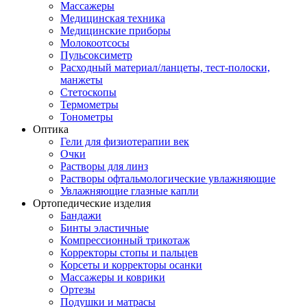
Массажеры
Медицинская техника
Медицинские приборы
Молокоотсосы
Пульсоксиметр
Расходный материал/ланцеты, тест-полоски,
манжеты
Стетоскопы
Термометры
Тонометры
Оптика
Гели для физиотерапии век
Очки
Растворы для линз
Растворы офтальмологические увлажняющие
Увлажняющие глазные капли
Ортопедические изделия
Бандажи
Бинты эластичные
Компрессионный трикотаж
Корректоры стопы и пальцев
Корсеты и корректоры осанки
Массажеры и коврики
Ортезы
Подушки и матрасы