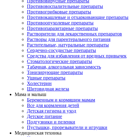
Противовирусные препараты
Противовоспалительные препараты
Противогрибковые препараты
Противокашлевые и отхаркивающие препараты
Противоопухолевые препараты
Противопаразитарные препараты
Растворители для лекарственных препаратов
Растворы для парентерального питания
Растительные, натуральные препараты
Сердечно-сосудистые препараты
Средства для избавления от вредных привычек
Стоматологические препараты
Табачная, алкогольная зависимость
Тонизирующие препараты
Ушные препараты
Холестерин
Щитовидная железа
Мама и малыш
Беременным и кормящим мамам
Все для кормления детей
Детская гигиена и уход
Детское питание
Подгузники и пеленки
Пустышки, прорезыватели и игрушки
Медицинская техника