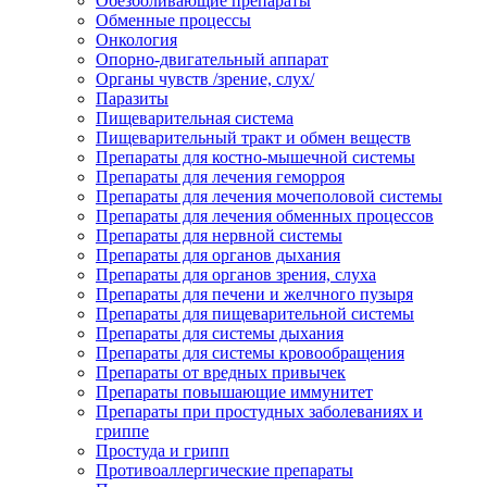
Обезболивающие препараты
Обменные процессы
Онкология
Опорно-двигательный аппарат
Органы чувств /зрение, слух/
Паразиты
Пищеварительная система
Пищеварительный тракт и обмен веществ
Препараты для костно-мышечной системы
Препараты для лечения геморроя
Препараты для лечения мочеполовой системы
Препараты для лечения обменных процессов
Препараты для нервной системы
Препараты для органов дыхания
Препараты для органов зрения, слуха
Препараты для печени и желчного пузыря
Препараты для пищеварительной системы
Препараты для системы дыхания
Препараты для системы кровообращения
Препараты от вредных привычек
Препараты повышающие иммунитет
Препараты при простудных заболеваниях и
гриппе
Простуда и грипп
Противоаллергические препараты