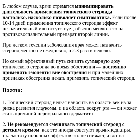
В любом случае, врачи стремятся
минимизировать
длительность применения топического стероида
настолько, насколько позволяет симптоматика.
Если после
10-14 дней применения топического стероида эффект
незначительный или отсутствует, обычно меняют его на
противовоспалительный препарат второй линии.
При легком течении заболевания врач может назначить
стероид местно не ежедневно, а 2-3 раза в неделю.
Но самый эффективный путь снизить суммарную дозу
топического стероида во время обострения —
постоянно
применять эмоленты вне обострения
и при малейших
признаках обострения начать применять топический стероид.
Важно:
1. Топический стероид нельзя наносить на область век из-за
риска развития глаукомы, и на область вокруг рта — он может
стать причиной периорального дерматита.
2.
Не рекомендуется смешивать топический стероид с
детским кремом
, как это иногда советуют врачи-педиатры,
т.к. частоту побочных эффектов это не снижает, а вот на