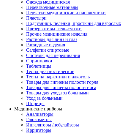
Одежда медицинская
Перевязочные материалы
Перчатки медицинские и напальчники
Пластыри
Подгузники, пеленки, простыни для взрослых
Презервативы, гель-смазки
Прочие медицинские изделия
Растворы для линз и глаз
Расходные изделия
Салфетки спиртовые
Системы для переливания
Спринцовки
Таблетницы
Тесты диагностические
Тесты на наркотики и алкоголь
Товары для гигиены полости горла
Товары для гигиены полости носа
Товары для ухода за больными
Уход за больными
Шприцы
Медицинские приборы
Анализаторы
Глюкометры
Ингаляторы /небулайзеры
Ирригаторы