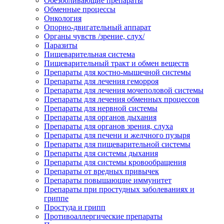
Обезболивающие препараты
Обменные процессы
Онкология
Опорно-двигательный аппарат
Органы чувств /зрение, слух/
Паразиты
Пищеварительная система
Пищеварительный тракт и обмен веществ
Препараты для костно-мышечной системы
Препараты для лечения геморроя
Препараты для лечения мочеполовой системы
Препараты для лечения обменных процессов
Препараты для нервной системы
Препараты для органов дыхания
Препараты для органов зрения, слуха
Препараты для печени и желчного пузыря
Препараты для пищеварительной системы
Препараты для системы дыхания
Препараты для системы кровообращения
Препараты от вредных привычек
Препараты повышающие иммунитет
Препараты при простудных заболеваниях и
гриппе
Простуда и грипп
Противоаллергические препараты