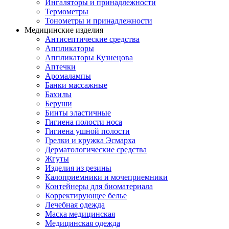
Ингаляторы и принадлежности
Термометры
Тонометры и принадлежности
Медицинские изделия
Антисептические средства
Аппликаторы
Аппликаторы Кузнецова
Аптечки
Аромалампы
Банки массажные
Бахилы
Беруши
Бинты эластичные
Гигиена полости носа
Гигиена ушной полости
Грелки и кружка Эсмарха
Дерматологические средства
Жгуты
Изделия из резины
Калоприемники и мочеприемники
Контейнеры для биоматериала
Корректирующее белье
Лечебная одежда
Маска медицинская
Медицинская одежда