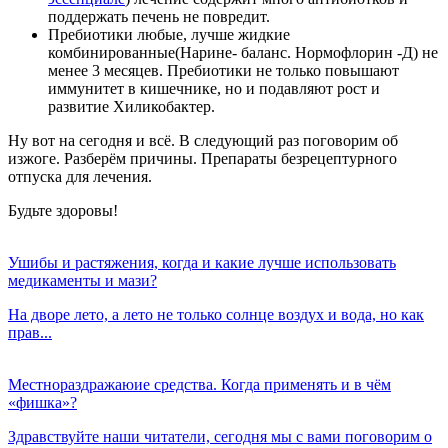
поддержать печень не повредит.
Пребиотики любые, лучше жидкие
комбинированные(Нарине- баланс. Нормофлорин -Д) не
менее 3 месяцев. Пребиотики не только повышают
иммунитет в кишечнике, но и подавляют рост и
развитие Хиликобактер.
Ну вот на сегодня и всё. В следующий раз поговорим об
изжоге. Разберём причины. Препараты безрецептурного
отпуска для лечения.
Будьте здоровы!
Ушибы и растяжения, когда и какие лучше использовать
медикаменты и мази?
На дворе лето, а лето не только солнце воздух и вода, но как
прав...
Местнораздражаюие средства. Когда применять и в чём
«фишка»?
Здравствуйте наши читатели, сегодня мы с вами поговорим о