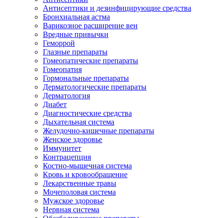
Антисептики и дезинфицирующие средства
Бронхиальная астма
Варикозное расширение вен
Вредные привычки
Геморрой
Глазные препараты
Гомеопатические препараты
Гомеопатия
Гормональные препараты
Дерматологические препараты
Дерматология
Диабет
Диагностические средства
Дыхательная система
Желудочно-кишечные препараты
Женское здоровье
Иммунитет
Контрацепция
Костно-мышечная система
Кровь и кровообращение
Лекарственные травы
Мочеполовая система
Мужское здоровье
Нервная система