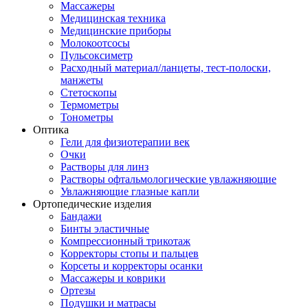
Массажеры
Медицинская техника
Медицинские приборы
Молокоотсосы
Пульсоксиметр
Расходный материал/ланцеты, тест-полоски,
манжеты
Стетоскопы
Термометры
Тонометры
Оптика
Гели для физиотерапии век
Очки
Растворы для линз
Растворы офтальмологические увлажняющие
Увлажняющие глазные капли
Ортопедические изделия
Бандажи
Бинты эластичные
Компрессионный трикотаж
Корректоры стопы и пальцев
Корсеты и корректоры осанки
Массажеры и коврики
Ортезы
Подушки и матрасы