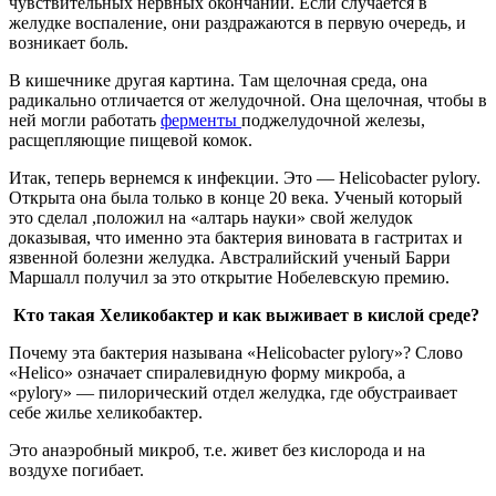
чувствительных нервных окончаний. Если случается в
желудке воспаление, они раздражаются в первую очередь, и
возникает боль.
В кишечнике другая картина. Там щелочная среда, она
радикально отличается от желудочной. Она щелочная, чтобы в
ней могли работать
ферменты
поджелудочной железы,
расщепляющие пищевой комок.
Итак, теперь вернемся к инфекции. Это — Helicobacter pylory.
Открыта она была только в конце 20 века. Ученый который
это сделал ,положил на «алтарь науки» свой желудок
доказывая, что именно эта бактерия виновата в гастритах и
язвенной болезни желудка. Австралийский ученый Барри
Маршалл получил за это открытие Нобелевскую премию.
Кто такая Хеликобактер и как выживает в кислой среде?
Почему эта бактерия называна «Helicobacter pylory»? Слово
«Helico» означает спиралевидную форму микроба, а
«pylory» — пилорический отдел желудка, где обустраивает
себе жилье хеликобактер.
Это анаэробный микроб, т.е. живет без кислорода и на
воздухе погибает.