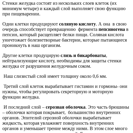
Стенки желудка состоят из нескольких слоев клеток (их
минимум четыре) и каждый слой выполняет свою функцию
при пищеварении.
Одни клетки продуцируют
соляную кислоту
. А она в свою
очередь способствует превращению фермента
пепсиногена
в
пепсин, который расщепляет белки пищи. Соляная кислота
уничтожает болезнетворные бактерии, которые пытающиеся
проникнуть в наш организм.
Другие клетки продуцирую
слизь и бикарбонаты
,
нейтрализующие кислоту, необходимы для защиты стенки
желудка от разрушения желудочным соком.
Наш слизистый слой имеет толщину около 0,6 мм.
Третий слой клеток вырабатывает гистамин и гормоны- они
нужны, чтобы регулировать секреторную и моторную
функции желудка.
И последний слой –
серозная оболочка
. Это часть брюшины
– оболочки которая покрывает, большинство внутренних
органов. Эпителий серозной оболочки вырабатывает
жидкость, которая увлажняет поверхность внутренних
органов и уменьшает трение между ними. В этом слое много