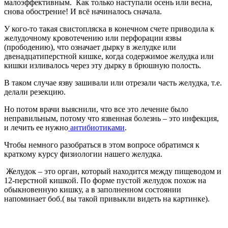
малоэффективным. Как только наступали осень или весна,
снова обострение! И всё начиналось сначала.
У кого-то такая свистопляска в конечном счете приводила к
желудочному кровотечению или перфорации язвы
(прободению), что означает дырку в желудке или
двенадцатиперстной кишке, когда содержимое желудка или
кишки изливалось через эту дырку в брюшную полость.
В таком случае язву зашивали или отрезали часть желудка, т.е.
делали резекцию.
Но потом врачи выяснили, что все это лечение было
неправильным, потому что язвенная болезнь – это инфекция,
и лечить ее нужно
антибиотиками
.
Чтобы немного разобраться в этом вопросе обратимся к
краткому курсу физиологии нашего желудка.
Желудок – это орган, который находится между пищеводом и
12-перстной кишкой. По форме пустой желудок похож на
обыкновенную кишку, а в заполненном состоянии
напоминает боб.( вы такой привыкли видеть на картинке).