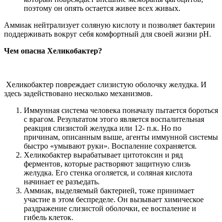
поэтому он опять остается живее всех живых.
Аммиак нейтрализует соляную кислоту и позволяет бактерии
поддерживать вокруг себя комфортный для своей жизни pH.
Чем опасна Хеликобактер?
Хеликобактер повреждает слизистую оболочку желудка. И
здесь задействовано несколько механизмов.
Иммунная система человека поначалу пытается бороться
с врагом. Результатом этого является воспалительная
реакция слизистой желудка или 12- п.к. Но по
причинам, описанным выше, агенты иммунной системы
быстро «умывают руки». Воспаление сохраняется.
Хеликобактер вырабатывает цитотоксин и ряд
ферментов, которые растворяют защитную слизь
желудка. Его стенка оголяется, и соляная кислота
начинает ее разъедать.
Аммиак, выделяемый бактерией, тоже принимает
участие в этом беспределе. Он вызывает химическое
раздражение слизистой оболочки, ее воспаление и
гибель клеток.