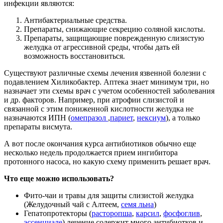
инфекции являются:
Антибактериальные средства.
Препараты, снижающие секрецию соляной кислоты.
Препараты, защищающие поврежденную слизистую
желудка от агрессивной среды, чтобы дать ей
возможность восстановиться.
Существуют различные схемы лечения язвенной болезни с
подавлением Хиликобактер. Аптека знает минимум три, но
назначает эти схемы врач с учетом особенностей заболевания
и др. факторов. Например, при атрофии слизистой и
связанной с этим пониженной кислотности желудка не
назначаются ИПН (
омепразол
,
париет
,
нексиум
), а только
препараты висмута.
А вот после окончания курса антибиотиков обычно еще
несколько недель продолжается прием ингибитора
протонного насоса, но какую схему применить решает врач.
Что еще можно использовать?
Фито-чаи и травы для защиты слизистой желудка
(Желудочный чай с Алтеем,
семя льна
)
Гепатопротекторы (
расторопша
,
карсил
,
фосфоглив
,
эссенциале
) лечение содержит много антибиотков и