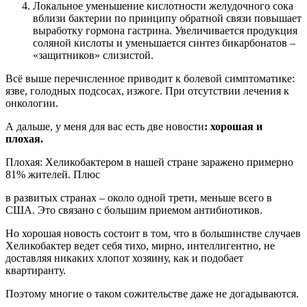
Локальное уменьшение кислотности желудочного сока
вблизи бактерии по принципу обратной связи повышает
выработку гормона гастрина. Увеличивается продукция
соляной кислоты и уменьшается синтез бикарбонатов –
«защитников» слизистой.
Всё выше перечисленное приводит к болевой симптоматике:
язве, голодных подсосах, изжоге. При отсутствии лечения к
онкологии.
А дальше, у меня для вас есть две новости
: хорошая и
плохая.
Плохая: Хеликобактером в нашей стране заражено примерно
81% жителей. Плюс
в развитых странах – около одной трети, меньше всего в
США. Это связано с большим приемом антибиотиков.
Но хорошая новость состоит в том, что в большинстве случаев
Хеликобактер ведет себя тихо, мирно, интеллигентно, не
доставляя никаких хлопот хозяину, как и подобает
квартиранту.
Поэтому многие о таком сожительстве даже не догадываются.