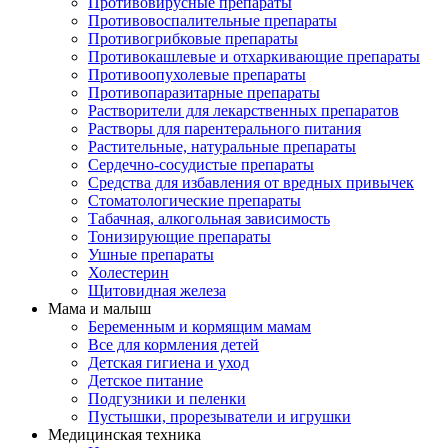
Противовирусные препараты
Противовоспалительные препараты
Противогрибковые препараты
Противокашлевые и отхаркивающие препараты
Противоопухолевые препараты
Противопаразитарные препараты
Растворители для лекарственных препаратов
Растворы для парентерального питания
Растительные, натуральные препараты
Сердечно-сосудистые препараты
Средства для избавления от вредных привычек
Стоматологические препараты
Табачная, алкогольная зависимость
Тонизирующие препараты
Ушные препараты
Холестерин
Щитовидная железа
Мама и малыш
Беременным и кормящим мамам
Все для кормления детей
Детская гигиена и уход
Детское питание
Подгузники и пеленки
Пустышки, прорезыватели и игрушки
Медицинская техника