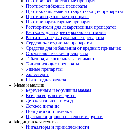
Противовоспалительные препараты
Противогрибковые препараты
Противокашлевые и отхаркивающие препараты
Противоопухолевые препараты
Противопаразитарные препараты
Растворители для лекарственных препаратов
Растворы для парентерального питания
Растительные, натуральные препараты
Сердечно-сосудистые препараты
Средства для избавления от вредных привычек
Стоматологические препараты
Табачная, алкогольная зависимость
Тонизирующие препараты
Ушные препараты
Холестерин
Щитовидная железа
Мама и малыш
Беременным и кормящим мамам
Все для кормления детей
Детская гигиена и уход
Детское питание
Подгузники и пеленки
Пустышки, прорезыватели и игрушки
Медицинская техника
Ингаляторы и принадлежности