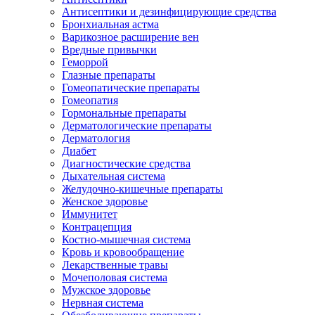
Антисептики и дезинфицирующие средства
Бронхиальная астма
Варикозное расширение вен
Вредные привычки
Геморрой
Глазные препараты
Гомеопатические препараты
Гомеопатия
Гормональные препараты
Дерматологические препараты
Дерматология
Диабет
Диагностические средства
Дыхательная система
Желудочно-кишечные препараты
Женское здоровье
Иммунитет
Контрацепция
Костно-мышечная система
Кровь и кровообращение
Лекарственные травы
Мочеполовая система
Мужское здоровье
Нервная система