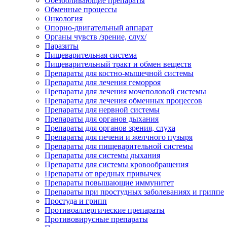
Обезболивающие препараты
Обменные процессы
Онкология
Опорно-двигательный аппарат
Органы чувств /зрение, слух/
Паразиты
Пищеварительная система
Пищеварительный тракт и обмен веществ
Препараты для костно-мышечной системы
Препараты для лечения геморроя
Препараты для лечения мочеполовой системы
Препараты для лечения обменных процессов
Препараты для нервной системы
Препараты для органов дыхания
Препараты для органов зрения, слуха
Препараты для печени и желчного пузыря
Препараты для пищеварительной системы
Препараты для системы дыхания
Препараты для системы кровообращения
Препараты от вредных привычек
Препараты повышающие иммунитет
Препараты при простудных заболеваниях и гриппе
Простуда и грипп
Противоаллергические препараты
Противовирусные препараты