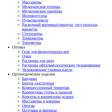
Массажеры
Медицинская техника
Медицинские приборы
Молокоотсосы
Пульсоксиметр
Расходный материал/ланцеты, тест-полоски,
манжеты
Стетоскопы
Термометры
Тонометры
Оптика
Гели для физиотерапии век
Очки
Растворы для линз
Растворы офтальмологические увлажняющие
Увлажняющие глазные капли
Ортопедические изделия
Бандажи
Бинты эластичные
Компрессионный трикотаж
Корректоры стопы и пальцев
Корсеты и корректоры осанки
Массажеры и коврики
Ортезы
Подушки и матрасы