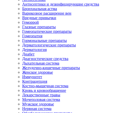
Антисептики и дезинфицирующие средства
Бронхиальная астма
Варикозное расширение вен
Вредные привычки
Геморрой
Глазные препараты
Гомеопатические препараты
Гомеопатия
Гормональные препараты
Дерматологические препараты
Дерматология
Диабет
Диагностические средства
Дыхательная система
Желудочно-кишечные препараты
Женское здоровье
Иммунитет
Контрацепция
Костно-мышечная система
Кровь и кровообращение
Лекарственные травы
Мочеполовая система
Мужское здоровье
Нервная система