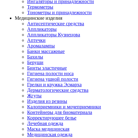
Ингаляторы и принадлежности
Термометры
Тонометры и принадлежности
Медицинские изделия
Антисептические средства
Аппликаторы
Аппликаторы Кузнецова
Аптечки
Аромалампы
Банки массажные
Бахилы
Беруши
Бинты эластичные
Гигиена полости носа
Гигиена ушной полости
Грелки и кружка Эсмарха
Дерматологические средства
Жгуты
Изделия из резины
Калоприемники и мочеприемники
Контейнеры для биоматериала
Корректирующее белье
Лечебная одежда
Маска медицинская
Медицинская одежда