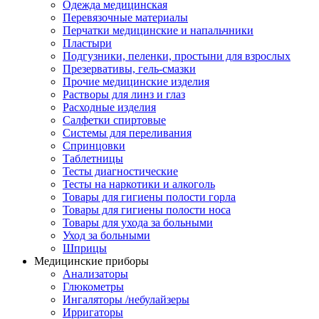
Одежда медицинская
Перевязочные материалы
Перчатки медицинские и напальчники
Пластыри
Подгузники, пеленки, простыни для взрослых
Презервативы, гель-смазки
Прочие медицинские изделия
Растворы для линз и глаз
Расходные изделия
Салфетки спиртовые
Системы для переливания
Спринцовки
Таблетницы
Тесты диагностические
Тесты на наркотики и алкоголь
Товары для гигиены полости горла
Товары для гигиены полости носа
Товары для ухода за больными
Уход за больными
Шприцы
Медицинские приборы
Анализаторы
Глюкометры
Ингаляторы /небулайзеры
Ирригаторы