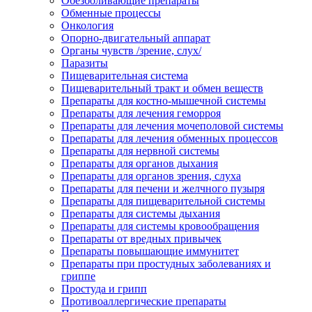
Обезболивающие препараты
Обменные процессы
Онкология
Опорно-двигательный аппарат
Органы чувств /зрение, слух/
Паразиты
Пищеварительная система
Пищеварительный тракт и обмен веществ
Препараты для костно-мышечной системы
Препараты для лечения геморроя
Препараты для лечения мочеполовой системы
Препараты для лечения обменных процессов
Препараты для нервной системы
Препараты для органов дыхания
Препараты для органов зрения, слуха
Препараты для печени и желчного пузыря
Препараты для пищеварительной системы
Препараты для системы дыхания
Препараты для системы кровообращения
Препараты от вредных привычек
Препараты повышающие иммунитет
Препараты при простудных заболеваниях и
гриппе
Простуда и грипп
Противоаллергические препараты