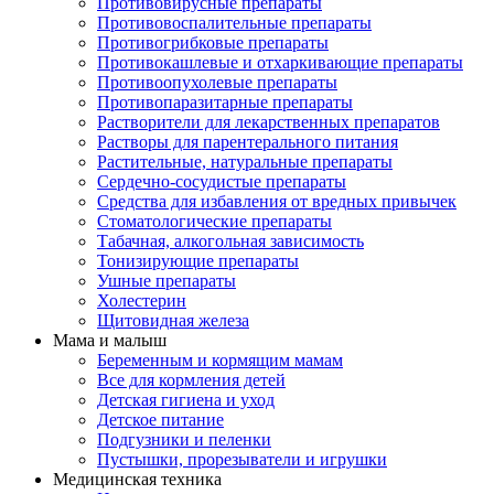
Противовирусные препараты
Противовоспалительные препараты
Противогрибковые препараты
Противокашлевые и отхаркивающие препараты
Противоопухолевые препараты
Противопаразитарные препараты
Растворители для лекарственных препаратов
Растворы для парентерального питания
Растительные, натуральные препараты
Сердечно-сосудистые препараты
Средства для избавления от вредных привычек
Стоматологические препараты
Табачная, алкогольная зависимость
Тонизирующие препараты
Ушные препараты
Холестерин
Щитовидная железа
Мама и малыш
Беременным и кормящим мамам
Все для кормления детей
Детская гигиена и уход
Детское питание
Подгузники и пеленки
Пустышки, прорезыватели и игрушки
Медицинская техника