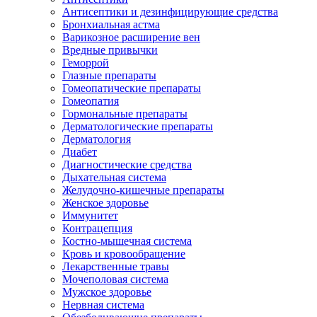
Антисептики и дезинфицирующие средства
Бронхиальная астма
Варикозное расширение вен
Вредные привычки
Геморрой
Глазные препараты
Гомеопатические препараты
Гомеопатия
Гормональные препараты
Дерматологические препараты
Дерматология
Диабет
Диагностические средства
Дыхательная система
Желудочно-кишечные препараты
Женское здоровье
Иммунитет
Контрацепция
Костно-мышечная система
Кровь и кровообращение
Лекарственные травы
Мочеполовая система
Мужское здоровье
Нервная система