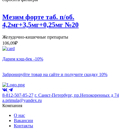
Мезим форте таб. п/об.
4,2мг+3,5мг+0,25мг №20
Желудочно-кишечные препараты
106,09
₽
Дарим кэш-бек -10%
Забронируйте товар на сайте и получите скидку 10%
8-812-507-85-27
г. Санкт-Петербург, пр.Непокоренных д 74
a.primula@yandex.ru
Компания
О нас
Вакансии
Контакты