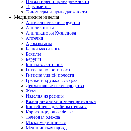
Ингаляторы и принадлежности
Термометры
Тонометры и принадлежности
Медицинские изделия
Антисептические средства
Аппликаторы
Аппликаторы Кузнецова
Аптечки
Аромалампы
Банки массажные
Бахилы
Беруши
Бинты эластичные
Гигиена полости носа
Гигиена ушной полости
Грелки и кружка Эсмарха
Дерматологические средства
Жгуты
Изделия из резины
Калоприемники и мочеприемники
Контейнеры для биоматериала
Корректирующее белье
Лечебная одежда
Маска медицинская
Медицинская одежда