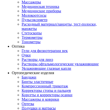
Массажеры
Медицинская техника
Медицинские приборы
Молокоотсосы
Пульсоксиметр
Расходный материал/ланцеты, тест-полоски,
манжеты
Стетоскопы
Термометры
Тонометры
Оптика
Гели для физиотерапии век
Очки
Растворы для линз
Растворы офтальмологические увлажняющие
Увлажняющие глазные капли
Ортопедические изделия
Бандажи
Бинты эластичные
Компрессионный трикотаж
Корректоры стопы и пальцев
Корсеты и корректоры осанки
Массажеры и коврики
Ортезы
Подушки и матрасы