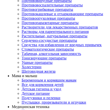
Противовирусные препараты
Противовоспалительные препараты
Противогрибковые препараты
Противокашлевые и отхаркивающие препараты
Противоопухолевые препараты
Противопаразитарные препараты
Растворители для лекарственных препаратов
Растворы для парентерального питания
Растительные, натуральные препараты
Сердечно-сосудистые препараты
Средства для избавления от вредных привычек
Стоматологические препараты
Табачная, алкогольная зависимость
Тонизирующие препараты
Ушные препараты
Холестерин
Щитовидная железа
Мама и малыш
Беременным и кормящим мамам
Все для кормления детей
Детская гигиена и уход
Детское питание
Подгузники и пеленки
Пустышки, прорезыватели и игрушки
Медицинская техника