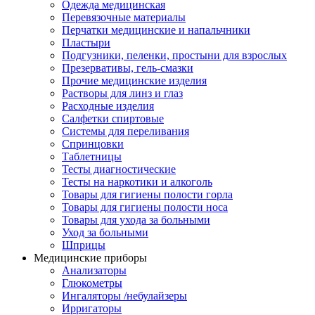
Одежда медицинская
Перевязочные материалы
Перчатки медицинские и напальчники
Пластыри
Подгузники, пеленки, простыни для взрослых
Презервативы, гель-смазки
Прочие медицинские изделия
Растворы для линз и глаз
Расходные изделия
Салфетки спиртовые
Системы для переливания
Спринцовки
Таблетницы
Тесты диагностические
Тесты на наркотики и алкоголь
Товары для гигиены полости горла
Товары для гигиены полости носа
Товары для ухода за больными
Уход за больными
Шприцы
Медицинские приборы
Анализаторы
Глюкометры
Ингаляторы /небулайзеры
Ирригаторы