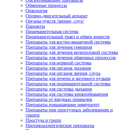
Обезболивающие препараты
Обменные процессы
Онкология
Опорно-двигательный аппарат
Органы чувств /зрение, слух/
Паразиты
Пищеварительная система
Пищеварительный тракт и обмен веществ
Препараты для костно-мышечной системы
Препараты для лечения геморроя
Препараты для лечения мочеполовой системы
Препараты для лечения обменных процессов
Препараты для нервной системы
Препараты для органов дыхания
Препараты для органов зрения, слуха
Препараты для печени и желчного пузыря
Препараты для пищеварительной системы
Препараты для системы дыхания
Препараты для системы кровообращения
Препараты от вредных привычек
Препараты повышающие иммунитет
Препараты при простудных заболеваниях и
гриппе
Простуда и грипп
Противоаллергические препараты