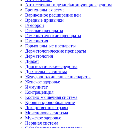
Антисептики и дезинфицирующие средства
Бронхиальная астма
Варикозное расширение вен
Вредные привычки
Геморрой
Глазные препараты
Гомеопатические препараты
Гомеопатия
Гормональные препараты
Дерматологические препараты
Дерматология
Диабет
Диагностические средства
Дыхательная система
Желудочно-кишечные препараты
Женское здоровье
Иммунитет
Контрацепция
Костно-мышечная система
Кровь и кровообращение
Лекарственные травы
Мочеполовая система
Мужское здоровье
Нервная система