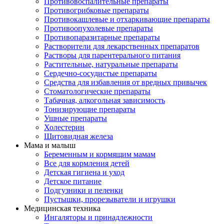
Противовоспалительные препараты
Противогрибковые препараты
Противокашлевые и отхаркивающие препараты
Противоопухолевые препараты
Противопаразитарные препараты
Растворители для лекарственных препаратов
Растворы для парентерального питания
Растительные, натуральные препараты
Сердечно-сосудистые препараты
Средства для избавления от вредных привычек
Стоматологические препараты
Табачная, алкогольная зависимость
Тонизирующие препараты
Ушные препараты
Холестерин
Щитовидная железа
Мама и малыш
Беременным и кормящим мамам
Все для кормления детей
Детская гигиена и уход
Детское питание
Подгузники и пеленки
Пустышки, прорезыватели и игрушки
Медицинская техника
Ингаляторы и принадлежности