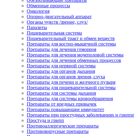
Обезболивающие препараты
Обменные процессы
Онкология
Опорно-двигательный аппарат
Органы чувств /зрение, слух/
Паразиты
Пищеварительная система
Пищеварительный тракт и обмен веществ
Препараты для костно-мышечной системы
Препараты для лечения геморроя
Препараты для лечения мочеполовой системы
Препараты для лечения обменных процессов
Препараты для нервной системы
Препараты для органов дыхания
Препараты для органов зрения, слуха
Препараты для печени и желчного пузыря
Препараты для пищеварительной системы
Препараты для системы дыхания
Препараты для системы кровообращения
Препараты от вредных привычек
Препараты повышающие иммунитет
Препараты при простудных заболеваниях и гриппе
Простуда и грипп
Противоаллергические препараты
Противовирусные препараты