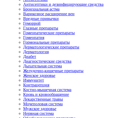
Антисептики и дезинфицирующие средства
Бронхиальная астма
Варикозное расширение вен
Вредные привычки
Геморрой
Глазные препараты
Гомеопатические препараты
Гомеопатия
Гормональные препараты
Дерматологические препараты
Дерматология
Диабет
Диагностические средства
Дыхательная система
Желудочно-кишечные препараты
Женское здоровье
Иммунитет
Контрацепция
Костно-мышечная система
Кровь и кровообращение
Лекарственные травы
Мочеполовая система
Мужское здоровье
Нервная система