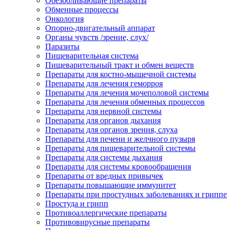
Обезболивающие препараты
Обменные процессы
Онкология
Опорно-двигательный аппарат
Органы чувств /зрение, слух/
Паразиты
Пищеварительная система
Пищеварительный тракт и обмен веществ
Препараты для костно-мышечной системы
Препараты для лечения геморроя
Препараты для лечения мочеполовой системы
Препараты для лечения обменных процессов
Препараты для нервной системы
Препараты для органов дыхания
Препараты для органов зрения, слуха
Препараты для печени и желчного пузыря
Препараты для пищеварительной системы
Препараты для системы дыхания
Препараты для системы кровообращения
Препараты от вредных привычек
Препараты повышающие иммунитет
Препараты при простудных заболеваниях и гриппе
Простуда и грипп
Противоаллергические препараты
Противовирусные препараты