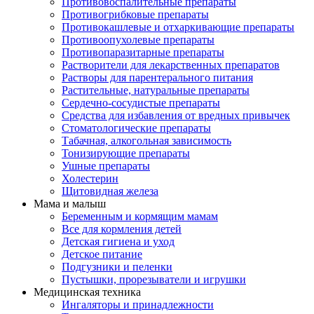
Противовоспалительные препараты
Противогрибковые препараты
Противокашлевые и отхаркивающие препараты
Противоопухолевые препараты
Противопаразитарные препараты
Растворители для лекарственных препаратов
Растворы для парентерального питания
Растительные, натуральные препараты
Сердечно-сосудистые препараты
Средства для избавления от вредных привычек
Стоматологические препараты
Табачная, алкогольная зависимость
Тонизирующие препараты
Ушные препараты
Холестерин
Щитовидная железа
Мама и малыш
Беременным и кормящим мамам
Все для кормления детей
Детская гигиена и уход
Детское питание
Подгузники и пеленки
Пустышки, прорезыватели и игрушки
Медицинская техника
Ингаляторы и принадлежности