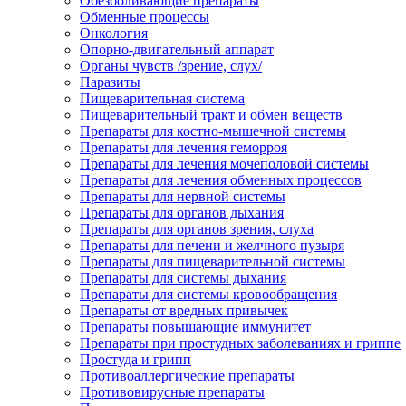
Обезболивающие препараты
Обменные процессы
Онкология
Опорно-двигательный аппарат
Органы чувств /зрение, слух/
Паразиты
Пищеварительная система
Пищеварительный тракт и обмен веществ
Препараты для костно-мышечной системы
Препараты для лечения геморроя
Препараты для лечения мочеполовой системы
Препараты для лечения обменных процессов
Препараты для нервной системы
Препараты для органов дыхания
Препараты для органов зрения, слуха
Препараты для печени и желчного пузыря
Препараты для пищеварительной системы
Препараты для системы дыхания
Препараты для системы кровообращения
Препараты от вредных привычек
Препараты повышающие иммунитет
Препараты при простудных заболеваниях и гриппе
Простуда и грипп
Противоаллергические препараты
Противовирусные препараты