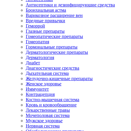
Антисептики и дезинфицирующие средства
Бронхиальная астма
Варикозное расширение вен
Вредные привычки
Геморрой
Глазные препараты
Гомеопатические препараты
Гомеопатия
Гормональные препараты
Дерматологические препараты
Дерматология
Диабет
Диагностические средства
Дыхательная система
Желудочно-кишечные препараты
Женское здоровье
Иммунитет
Контрацепция
Костно-мышечная система
Кровь и кровообращение
Лекарственные травы
Мочеполовая система
Мужское здоровье
Нервная система