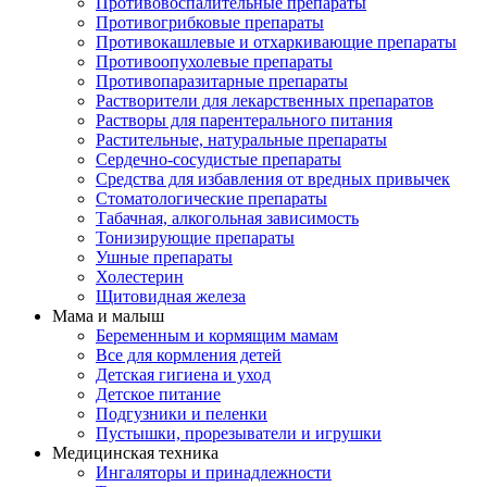
Противовоспалительные препараты
Противогрибковые препараты
Противокашлевые и отхаркивающие препараты
Противоопухолевые препараты
Противопаразитарные препараты
Растворители для лекарственных препаратов
Растворы для парентерального питания
Растительные, натуральные препараты
Сердечно-сосудистые препараты
Средства для избавления от вредных привычек
Стоматологические препараты
Табачная, алкогольная зависимость
Тонизирующие препараты
Ушные препараты
Холестерин
Щитовидная железа
Мама и малыш
Беременным и кормящим мамам
Все для кормления детей
Детская гигиена и уход
Детское питание
Подгузники и пеленки
Пустышки, прорезыватели и игрушки
Медицинская техника
Ингаляторы и принадлежности