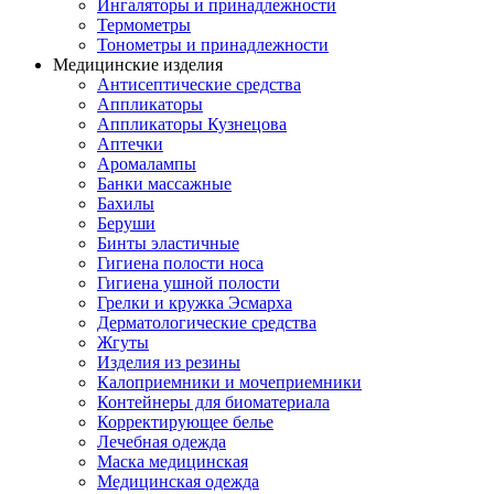
Ингаляторы и принадлежности
Термометры
Тонометры и принадлежности
Медицинские изделия
Антисептические средства
Аппликаторы
Аппликаторы Кузнецова
Аптечки
Аромалампы
Банки массажные
Бахилы
Беруши
Бинты эластичные
Гигиена полости носа
Гигиена ушной полости
Грелки и кружка Эсмарха
Дерматологические средства
Жгуты
Изделия из резины
Калоприемники и мочеприемники
Контейнеры для биоматериала
Корректирующее белье
Лечебная одежда
Маска медицинская
Медицинская одежда