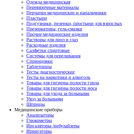
Одежда медицинская
Перевязочные материалы
Перчатки медицинские и напальчники
Пластыри
Подгузники, пеленки, простыни для взрослых
Презервативы, гель-смазки
Прочие медицинские изделия
Растворы для линз и глаз
Расходные изделия
Салфетки спиртовые
Системы для переливания
Спринцовки
Таблетницы
Тесты диагностические
Тесты на наркотики и алкоголь
Товары для гигиены полости горла
Товары для гигиены полости носа
Товары для ухода за больными
Уход за больными
Шприцы
Медицинские приборы
Анализаторы
Глюкометры
Ингаляторы /небулайзеры
Ирригаторы