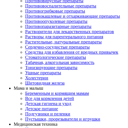
Противовирусные препараты
Противовоспалительные препараты
Противогрибковые препараты
Противокашлевые и отхаркивающие препараты
Противоопухолевые препараты
Противопаразитарные препараты
Растворители для лекарственных препаратов
Растворы для парентерального питания
Растительные, натуральные препараты
Сердечно-сосудистые препараты
Средства для избавления от вредных привычек
Стоматологические препараты
Табачная, алкогольная зависимость
Тонизирующие препараты
Ушные препараты
Холестерин
Щитовидная железа
Мама и малыш
Беременным и кормящим мамам
Все для кормления детей
Детская гигиена и уход
Детское питание
Подгузники и пеленки
Пустышки, прорезыватели и игрушки
Медицинская техника