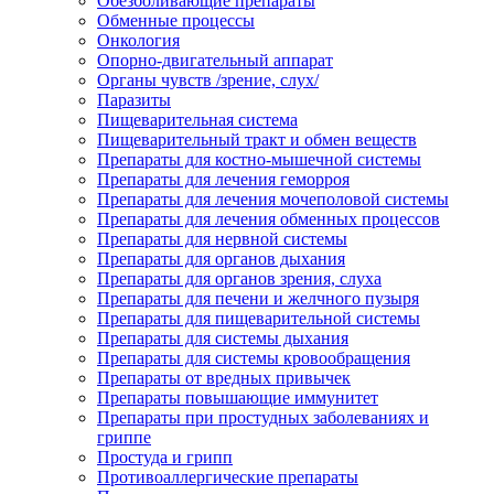
Обезболивающие препараты
Обменные процессы
Онкология
Опорно-двигательный аппарат
Органы чувств /зрение, слух/
Паразиты
Пищеварительная система
Пищеварительный тракт и обмен веществ
Препараты для костно-мышечной системы
Препараты для лечения геморроя
Препараты для лечения мочеполовой системы
Препараты для лечения обменных процессов
Препараты для нервной системы
Препараты для органов дыхания
Препараты для органов зрения, слуха
Препараты для печени и желчного пузыря
Препараты для пищеварительной системы
Препараты для системы дыхания
Препараты для системы кровообращения
Препараты от вредных привычек
Препараты повышающие иммунитет
Препараты при простудных заболеваниях и
гриппе
Простуда и грипп
Противоаллергические препараты