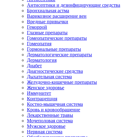
Антисептики и дезинфицирующие средства
Бронхиальная астма
Варикозное расширение вен
Вредные привычки
Геморрой
Глазные препараты
Гомеопатические препараты
Гомеопатия
Гормональные препараты
Дерматологические препараты
Дерматология
Диабет
Диагностические средства
Дыхательная система
Желудочно-кишечные препараты
Женское здоровье
Иммунитет
Контрацепция
Костно-мышечная система
Кровь и кровообращение
Лекарственные травы
Мочеполовая система
Мужское здоровье
Нервная система