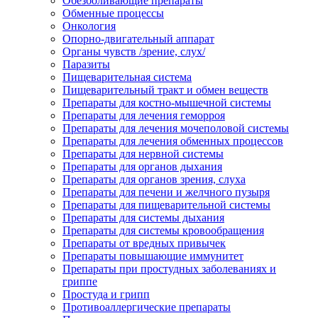
Обезболивающие препараты
Обменные процессы
Онкология
Опорно-двигательный аппарат
Органы чувств /зрение, слух/
Паразиты
Пищеварительная система
Пищеварительный тракт и обмен веществ
Препараты для костно-мышечной системы
Препараты для лечения геморроя
Препараты для лечения мочеполовой системы
Препараты для лечения обменных процессов
Препараты для нервной системы
Препараты для органов дыхания
Препараты для органов зрения, слуха
Препараты для печени и желчного пузыря
Препараты для пищеварительной системы
Препараты для системы дыхания
Препараты для системы кровообращения
Препараты от вредных привычек
Препараты повышающие иммунитет
Препараты при простудных заболеваниях и
гриппе
Простуда и грипп
Противоаллергические препараты