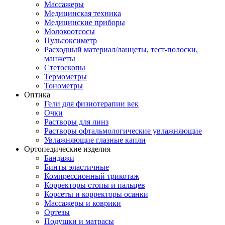
Массажеры
Медицинская техника
Медицинские приборы
Молокоотсосы
Пульсоксиметр
Расходный материал/ланцеты, тест-полоски,
манжеты
Стетоскопы
Термометры
Тонометры
Оптика
Гели для физиотерапии век
Очки
Растворы для линз
Растворы офтальмологические увлажняющие
Увлажняющие глазные капли
Ортопедические изделия
Бандажи
Бинты эластичные
Компрессионный трикотаж
Корректоры стопы и пальцев
Корсеты и корректоры осанки
Массажеры и коврики
Ортезы
Подушки и матрасы