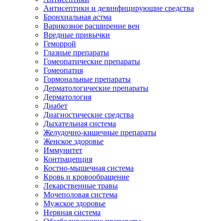
Антисептики и дезинфицирующие средства
Бронхиальная астма
Варикозное расширение вен
Вредные привычки
Геморрой
Глазные препараты
Гомеопатические препараты
Гомеопатия
Гормональные препараты
Дерматологические препараты
Дерматология
Диабет
Диагностические средства
Дыхательная система
Желудочно-кишечные препараты
Женское здоровье
Иммунитет
Контрацепция
Костно-мышечная система
Кровь и кровообращение
Лекарственные травы
Мочеполовая система
Мужское здоровье
Нервная система