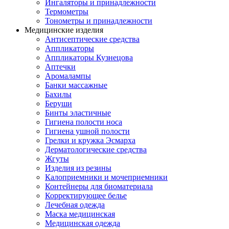
Ингаляторы и принадлежности
Термометры
Тонометры и принадлежности
Медицинские изделия
Антисептические средства
Аппликаторы
Аппликаторы Кузнецова
Аптечки
Аромалампы
Банки массажные
Бахилы
Беруши
Бинты эластичные
Гигиена полости носа
Гигиена ушной полости
Грелки и кружка Эсмарха
Дерматологические средства
Жгуты
Изделия из резины
Калоприемники и мочеприемники
Контейнеры для биоматериала
Корректирующее белье
Лечебная одежда
Маска медицинская
Медицинская одежда