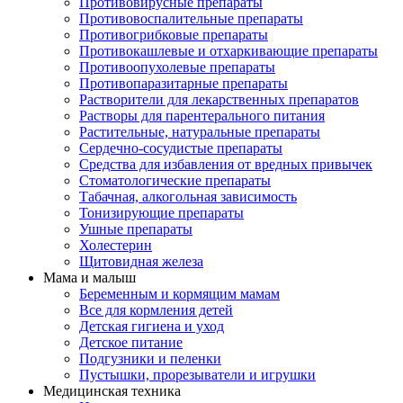
Противовирусные препараты
Противовоспалительные препараты
Противогрибковые препараты
Противокашлевые и отхаркивающие препараты
Противоопухолевые препараты
Противопаразитарные препараты
Растворители для лекарственных препаратов
Растворы для парентерального питания
Растительные, натуральные препараты
Сердечно-сосудистые препараты
Средства для избавления от вредных привычек
Стоматологические препараты
Табачная, алкогольная зависимость
Тонизирующие препараты
Ушные препараты
Холестерин
Щитовидная железа
Мама и малыш
Беременным и кормящим мамам
Все для кормления детей
Детская гигиена и уход
Детское питание
Подгузники и пеленки
Пустышки, прорезыватели и игрушки
Медицинская техника