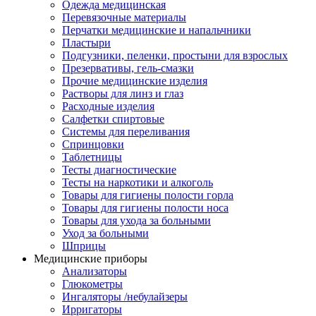
Одежда медицинская
Перевязочные материалы
Перчатки медицинские и напальчники
Пластыри
Подгузники, пеленки, простыни для взрослых
Презервативы, гель-смазки
Прочие медицинские изделия
Растворы для линз и глаз
Расходные изделия
Салфетки спиртовые
Системы для переливания
Спринцовки
Таблетницы
Тесты диагностические
Тесты на наркотики и алкоголь
Товары для гигиены полости горла
Товары для гигиены полости носа
Товары для ухода за больными
Уход за больными
Шприцы
Медицинские приборы
Анализаторы
Глюкометры
Ингаляторы /небулайзеры
Ирригаторы