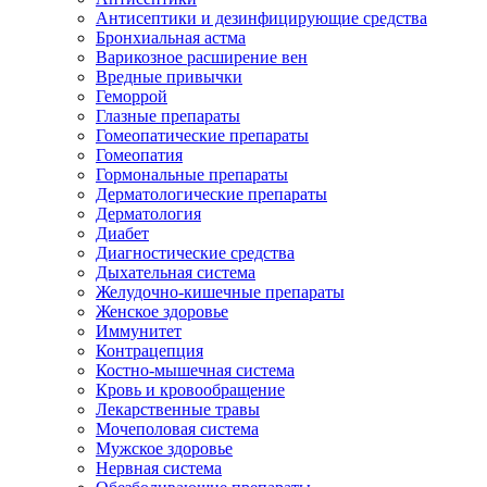
Антисептики и дезинфицирующие средства
Бронхиальная астма
Варикозное расширение вен
Вредные привычки
Геморрой
Глазные препараты
Гомеопатические препараты
Гомеопатия
Гормональные препараты
Дерматологические препараты
Дерматология
Диабет
Диагностические средства
Дыхательная система
Желудочно-кишечные препараты
Женское здоровье
Иммунитет
Контрацепция
Костно-мышечная система
Кровь и кровообращение
Лекарственные травы
Мочеполовая система
Мужское здоровье
Нервная система