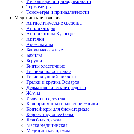
Ингаляторы и принадлежности
Термометры
Тонометры и принадлежности
Медицинские изделия
Антисептические средства
Аппликаторы
Аппликаторы Кузнецова
Аптечки
Аромалампы
Банки массажные
Бахилы
Беруши
Бинты эластичные
Гигиена полости носа
Гигиена ушной полости
Грелки и кружка Эсмарха
Дерматологические средства
Жгуты
Изделия из резины
Калоприемники и мочеприемники
Контейнеры для биоматериала
Корректирующее белье
Лечебная одежда
Маска медицинская
Медицинская одежда