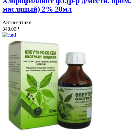
Хлорофиллипт фл.(р-р д/местн. прим.
масляный) 2% 20мл
Антисептики
348,00
₽