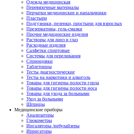
Одежда медицинская
Перевязочные материалы
Перчатки медицинские и напальчники
Пластыри
Подгузники, пеленки, простыни для взрослых
Презервативы, гель-смазки
Прочие медицинские изделия
Растворы для линз и глаз
Расходные изделия
Салфетки спиртовые
Системы для переливания
Спринцовки
Таблетницы
Тесты диагностические
Тесты на наркотики и алкоголь
Товары для гигиены полости горла
Товары для гигиены полости носа
Товары для ухода за больными
Уход за больными
Шприцы
Медицинские приборы
Анализаторы
Глюкометры
Ингаляторы /небулайзеры
Ирригаторы