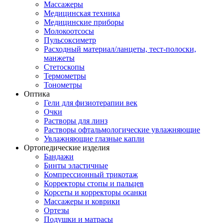
Массажеры
Медицинская техника
Медицинские приборы
Молокоотсосы
Пульсоксиметр
Расходный материал/ланцеты, тест-полоски,
манжеты
Стетоскопы
Термометры
Тонометры
Оптика
Гели для физиотерапии век
Очки
Растворы для линз
Растворы офтальмологические увлажняющие
Увлажняющие глазные капли
Ортопедические изделия
Бандажи
Бинты эластичные
Компрессионный трикотаж
Корректоры стопы и пальцев
Корсеты и корректоры осанки
Массажеры и коврики
Ортезы
Подушки и матрасы