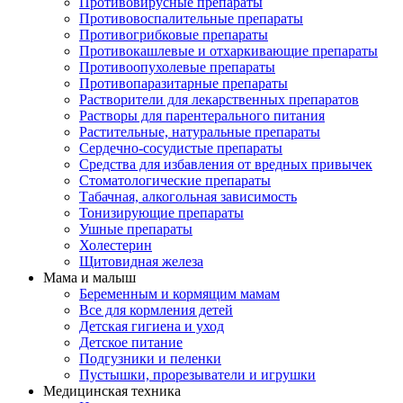
Противовирусные препараты
Противовоспалительные препараты
Противогрибковые препараты
Противокашлевые и отхаркивающие препараты
Противоопухолевые препараты
Противопаразитарные препараты
Растворители для лекарственных препаратов
Растворы для парентерального питания
Растительные, натуральные препараты
Сердечно-сосудистые препараты
Средства для избавления от вредных привычек
Стоматологические препараты
Табачная, алкогольная зависимость
Тонизирующие препараты
Ушные препараты
Холестерин
Щитовидная железа
Мама и малыш
Беременным и кормящим мамам
Все для кормления детей
Детская гигиена и уход
Детское питание
Подгузники и пеленки
Пустышки, прорезыватели и игрушки
Медицинская техника