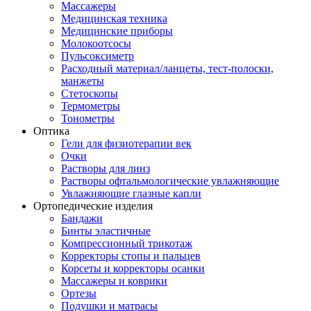
Массажеры
Медицинская техника
Медицинские приборы
Молокоотсосы
Пульсоксиметр
Расходный материал/ланцеты, тест-полоски,
манжеты
Стетоскопы
Термометры
Тонометры
Оптика
Гели для физиотерапии век
Очки
Растворы для линз
Растворы офтальмологические увлажняющие
Увлажняющие глазные капли
Ортопедические изделия
Бандажи
Бинты эластичные
Компрессионный трикотаж
Корректоры стопы и пальцев
Корсеты и корректоры осанки
Массажеры и коврики
Ортезы
Подушки и матрасы