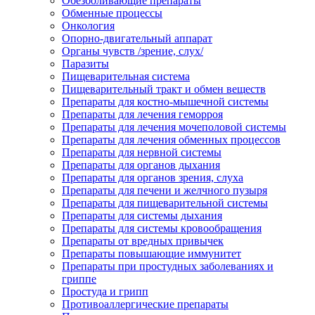
Обезболивающие препараты
Обменные процессы
Онкология
Опорно-двигательный аппарат
Органы чувств /зрение, слух/
Паразиты
Пищеварительная система
Пищеварительный тракт и обмен веществ
Препараты для костно-мышечной системы
Препараты для лечения геморроя
Препараты для лечения мочеполовой системы
Препараты для лечения обменных процессов
Препараты для нервной системы
Препараты для органов дыхания
Препараты для органов зрения, слуха
Препараты для печени и желчного пузыря
Препараты для пищеварительной системы
Препараты для системы дыхания
Препараты для системы кровообращения
Препараты от вредных привычек
Препараты повышающие иммунитет
Препараты при простудных заболеваниях и
гриппе
Простуда и грипп
Противоаллергические препараты