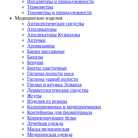
Ингаляторы и принадлежности
Термометры
Тонометры и принадлежности
Медицинские изделия
Антисептические средства
Аппликаторы
Аппликаторы Кузнецова
Аптечки
Аромалампы
Банки массажные
Бахилы
Беруши
Бинты эластичные
Гигиена полости носа
Гигиена ушной полости
Грелки и кружка Эсмарха
Дерматологические средства
Жгуты
Изделия из резины
Калоприемники и мочеприемники
Контейнеры для биоматериала
Корректирующее белье
Лечебная одежда
Маска медицинская
Медицинская одежда