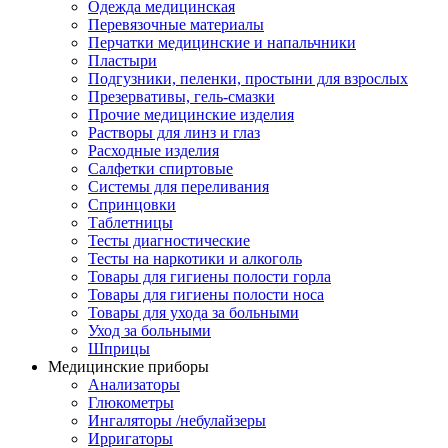
Одежда медицинская
Перевязочные материалы
Перчатки медицинские и напальчники
Пластыри
Подгузники, пеленки, простыни для взрослых
Презервативы, гель-смазки
Прочие медицинские изделия
Растворы для линз и глаз
Расходные изделия
Салфетки спиртовые
Системы для переливания
Спринцовки
Таблетницы
Тесты диагностические
Тесты на наркотики и алкоголь
Товары для гигиены полости горла
Товары для гигиены полости носа
Товары для ухода за больными
Уход за больными
Шприцы
Медицинские приборы
Анализаторы
Глюкометры
Ингаляторы /небулайзеры
Ирригаторы