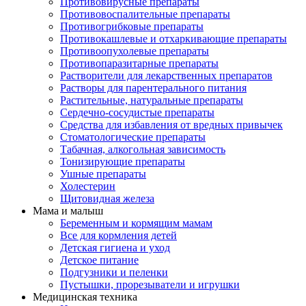
Противовирусные препараты
Противовоспалительные препараты
Противогрибковые препараты
Противокашлевые и отхаркивающие препараты
Противоопухолевые препараты
Противопаразитарные препараты
Растворители для лекарственных препаратов
Растворы для парентерального питания
Растительные, натуральные препараты
Сердечно-сосудистые препараты
Средства для избавления от вредных привычек
Стоматологические препараты
Табачная, алкогольная зависимость
Тонизирующие препараты
Ушные препараты
Холестерин
Щитовидная железа
Мама и малыш
Беременным и кормящим мамам
Все для кормления детей
Детская гигиена и уход
Детское питание
Подгузники и пеленки
Пустышки, прорезыватели и игрушки
Медицинская техника