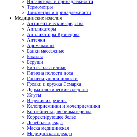
Ингаляторы и принадлежности
Термометры
Тонометры и принадлежности
Медицинские изделия
Антисептические средства
Аппликаторы
Аппликаторы Кузнецова
Аптечки
Аромалампы
Банки массажные
Бахилы
Беруши
Бинты эластичные
Гигиена полости носа
Гигиена ушной полости
Грелки и кружка Эсмарха
Дерматологические средства
Жгуты
Изделия из резины
Калоприемники и мочеприемники
Контейнеры для биоматериала
Корректирующее белье
Лечебная одежда
Маска медицинская
Медицинская одежда