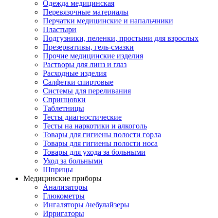
Одежда медицинская
Перевязочные материалы
Перчатки медицинские и напальчники
Пластыри
Подгузники, пеленки, простыни для взрослых
Презервативы, гель-смазки
Прочие медицинские изделия
Растворы для линз и глаз
Расходные изделия
Салфетки спиртовые
Системы для переливания
Спринцовки
Таблетницы
Тесты диагностические
Тесты на наркотики и алкоголь
Товары для гигиены полости горла
Товары для гигиены полости носа
Товары для ухода за больными
Уход за больными
Шприцы
Медицинские приборы
Анализаторы
Глюкометры
Ингаляторы /небулайзеры
Ирригаторы