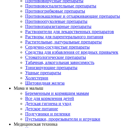
Противовирусные препараты
Противовоспалительные препараты
Противогрибковые препараты
Противокашлевые и отхаркивающие препараты
Противоопухолевые препараты
Противопаразитарные препараты
Растворители для лекарственных препаратов
Растворы для парентерального питания
Растительные, натуральные препараты
Сердечно-сосудистые препараты
Средства для избавления от вредных привычек
Стоматологические препараты
Табачная, алкогольная зависимость
Тонизирующие препараты
Ушные препараты
Холестерин
Щитовидная железа
Мама и малыш
Беременным и кормящим мамам
Все для кормления детей
Детская гигиена и уход
Детское питание
Подгузники и пеленки
Пустышки, прорезыватели и игрушки
Медицинская техника