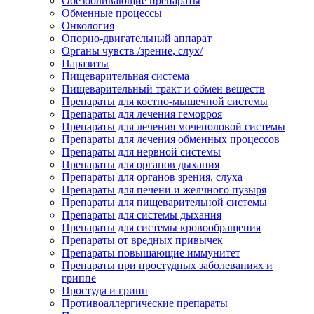
Обезболивающие препараты
Обменные процессы
Онкология
Опорно-двигательный аппарат
Органы чувств /зрение, слух/
Паразиты
Пищеварительная система
Пищеварительный тракт и обмен веществ
Препараты для костно-мышечной системы
Препараты для лечения геморроя
Препараты для лечения мочеполовой системы
Препараты для лечения обменных процессов
Препараты для нервной системы
Препараты для органов дыхания
Препараты для органов зрения, слуха
Препараты для печени и желчного пузыря
Препараты для пищеварительной системы
Препараты для системы дыхания
Препараты для системы кровообращения
Препараты от вредных привычек
Препараты повышающие иммунитет
Препараты при простудных заболеваниях и
гриппе
Простуда и грипп
Противоаллергические препараты