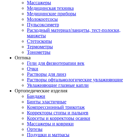
Массажеры
Медицинская техника
Медицинские приборы
Молокоотсосы
Пульсоксиметр
Расходный материал/ланцеты, тест-полоски,
манжеты
Стетоскопы
Термометры
Тонометры
Оптика
Гели для физиотерапии век
Очки
Растворы для линз
Растворы офтальмологические увлажняющие
Увлажняющие глазные капли
Ортопедические изделия
Бандажи
Бинты эластичные
Компрессионный трикотаж
Корректоры стопы и пальцев
Корсеты и корректоры осанки
Массажеры и коврики
Ортезы
Подушки и матрасы