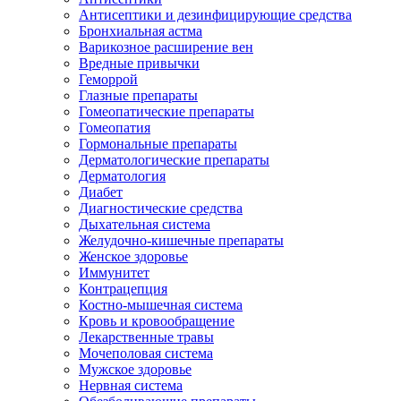
Антисептики и дезинфицирующие средства
Бронхиальная астма
Варикозное расширение вен
Вредные привычки
Геморрой
Глазные препараты
Гомеопатические препараты
Гомеопатия
Гормональные препараты
Дерматологические препараты
Дерматология
Диабет
Диагностические средства
Дыхательная система
Желудочно-кишечные препараты
Женское здоровье
Иммунитет
Контрацепция
Костно-мышечная система
Кровь и кровообращение
Лекарственные травы
Мочеполовая система
Мужское здоровье
Нервная система