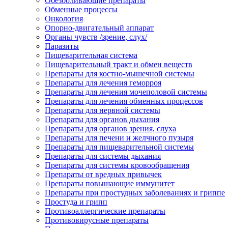
Обезболивающие препараты
Обменные процессы
Онкология
Опорно-двигательный аппарат
Органы чувств /зрение, слух/
Паразиты
Пищеварительная система
Пищеварительный тракт и обмен веществ
Препараты для костно-мышечной системы
Препараты для лечения геморроя
Препараты для лечения мочеполовой системы
Препараты для лечения обменных процессов
Препараты для нервной системы
Препараты для органов дыхания
Препараты для органов зрения, слуха
Препараты для печени и желчного пузыря
Препараты для пищеварительной системы
Препараты для системы дыхания
Препараты для системы кровообращения
Препараты от вредных привычек
Препараты повышающие иммунитет
Препараты при простудных заболеваниях и гриппе
Простуда и грипп
Противоаллергические препараты
Противовирусные препараты