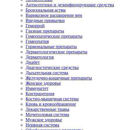
Антисептики и дезинфицирующие средства
Бронхиальная астма
Варикозное расширение вен
Вредные привычки
Геморрой
Глазные препараты
Гомеопатические препараты
Гомеопатия
Гормональные препараты
Дерматологические препараты
Дерматология
Диабет
Диагностические средства
Дыхательная система
Желудочно-кишечные препараты
Женское здоровье
Иммунитет
Контрацепция
Костно-мышечная система
Кровь и кровообращение
Лекарственные травы
Мочеполовая система
Мужское здоровье
Нервная система