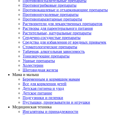
Противовоспалительные препараты
Противогрибковые препараты
Противокашлевые и отхаркивающие препараты
Противоопухолевые препараты
Противопаразитарные препараты
Растворители для лекарственных препаратов
Растворы для парентерального питания
Растительные, натуральные препараты
Сердечно-сосудистые препараты
Средства для избавления от вредных привычек
Стоматологические препараты
Табачная, алкогольная зависимость
Тонизирующие препараты
Ушные препараты
Холестерин
Щитовидная железа
Мама и малыш
Беременным и кормящим мамам
Все для кормления детей
Детская гигиена и уход
Детское питание
Подгузники и пеленки
Пустышки, прорезыватели и игрушки
Медицинская техника
Ингаляторы и принадлежности