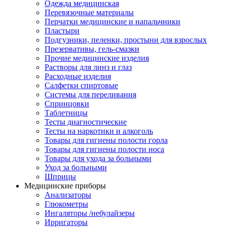
Одежда медицинская
Перевязочные материалы
Перчатки медицинские и напальчники
Пластыри
Подгузники, пеленки, простыни для взрослых
Презервативы, гель-смазки
Прочие медицинские изделия
Растворы для линз и глаз
Расходные изделия
Салфетки спиртовые
Системы для переливания
Спринцовки
Таблетницы
Тесты диагностические
Тесты на наркотики и алкоголь
Товары для гигиены полости горла
Товары для гигиены полости носа
Товары для ухода за больными
Уход за больными
Шприцы
Медицинские приборы
Анализаторы
Глюкометры
Ингаляторы /небулайзеры
Ирригаторы