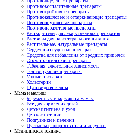
Противовирусные препараты
Противовоспалительные препараты
Противогрибковые препараты
Противокашлевые и отхаркивающие препараты
Противоопухолевые препараты
Противопаразитарные препараты
Растворители для лекарственных препаратов
Растворы для парентерального питания
Растительные, натуральные препараты
Сердечно-сосудистые препараты
Средства для избавления от вредных привычек
Стоматологические препараты
Табачная, алкогольная зависимость
Тонизирующие препараты
Ушные препараты
Холестерин
Щитовидная железа
Мама и малыш
Беременным и кормящим мамам
Все для кормления детей
Детская гигиена и уход
Детское питание
Подгузники и пеленки
Пустышки, прорезыватели и игрушки
Медицинская техника