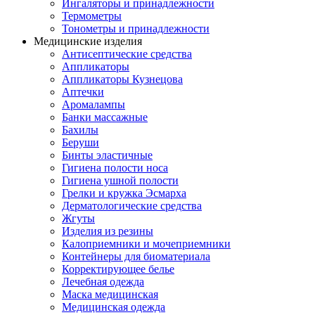
Ингаляторы и принадлежности
Термометры
Тонометры и принадлежности
Медицинские изделия
Антисептические средства
Аппликаторы
Аппликаторы Кузнецова
Аптечки
Аромалампы
Банки массажные
Бахилы
Беруши
Бинты эластичные
Гигиена полости носа
Гигиена ушной полости
Грелки и кружка Эсмарха
Дерматологические средства
Жгуты
Изделия из резины
Калоприемники и мочеприемники
Контейнеры для биоматериала
Корректирующее белье
Лечебная одежда
Маска медицинская
Медицинская одежда