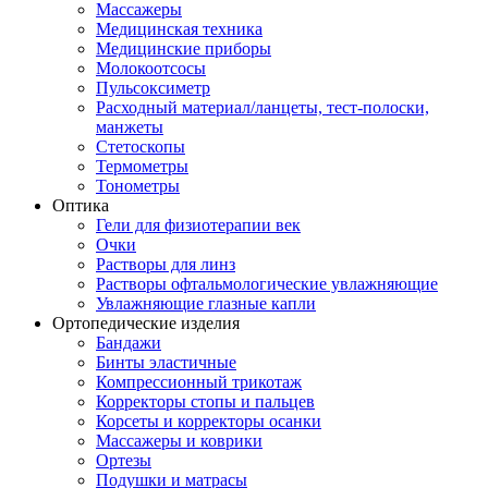
Массажеры
Медицинская техника
Медицинские приборы
Молокоотсосы
Пульсоксиметр
Расходный материал/ланцеты, тест-полоски,
манжеты
Стетоскопы
Термометры
Тонометры
Оптика
Гели для физиотерапии век
Очки
Растворы для линз
Растворы офтальмологические увлажняющие
Увлажняющие глазные капли
Ортопедические изделия
Бандажи
Бинты эластичные
Компрессионный трикотаж
Корректоры стопы и пальцев
Корсеты и корректоры осанки
Массажеры и коврики
Ортезы
Подушки и матрасы