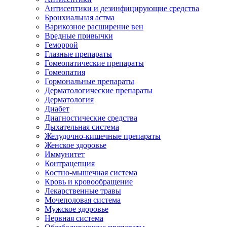
Антисептики и дезинфицирующие средства
Бронхиальная астма
Варикозное расширение вен
Вредные привычки
Геморрой
Глазные препараты
Гомеопатические препараты
Гомеопатия
Гормональные препараты
Дерматологические препараты
Дерматология
Диабет
Диагностические средства
Дыхательная система
Желудочно-кишечные препараты
Женское здоровье
Иммунитет
Контрацепция
Костно-мышечная система
Кровь и кровообращение
Лекарственные травы
Мочеполовая система
Мужское здоровье
Нервная система