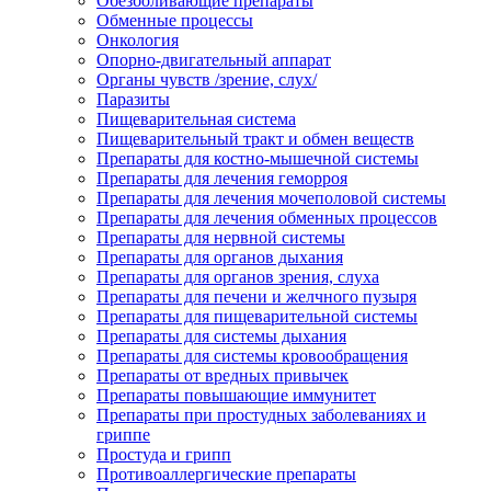
Обезболивающие препараты
Обменные процессы
Онкология
Опорно-двигательный аппарат
Органы чувств /зрение, слух/
Паразиты
Пищеварительная система
Пищеварительный тракт и обмен веществ
Препараты для костно-мышечной системы
Препараты для лечения геморроя
Препараты для лечения мочеполовой системы
Препараты для лечения обменных процессов
Препараты для нервной системы
Препараты для органов дыхания
Препараты для органов зрения, слуха
Препараты для печени и желчного пузыря
Препараты для пищеварительной системы
Препараты для системы дыхания
Препараты для системы кровообращения
Препараты от вредных привычек
Препараты повышающие иммунитет
Препараты при простудных заболеваниях и
гриппе
Простуда и грипп
Противоаллергические препараты