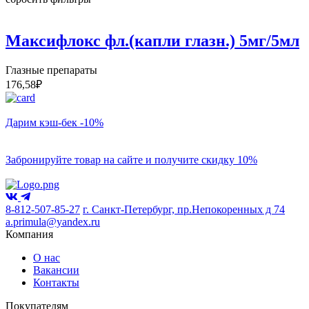
Максифлокс фл.(капли глазн.) 5мг/5мл
Глазные препараты
176,58
₽
Дарим кэш-бек -10%
Забронируйте товар на сайте и получите скидку 10%
8-812-507-85-27
г. Санкт-Петербург, пр.Непокоренных д 74
a.primula@yandex.ru
Компания
О нас
Вакансии
Контакты
Покупателям