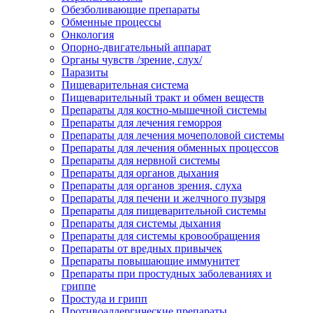
Обезболивающие препараты
Обменные процессы
Онкология
Опорно-двигательный аппарат
Органы чувств /зрение, слух/
Паразиты
Пищеварительная система
Пищеварительный тракт и обмен веществ
Препараты для костно-мышечной системы
Препараты для лечения геморроя
Препараты для лечения мочеполовой системы
Препараты для лечения обменных процессов
Препараты для нервной системы
Препараты для органов дыхания
Препараты для органов зрения, слуха
Препараты для печени и желчного пузыря
Препараты для пищеварительной системы
Препараты для системы дыхания
Препараты для системы кровообращения
Препараты от вредных привычек
Препараты повышающие иммунитет
Препараты при простудных заболеваниях и
гриппе
Простуда и грипп
Противоаллергические препараты