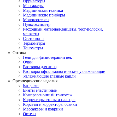
Ирригаторы
Массажеры
Медицинская техника
Медицинские приборы
Молокоотсосы
Пульсоксиметр
Расходный материал/ланцеты, тест-полоски,
манжеты
Стетоскопы
Термометры
Тонометры
Оптика
Гели для физиотерапии век
Очки
Растворы для линз
Растворы офтальмологические увлажняющие
Увлажняющие глазные капли
Ортопедические изделия
Бандажи
Бинты эластичные
Компрессионный трикотаж
Корректоры стопы и пальцев
Корсеты и корректоры осанки
Массажеры и коврики
Ортезы