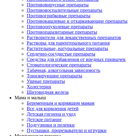
Противовирусные препараты
Противовоспалительные препараты
Противогрибковые препараты
Противокашлевые и отхаркивающие препараты
Противоопухолевые препараты
Противопаразитарные препараты
Растворители для лекарственных препаратов
Растворы для парентерального питания
Растительные, натуральные препараты
Сердечно-сосудистые препараты
Средства для избавления от вредных привычек
Стоматологические препараты
Табачная, алкогольная зависимость
Тонизирующие препараты
Ушные препараты
Холестерин
Щитовидная железа
Мама и малыш
Беременным и кормящим мамам
Все для кормления детей
Детская гигиена и уход
Детское питание
Подгузники и пеленки
Пустышки, прорезыватели и игрушки
Медицинская техника