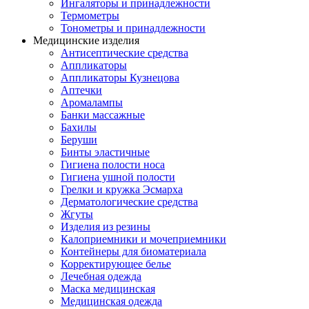
Ингаляторы и принадлежности
Термометры
Тонометры и принадлежности
Медицинские изделия
Антисептические средства
Аппликаторы
Аппликаторы Кузнецова
Аптечки
Аромалампы
Банки массажные
Бахилы
Беруши
Бинты эластичные
Гигиена полости носа
Гигиена ушной полости
Грелки и кружка Эсмарха
Дерматологические средства
Жгуты
Изделия из резины
Калоприемники и мочеприемники
Контейнеры для биоматериала
Корректирующее белье
Лечебная одежда
Маска медицинская
Медицинская одежда