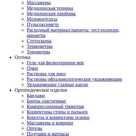
Массажеры
Медицинская техника
Медицинские приборы
Молокоотсосы
Пульсоксиметр
Расходный материал/ланцеты, тест-полоски,
манжеты
Стетоскопы
Термометры
Тонометры
Оптика
Гели для физиотерапии век
Очки
Растворы для линз
Растворы офтальмологические увлажняющие
Увлажняющие глазные капли
Ортопедические изделия
Бандажи
Бинты эластичные
Компрессионный трикотаж
Корректоры стопы и пальцев
Корсеты и корректоры осанки
Массажеры и коврики
Ортезы
Подушки и матрасы