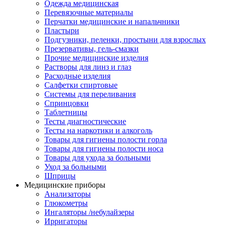
Одежда медицинская
Перевязочные материалы
Перчатки медицинские и напальчники
Пластыри
Подгузники, пеленки, простыни для взрослых
Презервативы, гель-смазки
Прочие медицинские изделия
Растворы для линз и глаз
Расходные изделия
Салфетки спиртовые
Системы для переливания
Спринцовки
Таблетницы
Тесты диагностические
Тесты на наркотики и алкоголь
Товары для гигиены полости горла
Товары для гигиены полости носа
Товары для ухода за больными
Уход за больными
Шприцы
Медицинские приборы
Анализаторы
Глюкометры
Ингаляторы /небулайзеры
Ирригаторы