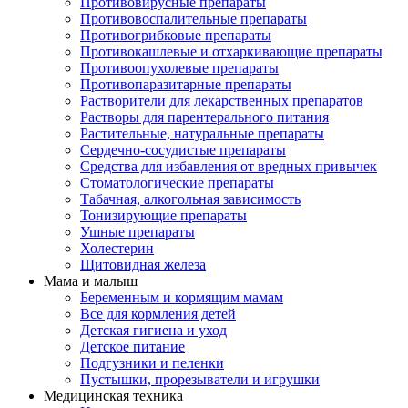
Противовирусные препараты
Противовоспалительные препараты
Противогрибковые препараты
Противокашлевые и отхаркивающие препараты
Противоопухолевые препараты
Противопаразитарные препараты
Растворители для лекарственных препаратов
Растворы для парентерального питания
Растительные, натуральные препараты
Сердечно-сосудистые препараты
Средства для избавления от вредных привычек
Стоматологические препараты
Табачная, алкогольная зависимость
Тонизирующие препараты
Ушные препараты
Холестерин
Щитовидная железа
Мама и малыш
Беременным и кормящим мамам
Все для кормления детей
Детская гигиена и уход
Детское питание
Подгузники и пеленки
Пустышки, прорезыватели и игрушки
Медицинская техника