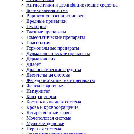
Антисептики и дезинфицирующие средства
Бронхиальная астма
Варикозное расширение вен
Вредные привычки
Геморрой
Глазные препараты
Гомеопатические препараты
Гомеопатия
Гормональные препараты
Дерматологические препараты
Дерматология
Диабет
Диагностические средства
Дыхательная система
Желудочно-кишечные препараты
Женское здоровье
Иммунитет
Контрацепция
Костно-мышечная система
Кровь и кровообращение
Лекарственные травы
Мочеполовая система
Мужское здоровье
Нервная система