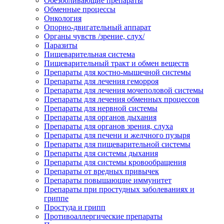
Обезболивающие препараты
Обменные процессы
Онкология
Опорно-двигательный аппарат
Органы чувств /зрение, слух/
Паразиты
Пищеварительная система
Пищеварительный тракт и обмен веществ
Препараты для костно-мышечной системы
Препараты для лечения геморроя
Препараты для лечения мочеполовой системы
Препараты для лечения обменных процессов
Препараты для нервной системы
Препараты для органов дыхания
Препараты для органов зрения, слуха
Препараты для печени и желчного пузыря
Препараты для пищеварительной системы
Препараты для системы дыхания
Препараты для системы кровообращения
Препараты от вредных привычек
Препараты повышающие иммунитет
Препараты при простудных заболеваниях и
гриппе
Простуда и грипп
Противоаллергические препараты