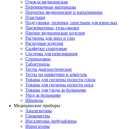
Одежда медицинская
Перевязочные материалы
Перчатки медицинские и напальчники
Пластыри
Подгузники, пеленки, простыни для взрослых
Презервативы, гель-смазки
Прочие медицинские изделия
Растворы для линз и глаз
Расходные изделия
Салфетки спиртовые
Системы для переливания
Спринцовки
Таблетницы
Тесты диагностические
Тесты на наркотики и алкоголь
Товары для гигиены полости горла
Товары для гигиены полости носа
Товары для ухода за больными
Уход за больными
Шприцы
Медицинские приборы
Анализаторы
Глюкометры
Ингаляторы /небулайзеры
Ирригаторы