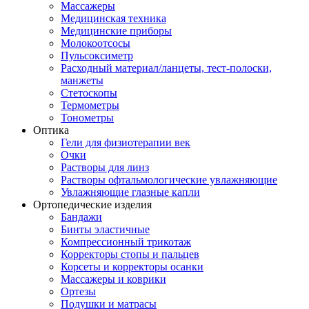
Массажеры
Медицинская техника
Медицинские приборы
Молокоотсосы
Пульсоксиметр
Расходный материал/ланцеты, тест-полоски,
манжеты
Стетоскопы
Термометры
Тонометры
Оптика
Гели для физиотерапии век
Очки
Растворы для линз
Растворы офтальмологические увлажняющие
Увлажняющие глазные капли
Ортопедические изделия
Бандажи
Бинты эластичные
Компрессионный трикотаж
Корректоры стопы и пальцев
Корсеты и корректоры осанки
Массажеры и коврики
Ортезы
Подушки и матрасы