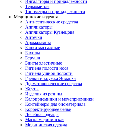
Ингаляторы и принадлежности
Термометры
Тонометры и принадлежности
Медицинские изделия
Антисептические средства
Аппликаторы
Аппликаторы Кузнецова
Аптечки
Аромалампы
Банки массажные
Бахилы
Беруши
Бинты эластичные
Гигиена полости носа
Гигиена ушной полости
Грелки и кружка Эсмарха
Дерматологические средства
Жгуты
Изделия из резины
Калоприемники и мочеприемники
Контейнеры для биоматериала
Корректирующее белье
Лечебная одежда
Маска медицинская
Медицинская одежда