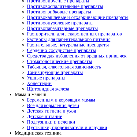
Противовирусные препараты
Противовоспалительные препараты
Противогрибковые препараты
Противокашлевые и отхаркивающие препараты
Противоопухолевые препараты
Противопаразитарные препараты
Растворители для лекарственных препаратов
Растворы для парентерального питания
Растительные, натуральные препараты
Сердечно-сосудистые препараты
Средства для избавления от вредных привычек
Стоматологические препараты
Табачная, алкогольная зависимость
Тонизирующие препараты
Ушные препараты
Холестерин
Щитовидная железа
Мама и малыш
Беременным и кормящим мамам
Все для кормления детей
Детская гигиена и уход
Детское питание
Подгузники и пеленки
Пустышки, прорезыватели и игрушки
Медицинская техника