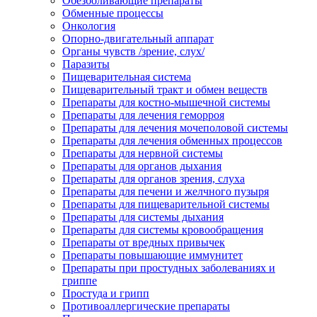
Обезболивающие препараты
Обменные процессы
Онкология
Опорно-двигательный аппарат
Органы чувств /зрение, слух/
Паразиты
Пищеварительная система
Пищеварительный тракт и обмен веществ
Препараты для костно-мышечной системы
Препараты для лечения геморроя
Препараты для лечения мочеполовой системы
Препараты для лечения обменных процессов
Препараты для нервной системы
Препараты для органов дыхания
Препараты для органов зрения, слуха
Препараты для печени и желчного пузыря
Препараты для пищеварительной системы
Препараты для системы дыхания
Препараты для системы кровообращения
Препараты от вредных привычек
Препараты повышающие иммунитет
Препараты при простудных заболеваниях и
гриппе
Простуда и грипп
Противоаллергические препараты