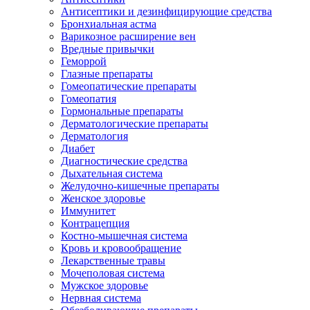
Антисептики и дезинфицирующие средства
Бронхиальная астма
Варикозное расширение вен
Вредные привычки
Геморрой
Глазные препараты
Гомеопатические препараты
Гомеопатия
Гормональные препараты
Дерматологические препараты
Дерматология
Диабет
Диагностические средства
Дыхательная система
Желудочно-кишечные препараты
Женское здоровье
Иммунитет
Контрацепция
Костно-мышечная система
Кровь и кровообращение
Лекарственные травы
Мочеполовая система
Мужское здоровье
Нервная система