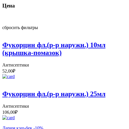
Цена
сбросить фильтры
Фукорцин фл.(р-р наружн.) 10мл
(крышка-помазок)
Антисептики
52,00
₽
Фукорцин фл.(р-р наружн.) 25мл
Антисептики
106,00
₽
Дарим кэш-бек -10%