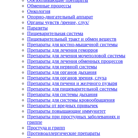
Обезболивающие препараты
Обменные процессы
Онкология
Опорно-двигательный аппарат
Органы чувств /зрение, слух/
Паразиты
Пищеварительная система
Пищеварительный тракт и обмен веществ
Препараты для костно-мышечной системы
Препараты для лечения геморроя
Препараты для лечения мочеполовой системы
Препараты для лечения обменных процессов
Препараты для нервной системы
Препараты для органов дыхания
Препараты для органов зрения, слуха
Препараты для печени и желчного пузыря
Препараты для пищеварительной системы
Препараты для системы дыхания
Препараты для системы кровообращения
Препараты от вредных привычек
Препараты повышающие иммунитет
Препараты при простудных заболеваниях и
гриппе
Простуда и грипп
Противоаллергические препараты