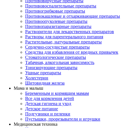
Противовирусные препараты
Противовоспалительные препараты
Противогрибковые препараты
Противокашлевые и отхаркивающие препараты
Противоопухолевые препараты
Противопаразитарные препараты
Растворители для лекарственных препаратов
Растворы для парентерального питания
Растительные, натуральные препараты
Сердечно-сосудистые препараты
Средства для избавления от вредных привычек
Стоматологические препараты
Табачная, алкогольная зависимость
Тонизирующие препараты
Ушные препараты
Холестерин
Щитовидная железа
Мама и малыш
Беременным и кормящим мамам
Все для кормления детей
Детская гигиена и уход
Детское питание
Подгузники и пеленки
Пустышки, прорезыватели и игрушки
Медицинская техника