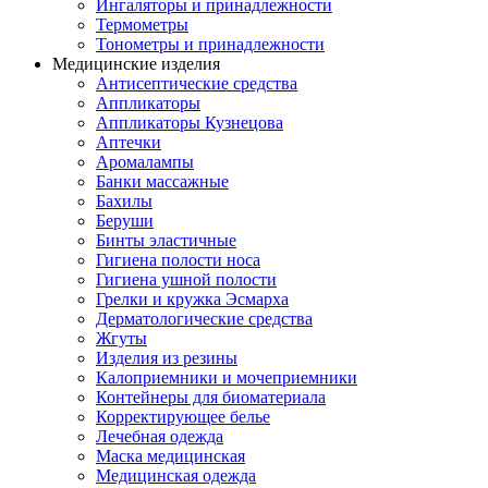
Ингаляторы и принадлежности
Термометры
Тонометры и принадлежности
Медицинские изделия
Антисептические средства
Аппликаторы
Аппликаторы Кузнецова
Аптечки
Аромалампы
Банки массажные
Бахилы
Беруши
Бинты эластичные
Гигиена полости носа
Гигиена ушной полости
Грелки и кружка Эсмарха
Дерматологические средства
Жгуты
Изделия из резины
Калоприемники и мочеприемники
Контейнеры для биоматериала
Корректирующее белье
Лечебная одежда
Маска медицинская
Медицинская одежда