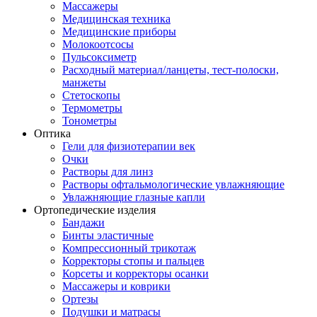
Массажеры
Медицинская техника
Медицинские приборы
Молокоотсосы
Пульсоксиметр
Расходный материал/ланцеты, тест-полоски,
манжеты
Стетоскопы
Термометры
Тонометры
Оптика
Гели для физиотерапии век
Очки
Растворы для линз
Растворы офтальмологические увлажняющие
Увлажняющие глазные капли
Ортопедические изделия
Бандажи
Бинты эластичные
Компрессионный трикотаж
Корректоры стопы и пальцев
Корсеты и корректоры осанки
Массажеры и коврики
Ортезы
Подушки и матрасы