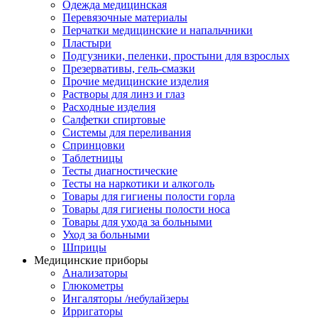
Одежда медицинская
Перевязочные материалы
Перчатки медицинские и напальчники
Пластыри
Подгузники, пеленки, простыни для взрослых
Презервативы, гель-смазки
Прочие медицинские изделия
Растворы для линз и глаз
Расходные изделия
Салфетки спиртовые
Системы для переливания
Спринцовки
Таблетницы
Тесты диагностические
Тесты на наркотики и алкоголь
Товары для гигиены полости горла
Товары для гигиены полости носа
Товары для ухода за больными
Уход за больными
Шприцы
Медицинские приборы
Анализаторы
Глюкометры
Ингаляторы /небулайзеры
Ирригаторы