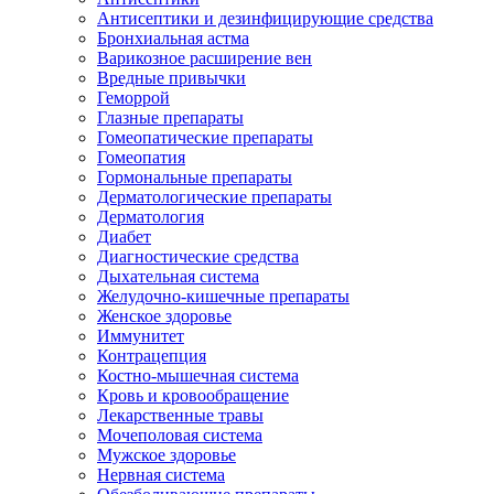
Антисептики и дезинфицирующие средства
Бронхиальная астма
Варикозное расширение вен
Вредные привычки
Геморрой
Глазные препараты
Гомеопатические препараты
Гомеопатия
Гормональные препараты
Дерматологические препараты
Дерматология
Диабет
Диагностические средства
Дыхательная система
Желудочно-кишечные препараты
Женское здоровье
Иммунитет
Контрацепция
Костно-мышечная система
Кровь и кровообращение
Лекарственные травы
Мочеполовая система
Мужское здоровье
Нервная система