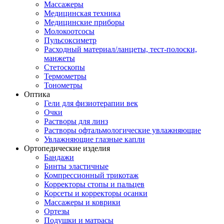
Массажеры
Медицинская техника
Медицинские приборы
Молокоотсосы
Пульсоксиметр
Расходный материал/ланцеты, тест-полоски,
манжеты
Стетоскопы
Термометры
Тонометры
Оптика
Гели для физиотерапии век
Очки
Растворы для линз
Растворы офтальмологические увлажняющие
Увлажняющие глазные капли
Ортопедические изделия
Бандажи
Бинты эластичные
Компрессионный трикотаж
Корректоры стопы и пальцев
Корсеты и корректоры осанки
Массажеры и коврики
Ортезы
Подушки и матрасы