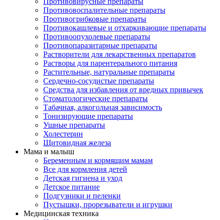
Противовирусные препараты
Противовоспалительные препараты
Противогрибковые препараты
Противокашлевые и отхаркивающие препараты
Противоопухолевые препараты
Противопаразитарные препараты
Растворители для лекарственных препаратов
Растворы для парентерального питания
Растительные, натуральные препараты
Сердечно-сосудистые препараты
Средства для избавления от вредных привычек
Стоматологические препараты
Табачная, алкогольная зависимость
Тонизирующие препараты
Ушные препараты
Холестерин
Щитовидная железа
Мама и малыш
Беременным и кормящим мамам
Все для кормления детей
Детская гигиена и уход
Детское питание
Подгузники и пеленки
Пустышки, прорезыватели и игрушки
Медицинская техника