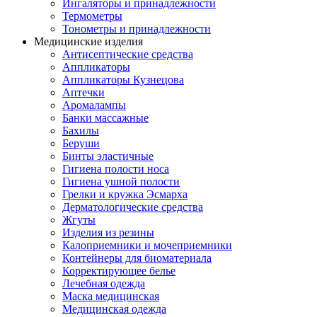
Ингаляторы и принадлежности
Термометры
Тонометры и принадлежности
Медицинские изделия
Антисептические средства
Аппликаторы
Аппликаторы Кузнецова
Аптечки
Аромалампы
Банки массажные
Бахилы
Беруши
Бинты эластичные
Гигиена полости носа
Гигиена ушной полости
Грелки и кружка Эсмарха
Дерматологические средства
Жгуты
Изделия из резины
Калоприемники и мочеприемники
Контейнеры для биоматериала
Корректирующее белье
Лечебная одежда
Маска медицинская
Медицинская одежда