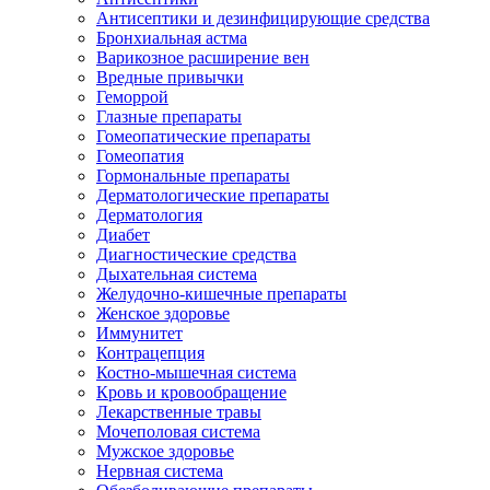
Антисептики и дезинфицирующие средства
Бронхиальная астма
Варикозное расширение вен
Вредные привычки
Геморрой
Глазные препараты
Гомеопатические препараты
Гомеопатия
Гормональные препараты
Дерматологические препараты
Дерматология
Диабет
Диагностические средства
Дыхательная система
Желудочно-кишечные препараты
Женское здоровье
Иммунитет
Контрацепция
Костно-мышечная система
Кровь и кровообращение
Лекарственные травы
Мочеполовая система
Мужское здоровье
Нервная система