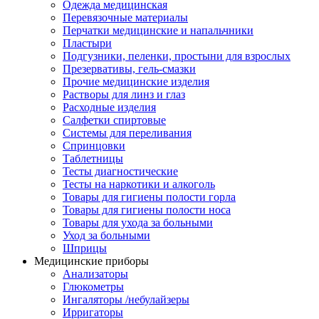
Одежда медицинская
Перевязочные материалы
Перчатки медицинские и напальчники
Пластыри
Подгузники, пеленки, простыни для взрослых
Презервативы, гель-смазки
Прочие медицинские изделия
Растворы для линз и глаз
Расходные изделия
Салфетки спиртовые
Системы для переливания
Спринцовки
Таблетницы
Тесты диагностические
Тесты на наркотики и алкоголь
Товары для гигиены полости горла
Товары для гигиены полости носа
Товары для ухода за больными
Уход за больными
Шприцы
Медицинские приборы
Анализаторы
Глюкометры
Ингаляторы /небулайзеры
Ирригаторы