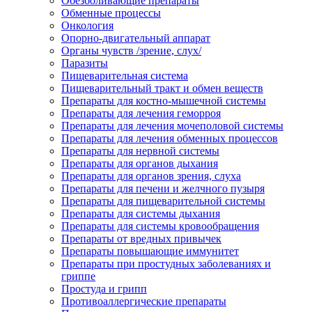
Обезболивающие препараты
Обменные процессы
Онкология
Опорно-двигательный аппарат
Органы чувств /зрение, слух/
Паразиты
Пищеварительная система
Пищеварительный тракт и обмен веществ
Препараты для костно-мышечной системы
Препараты для лечения геморроя
Препараты для лечения мочеполовой системы
Препараты для лечения обменных процессов
Препараты для нервной системы
Препараты для органов дыхания
Препараты для органов зрения, слуха
Препараты для печени и желчного пузыря
Препараты для пищеварительной системы
Препараты для системы дыхания
Препараты для системы кровообращения
Препараты от вредных привычек
Препараты повышающие иммунитет
Препараты при простудных заболеваниях и
гриппе
Простуда и грипп
Противоаллергические препараты