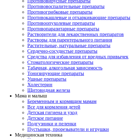
Противовирусные препараты
Противовоспалительные препараты
Противогрибковые препараты
Противокашлевые и отхаркивающие препараты
Противоопухолевые препараты
Противопаразитарные препараты
Растворители для лекарственных препаратов
Растворы для парентерального питания
Растительные, натуральные препараты
Сердечно-сосудистые препараты
Средства для избавления от вредных привычек
Стоматологические препараты
Табачная, алкогольная зависимость
Тонизирующие препараты
Ушные препараты
Холестерин
Щитовидная железа
Мама и малыш
Беременным и кормящим мамам
Все для кормления детей
Детская гигиена и уход
Детское питание
Подгузники и пеленки
Пустышки, прорезыватели и игрушки
Медицинская техника