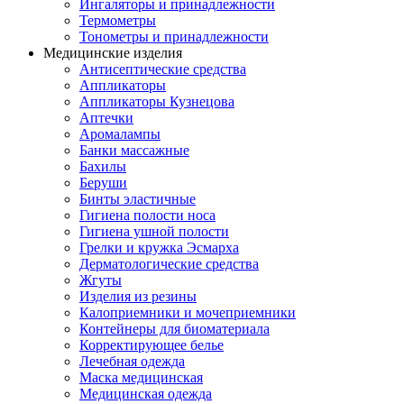
Ингаляторы и принадлежности
Термометры
Тонометры и принадлежности
Медицинские изделия
Антисептические средства
Аппликаторы
Аппликаторы Кузнецова
Аптечки
Аромалампы
Банки массажные
Бахилы
Беруши
Бинты эластичные
Гигиена полости носа
Гигиена ушной полости
Грелки и кружка Эсмарха
Дерматологические средства
Жгуты
Изделия из резины
Калоприемники и мочеприемники
Контейнеры для биоматериала
Корректирующее белье
Лечебная одежда
Маска медицинская
Медицинская одежда