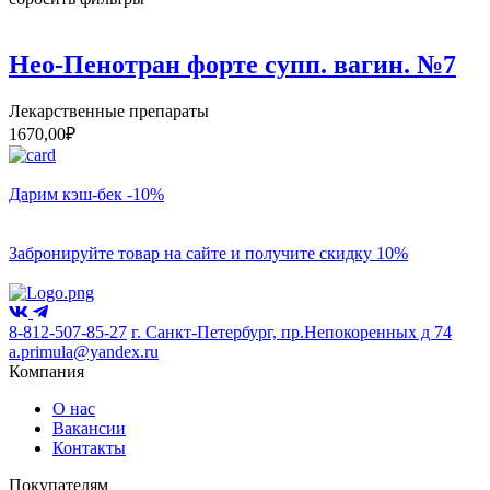
Нео-Пенотран форте супп. вагин. №7
Лекарственные препараты
1670,00
₽
Дарим кэш-бек -10%
Забронируйте товар на сайте и получите скидку 10%
8-812-507-85-27
г. Санкт-Петербург, пр.Непокоренных д 74
a.primula@yandex.ru
Компания
О нас
Вакансии
Контакты
Покупателям