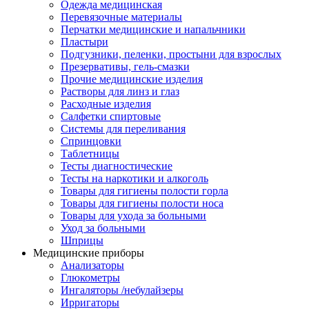
Одежда медицинская
Перевязочные материалы
Перчатки медицинские и напальчники
Пластыри
Подгузники, пеленки, простыни для взрослых
Презервативы, гель-смазки
Прочие медицинские изделия
Растворы для линз и глаз
Расходные изделия
Салфетки спиртовые
Системы для переливания
Спринцовки
Таблетницы
Тесты диагностические
Тесты на наркотики и алкоголь
Товары для гигиены полости горла
Товары для гигиены полости носа
Товары для ухода за больными
Уход за больными
Шприцы
Медицинские приборы
Анализаторы
Глюкометры
Ингаляторы /небулайзеры
Ирригаторы