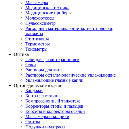
Массажеры
Медицинская техника
Медицинские приборы
Молокоотсосы
Пульсоксиметр
Расходный материал/ланцеты, тест-полоски,
манжеты
Стетоскопы
Термометры
Тонометры
Оптика
Гели для физиотерапии век
Очки
Растворы для линз
Растворы офтальмологические увлажняющие
Увлажняющие глазные капли
Ортопедические изделия
Бандажи
Бинты эластичные
Компрессионный трикотаж
Корректоры стопы и пальцев
Корсеты и корректоры осанки
Массажеры и коврики
Ортезы
Подушки и матрасы