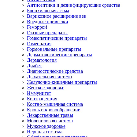
Антисептики и дезинфицирующие средства
Бронхиальная астма
Варикозное расширение вен
Вредные привычки
Геморрой
Глазные препараты
Гомеопатические препараты
Гомеопатия
Гормональные препараты
Дерматологические препараты
Дерматология
Диабет
Диагностические средства
Дыхательная система
Желудочно-кишечные препараты
Женское здоровье
Иммунитет
Контрацепция
Костно-мышечная система
Кровь и кровообращение
Лекарственные травы
Мочеполовая система
Мужское здоровье
Нервная система