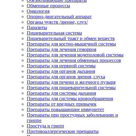
Обезболивающие препараты
Обменные процессы
Онкология
Опорно-двигательный аппарат
Органы чувств /зрение, слух/
Паразиты
Пищеварительная система
Пищеварительный тракт и обмен веществ
Препараты для костно-мышечной системы
Препараты для лечения геморроя
Препараты для лечения мочеполовой системы
Препараты для лечения обменных процессов
Препараты для нервной системы
Препараты для органов дыхания
Препараты для органов зрения, слуха
Препараты для печени и желчного пузыря
Препараты для пищеварительной системы
Препараты для системы дыхания
Препараты для системы кровообращения
Препараты от вредных привычек
Препараты повышающие иммунитет
Препараты при простудных заболеваниях и
гриппе
Простуда и грипп
Противоаллергические препараты