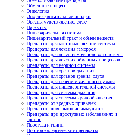
Обезболивающие препараты
Обменные процессы
Онкология
Опорно-двигательный аппарат
Органы чувств /зрение, слух/
Паразиты
Пищеварительная система
Пищеварительный тракт и обмен веществ
Препараты для костно-мышечной системы
Препараты для лечения геморроя
Препараты для лечения мочеполовой системы
Препараты для лечения обменных процессов
Препараты для нервной системы
Препараты для органов дыхания
Препараты для органов зрения, слуха
Препараты для печени и желчного пузыря
Препараты для пищеварительной системы
Препараты для системы дыхания
Препараты для системы кровообращения
Препараты от вредных привычек
Препараты повышающие иммунитет
Препараты при простудных заболеваниях и
гриппе
Простуда и грипп
Противоаллергические препараты