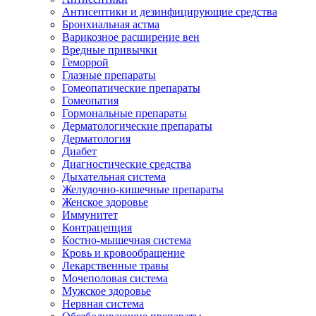
Антисептики и дезинфицирующие средства
Бронхиальная астма
Варикозное расширение вен
Вредные привычки
Геморрой
Глазные препараты
Гомеопатические препараты
Гомеопатия
Гормональные препараты
Дерматологические препараты
Дерматология
Диабет
Диагностические средства
Дыхательная система
Желудочно-кишечные препараты
Женское здоровье
Иммунитет
Контрацепция
Костно-мышечная система
Кровь и кровообращение
Лекарственные травы
Мочеполовая система
Мужское здоровье
Нервная система