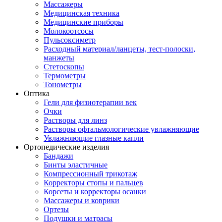
Массажеры
Медицинская техника
Медицинские приборы
Молокоотсосы
Пульсоксиметр
Расходный материал/ланцеты, тест-полоски,
манжеты
Стетоскопы
Термометры
Тонометры
Оптика
Гели для физиотерапии век
Очки
Растворы для линз
Растворы офтальмологические увлажняющие
Увлажняющие глазные капли
Ортопедические изделия
Бандажи
Бинты эластичные
Компрессионный трикотаж
Корректоры стопы и пальцев
Корсеты и корректоры осанки
Массажеры и коврики
Ортезы
Подушки и матрасы