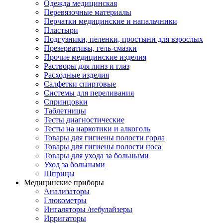
Одежда медицинская
Перевязочные материалы
Перчатки медицинские и напальчники
Пластыри
Подгузники, пеленки, простыни для взрослых
Презервативы, гель-смазки
Прочие медицинские изделия
Растворы для линз и глаз
Расходные изделия
Салфетки спиртовые
Системы для переливания
Спринцовки
Таблетницы
Тесты диагностические
Тесты на наркотики и алкоголь
Товары для гигиены полости горла
Товары для гигиены полости носа
Товары для ухода за больными
Уход за больными
Шприцы
Медицинские приборы
Анализаторы
Глюкометры
Ингаляторы /небулайзеры
Ирригаторы