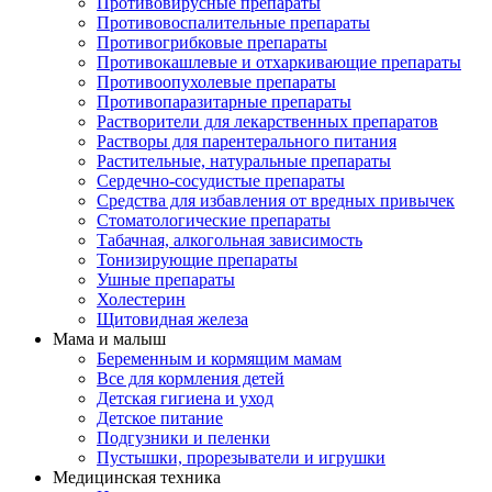
Противовирусные препараты
Противовоспалительные препараты
Противогрибковые препараты
Противокашлевые и отхаркивающие препараты
Противоопухолевые препараты
Противопаразитарные препараты
Растворители для лекарственных препаратов
Растворы для парентерального питания
Растительные, натуральные препараты
Сердечно-сосудистые препараты
Средства для избавления от вредных привычек
Стоматологические препараты
Табачная, алкогольная зависимость
Тонизирующие препараты
Ушные препараты
Холестерин
Щитовидная железа
Мама и малыш
Беременным и кормящим мамам
Все для кормления детей
Детская гигиена и уход
Детское питание
Подгузники и пеленки
Пустышки, прорезыватели и игрушки
Медицинская техника