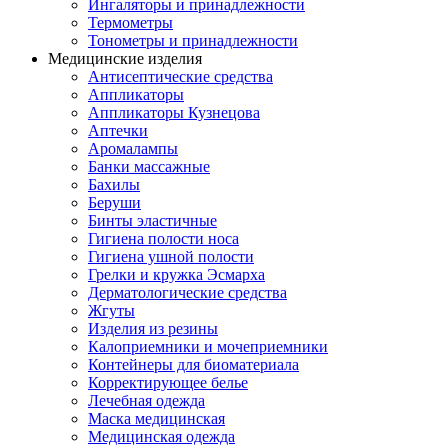
Ингаляторы и принадлежности
Термометры
Тонометры и принадлежности
Медицинские изделия
Антисептические средства
Аппликаторы
Аппликаторы Кузнецова
Аптечки
Аромалампы
Банки массажные
Бахилы
Беруши
Бинты эластичные
Гигиена полости носа
Гигиена ушной полости
Грелки и кружка Эсмарха
Дерматологические средства
Жгуты
Изделия из резины
Калоприемники и мочеприемники
Контейнеры для биоматериала
Корректирующее белье
Лечебная одежда
Маска медицинская
Медицинская одежда