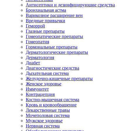
Антисептики и дезинфицирующие средства
Бронхиальная астма
Варикозное расширение вен
Вредные привычки
Геморрой
Глазные препараты
Гомеопатические препараты
Гомеопатия
Гормональные препараты
Дерматологические препараты
Дерматология
Диабет
Диагностические средства
Дыхательная система
Желудочно-кишечные препараты
Женское здоровье
Иммунитет
Контрацепция
Костно-мышечная система
Кровь и кровообращение
Лекарственные травы
Мочеполовая система
Мужское здоровье
Нервная система