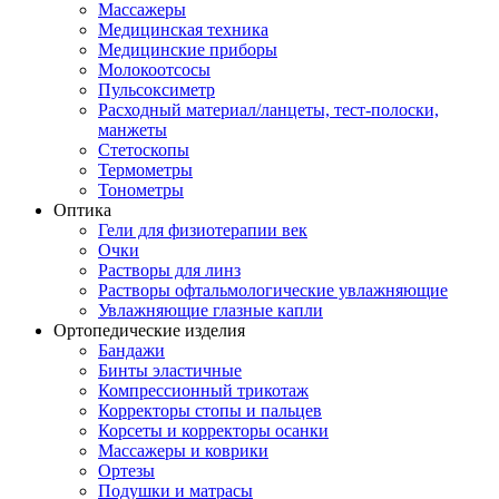
Массажеры
Медицинская техника
Медицинские приборы
Молокоотсосы
Пульсоксиметр
Расходный материал/ланцеты, тест-полоски,
манжеты
Стетоскопы
Термометры
Тонометры
Оптика
Гели для физиотерапии век
Очки
Растворы для линз
Растворы офтальмологические увлажняющие
Увлажняющие глазные капли
Ортопедические изделия
Бандажи
Бинты эластичные
Компрессионный трикотаж
Корректоры стопы и пальцев
Корсеты и корректоры осанки
Массажеры и коврики
Ортезы
Подушки и матрасы