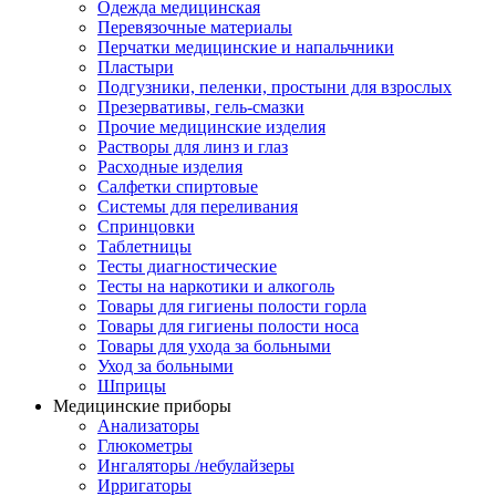
Одежда медицинская
Перевязочные материалы
Перчатки медицинские и напальчники
Пластыри
Подгузники, пеленки, простыни для взрослых
Презервативы, гель-смазки
Прочие медицинские изделия
Растворы для линз и глаз
Расходные изделия
Салфетки спиртовые
Системы для переливания
Спринцовки
Таблетницы
Тесты диагностические
Тесты на наркотики и алкоголь
Товары для гигиены полости горла
Товары для гигиены полости носа
Товары для ухода за больными
Уход за больными
Шприцы
Медицинские приборы
Анализаторы
Глюкометры
Ингаляторы /небулайзеры
Ирригаторы