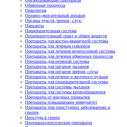
Обезболивающие препараты
Обменные процессы
Онкология
Опорно-двигательный аппарат
Органы чувств /зрение, слух/
Паразиты
Пищеварительная система
Пищеварительный тракт и обмен веществ
Препараты для костно-мышечной системы
Препараты для лечения геморроя
Препараты для лечения мочеполовой системы
Препараты для лечения обменных процессов
Препараты для нервной системы
Препараты для органов дыхания
Препараты для органов зрения, слуха
Препараты для печени и желчного пузыря
Препараты для пищеварительной системы
Препараты для системы дыхания
Препараты для системы кровообращения
Препараты от вредных привычек
Препараты повышающие иммунитет
Препараты при простудных заболеваниях и
гриппе
Простуда и грипп
Противоаллергические препараты