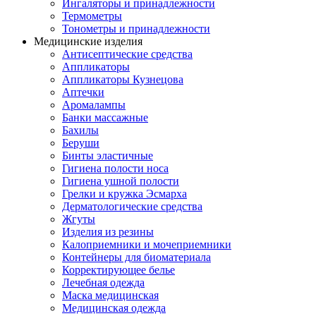
Ингаляторы и принадлежности
Термометры
Тонометры и принадлежности
Медицинские изделия
Антисептические средства
Аппликаторы
Аппликаторы Кузнецова
Аптечки
Аромалампы
Банки массажные
Бахилы
Беруши
Бинты эластичные
Гигиена полости носа
Гигиена ушной полости
Грелки и кружка Эсмарха
Дерматологические средства
Жгуты
Изделия из резины
Калоприемники и мочеприемники
Контейнеры для биоматериала
Корректирующее белье
Лечебная одежда
Маска медицинская
Медицинская одежда