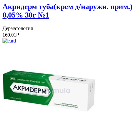
Акридерм туба(крем д/наружн. прим.)
0,05% 30г №1
Дерматология
169,01
₽