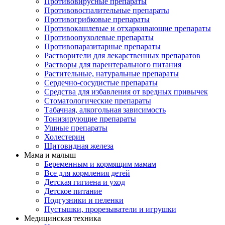
Противовирусные препараты
Противовоспалительные препараты
Противогрибковые препараты
Противокашлевые и отхаркивающие препараты
Противоопухолевые препараты
Противопаразитарные препараты
Растворители для лекарственных препаратов
Растворы для парентерального питания
Растительные, натуральные препараты
Сердечно-сосудистые препараты
Средства для избавления от вредных привычек
Стоматологические препараты
Табачная, алкогольная зависимость
Тонизирующие препараты
Ушные препараты
Холестерин
Щитовидная железа
Мама и малыш
Беременным и кормящим мамам
Все для кормления детей
Детская гигиена и уход
Детское питание
Подгузники и пеленки
Пустышки, прорезыватели и игрушки
Медицинская техника