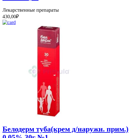
Лекарственные препараты
430,00
₽
Белодерм туба(крем д/наружн. прим.)
0,05% 30г №1