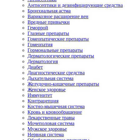
Антисептики и дезинфицирующие средства
Бронхиальная астма
Варикозное расширение вен
Вредные привычки
Геморрой
Глазные препараты
Гомеопатические препараты
Гомеопатия
Гормональные препараты
Дерматологические препараты
Дерматология
Диабет
Диагностические средства
Дыхательная система
Желудочно-кишечные препараты
Женское здоровье
Иммунитет
Контрацепция
Костно-мышечная система
Кровь и кровообращение
Лекарственные травы
Мочеполовая система
Мужское здоровье
Нервная система