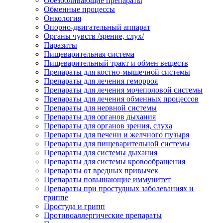
Обезболивающие препараты
Обменные процессы
Онкология
Опорно-двигательный аппарат
Органы чувств /зрение, слух/
Паразиты
Пищеварительная система
Пищеварительный тракт и обмен веществ
Препараты для костно-мышечной системы
Препараты для лечения геморроя
Препараты для лечения мочеполовой системы
Препараты для лечения обменных процессов
Препараты для нервной системы
Препараты для органов дыхания
Препараты для органов зрения, слуха
Препараты для печени и желчного пузыря
Препараты для пищеварительной системы
Препараты для системы дыхания
Препараты для системы кровообращения
Препараты от вредных привычек
Препараты повышающие иммунитет
Препараты при простудных заболеваниях и
гриппе
Простуда и грипп
Противоаллергические препараты