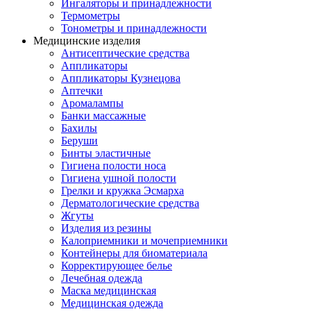
Ингаляторы и принадлежности
Термометры
Тонометры и принадлежности
Медицинские изделия
Антисептические средства
Аппликаторы
Аппликаторы Кузнецова
Аптечки
Аромалампы
Банки массажные
Бахилы
Беруши
Бинты эластичные
Гигиена полости носа
Гигиена ушной полости
Грелки и кружка Эсмарха
Дерматологические средства
Жгуты
Изделия из резины
Калоприемники и мочеприемники
Контейнеры для биоматериала
Корректирующее белье
Лечебная одежда
Маска медицинская
Медицинская одежда