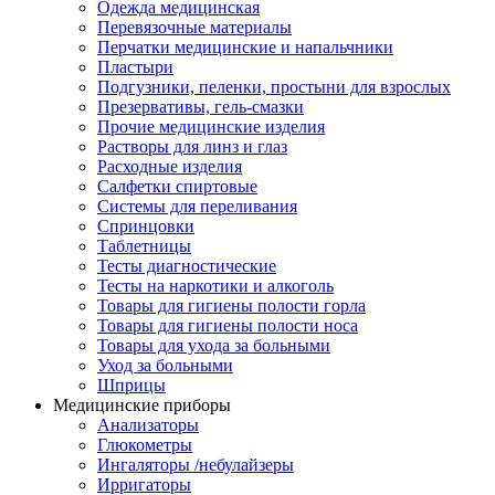
Одежда медицинская
Перевязочные материалы
Перчатки медицинские и напальчники
Пластыри
Подгузники, пеленки, простыни для взрослых
Презервативы, гель-смазки
Прочие медицинские изделия
Растворы для линз и глаз
Расходные изделия
Салфетки спиртовые
Системы для переливания
Спринцовки
Таблетницы
Тесты диагностические
Тесты на наркотики и алкоголь
Товары для гигиены полости горла
Товары для гигиены полости носа
Товары для ухода за больными
Уход за больными
Шприцы
Медицинские приборы
Анализаторы
Глюкометры
Ингаляторы /небулайзеры
Ирригаторы