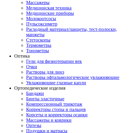
Массажеры
Медицинская техника
Медицинские приборы
Молокоотсосы
Пульсоксиметр
Расходный материал/ланцеты, тест-полоски,
манжеты
Стетоскопы
Термометры
Тонометры
Оптика
Гели для физиотерапии век
Очки
Растворы для линз
Растворы офтальмологические увлажняющие
Увлажняющие глазные капли
Ортопедические изделия
Бандажи
Бинты эластичные
Компрессионный трикотаж
Корректоры стопы и пальцев
Корсеты и корректоры осанки
Массажеры и коврики
Ортезы
Подушки и матрасы