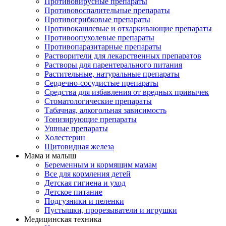
Противовирусные препараты
Противовоспалительные препараты
Противогрибковые препараты
Противокашлевые и отхаркивающие препараты
Противоопухолевые препараты
Противопаразитарные препараты
Растворители для лекарственных препаратов
Растворы для парентерального питания
Растительные, натуральные препараты
Сердечно-сосудистые препараты
Средства для избавления от вредных привычек
Стоматологические препараты
Табачная, алкогольная зависимость
Тонизирующие препараты
Ушные препараты
Холестерин
Щитовидная железа
Мама и малыш
Беременным и кормящим мамам
Все для кормления детей
Детская гигиена и уход
Детское питание
Подгузники и пеленки
Пустышки, прорезыватели и игрушки
Медицинская техника